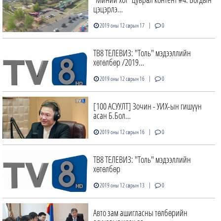
цэцэрлэ…
|
2019 оны 12 сарын 17
0
ТВ8 ТЕЛЕВИЗ: "Толь" мэдээллийн
хөтөлбөр /2019…
|
2019 оны 12 сарын 16
0
[100 АСУУЛТ] Зочин - УИХ-ын гишүүн
асан Б.Бол…
|
2019 оны 12 сарын 16
0
ТВ8 ТЕЛЕВИЗ: "Толь" мэдээллийн
хөтөлбөр
|
2019 оны 12 сарын 13
0
Авто зам ашигласны төлбөрийн