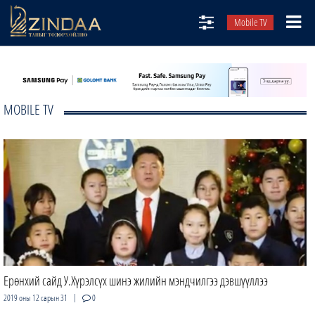
Mobile TV
НИЙТЛЭЛЧИД
ТВ8
MOBILE TV
ӨГЛӨӨНИЙ СОНИН
АУДИО ЗОХИОЛ
ЗИНДАА СЭТГҮҮЛ
Ерөнхий сайд У.Хүрэлсүх шинэ жилийн мэндчилгээ дэвшүүллээ
|
2019 оны 12 сарын 31
0