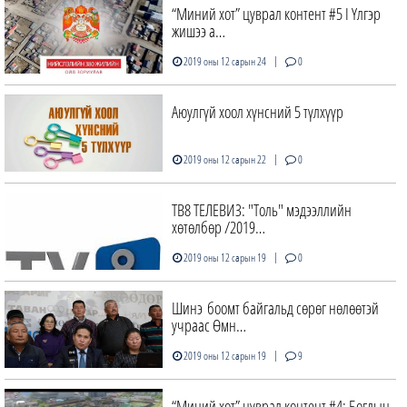
“Миний хот” цуврал контент #5 I Үлгэр
жишээ а…
|
2019 оны 12 сарын 24
0
Аюулгүй хоол хүнсний 5 түлхүүр
|
2019 оны 12 сарын 22
0
ТВ8 ТЕЛЕВИЗ: "Толь" мэдээллийн
хөтөлбөр /2019…
|
2019 оны 12 сарын 19
0
Шинэ боомт байгальд сөрөг нөлөөтэй
учраас Өмн…
|
2019 оны 12 сарын 19
9
“Миний хот” цуврал контент #4: Богдын