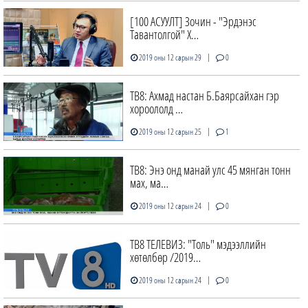
[100 АСУУЛТ] Зочин - "Эрдэнэс
Тавантолгой" Х…
|
2019 оны 12 сарын 29
0
ТВ8: Ахмад настан Б.Баярсайхан гэр
хороололд …
|
2019 оны 12 сарын 25
1
ТВ8: Энэ онд манай улс 45 мянган тонн
мах, ма…
|
2019 оны 12 сарын 24
0
ТВ8 ТЕЛЕВИЗ: "Толь" мэдээллийн
хөтөлбөр /2019…
|
2019 оны 12 сарын 24
0