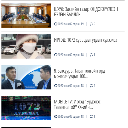
ШУУД: Засгийн газар ӨНДӨРЖҮҮЛСЭН
БЭЛЭН БАЙДЛЫ…
|
2020 оны 02 сарын 19
5
ИРГЭД: 1072 хувьцааг удаан хүлээлээ
|
2020 оны 02 сарын 18
1
Я.Батсуурь: Тавантолгойн орд
монголчуудыг 100…
|
2020 оны 02 сарын 18
6
MOBILE TV: Иргэд "Эрдэнэс-
Тавантолгой" ХК-ийн…
|
2020 оны 02 сарын 18
1