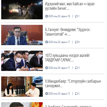
Идэшний мал, мах байсан ч гарал
үүслийн бичиг…
|
2020 оны 02 сарын 18
1
Б.Ганхуяг: Өнөөдрөөс “Эрдэнэс-
Тавантолгой”-н …
|
2020 оны 02 сарын 17
0
1072 хувьцааны ногдол ашгийг
ТАВДУГААР САРААС…
|
2020 оны 02 сарын 17
3
Х.Мандахбаяр: “Сэтгүүлзүйн салбарын
санхүүжил…
|
2020 оны 02 сарын 13
2
З.Энхболд: Сонгуулийн ажилдаа