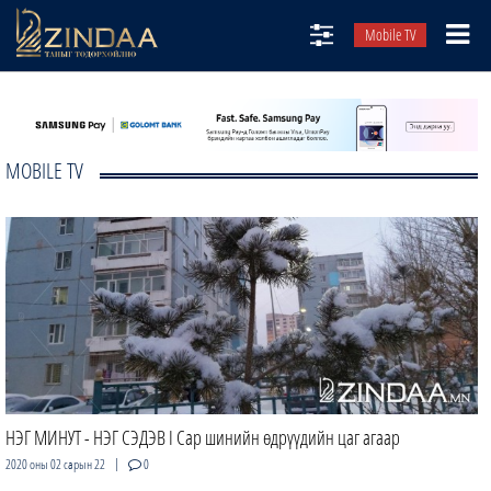
Mobile TV
НИЙТЛЭЛЧИД
ТВ8
MOBILE TV
ӨГЛӨӨНИЙ СОНИН
АУДИО ЗОХИОЛ
ЗИНДАА СЭТГҮҮЛ
НЭГ МИНУТ - НЭГ СЭДЭВ I Сар шинийн өдрүүдийн цаг агаар
|
2020 оны 02 сарын 22
0