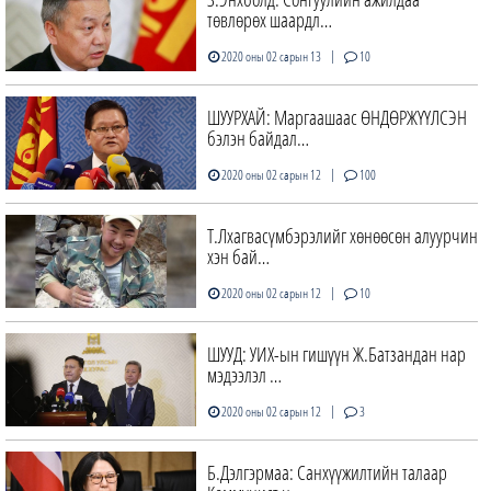
төвлөрөх шаардл…
|
2020 оны 02 сарын 13
10
ШУУРХАЙ: Маргаашаас ӨНДӨРЖҮҮЛСЭН
бэлэн байдал…
|
2020 оны 02 сарын 12
100
Т.Лхагвасүмбэрэлийг хөнөөсөн алуурчин
хэн бай…
|
2020 оны 02 сарын 12
10
ШУУД: УИХ-ын гишүүн Ж.Батзандан нар
мэдээлэл …
|
2020 оны 02 сарын 12
3
Б.Дэлгэрмаа: Санхүүжилтийн талаар