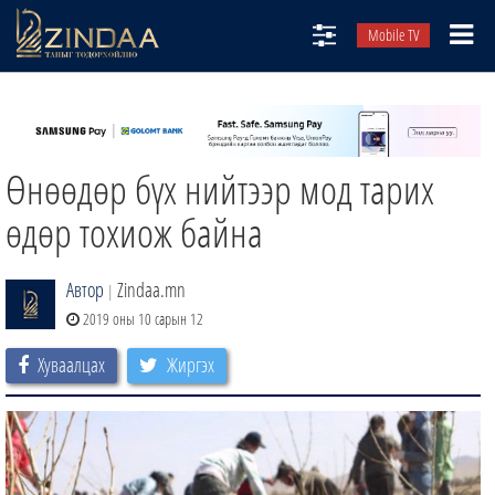
Mobile TV
НИЙТЛЭЛЧИД
ТВ8
Өнөөдөр бүх нийтээр мод тарих
ӨГЛӨӨНИЙ СОНИН
АУДИО ЗОХИОЛ
өдөр тохиож байна
ЗИНДАА СЭТГҮҮЛ
Автор
Zindaa.mn
|
2019 оны 10 сарын 12
Хуваалцах
Жиргэх