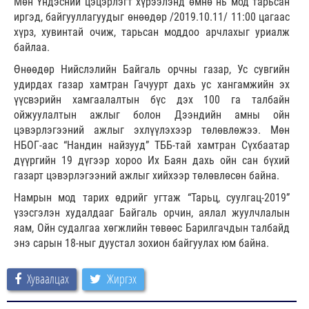
Мөн Үндэсний цэцэрлэгт хүрээлэнд өмнө нь мод тарьсан
иргэд, байгууллагуудыг өнөөдөр /2019.10.11/ 11:00 цагаас
хүрз, хувинтай очиж, тарьсан моддоо арчлахыг уриалж
байлаа.
Өнөөдөр Нийслэлийн Байгаль орчны газар, Ус сувгийн
удирдах газар хамтран Гачуурт дахь ус хангамжийн эх
үүсвэрийн хамгаалалтын бүс дэх 100 га талбайн
ойжуулалтын ажлыг болон Дээндийн амны ойн
цэвэрлэгээний ажлыг эхлүүлэхээр төлөвлөжээ. Мөн
НБОГ-аас “Нандин найзууд” ТББ-тай хамтран Сүхбаатар
дүүргийн 19 дүгээр хороо Их Баян дахь ойн сан бүхий
газарт цэвэрлэгээний ажлыг хийхээр төлөвлөсөн байна.
Намрын мод тарих өдрийг угтаж “Тарьц, суулгац-2019”
үзэсгэлэн худалдааг Байгаль орчин, аялал жуулчлалын
яам, Ойн судалгаа хөгжлийн төвөөс Барилгачдын талбайд
энэ сарын 18-ныг дуустал зохион байгуулах юм байна.
Хуваалцах
Жиргэх