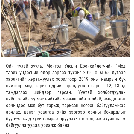
Ойн тухай хууль, Монгол Улсын Ерөнхийлөгчийн “Мод
тарих үндэсний өдөр зарлах тухай” 2010 оны 63 дугаар
зарлигийг хэрэгжүүлэх зорилгоор 2019 оны намрын бүх
нийтээр мод тарих өдрийг аравдугаар сарын 12, 13-нд
тэмдэглэх шийдвэр гарсан. Үүнтэй холбогдуулан
нийслэлийн зүгээс нийтийн эзэмшлийн талбай, амьдардаг
орчиндоо мод бут тарьж, тарьсан ногоон байгууламжаа
арчлах, цэнэг усалгаа хийх зэргээр орчны бохирдлыг
бууруулахад хувь нэмрээ оруулахыг иргэн, аж ахуйн нэгж
байгууллагуудад уриалж байна.