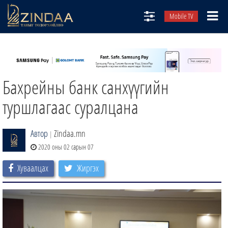
Mobile TV
НИЙТЛЭЛЧИД
ТВ8
Бахрейны банк санхүүгийн
ӨГЛӨӨНИЙ СОНИН
АУДИО ЗОХИОЛ
туршлагаас суралцана
ЗИНДАА СЭТГҮҮЛ
Автор
Zindaa.mn
|
2020 оны 02 сарын 07
Хуваалцах
Жиргэх