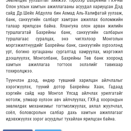
Зөвлөлдөх уулзалтыг хийжээ. Тэрбээр Бахрейны ГХЯ-ны
Олон улсын хамтын ажиллагааны асуудал хариуцсан Дэд
сайд Др.Шейх Абдулла бин Ахмад Аль-Халифатай уулзаж,
банк, санхүүгийн салбарт хамтран ажиллах боломжийн
талаар ярилцсан байна. Ялангуяа олон арван жилийн
туршлагатай Бахрейны банк, санхүүгийн салбарын
туршлагаас суралцах, энэ чиглэлээр Монголын
мэргэжилтнүүдийг Бахрейны банк, санхүүгийн хүрээлэнд
урт, богино хугацааны сургалтад хамруулах, мэргэжил
дээшлүүлэх, Монголбанк, Бахрейны Төв банк хооронд
хамтын ажиллагаа тогтоох эхлэлийг тавихаар
тохиролцжээ.
Түүнчлэн дээд, өндөр түвшний харилцан айлчлалыг
хэрэгжүүлэх, түүний дотор Бахрейны Хаан, Гадаад
хэргийн сайд нар Монгол Улсад айлчлах урилгатайг
нотолж, улмаар хүлээн авч айлчлуулах, ГХЯ-д хоорондын
зөвлөлдөх механизмыг тогтмолжуулах, аялал жуулчлал,
соёл, боловсролын салбар дахь хамтын ажиллагааг
идэвхжүүлэх зэрэг асуудлыг тухайлан ярилцсан байна.