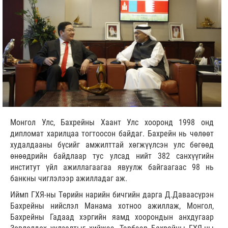
Монгол Улс, Бахрейны Хаант Улс хооронд 1998 онд
дипломат харилцаа тогтоосон байдаг. Бахрейн нь чөлөөт
худалдааны бүсийг амжилттай хөгжүүлсэн улс бөгөөд
өнөөдрийн байдлаар тус улсад нийт 382 санхүүгийн
институт үйл ажиллагаагаа явуулж байгаагаас 98 нь
банкны чиглэлээр ажилладаг аж.
Иймп ГХЯ-ны Төрийн нарийн бичгийн дарга Д.Даваасүрэн
Бахрейны нийслэл Манама хотноо ажиллаж, Монгол,
Бахрейны Гадаад хэргийн яамд хоорондын анхдугаар