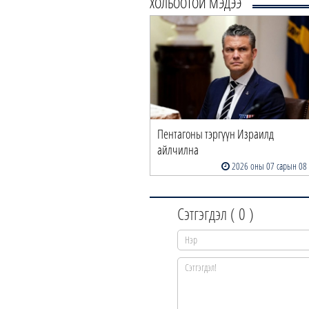
ХОЛБООТОЙ МЭДЭЭ
Пентагоны тэргүүн Израилд
айлчилна
2026 оны 07 сарын 08
Сэтгэгдэл (
0
)