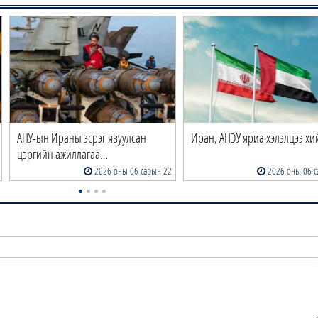
АНУ-ын Ираны эсрэг явуулсан
Иран, АНЭУ яриа хэлэлцээ хи
цэргийн ажиллагаа…
2026 оны 06 сарын 22
2026 оны 06 с