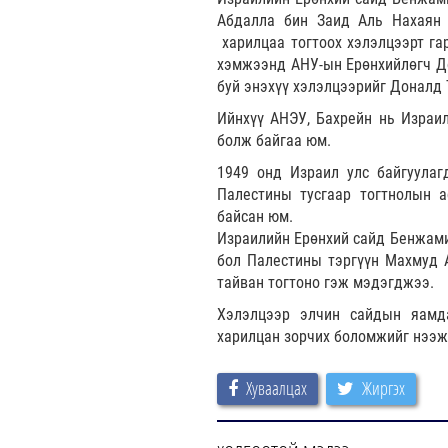
Абдалла бин Заид Аль Нахаян 
харилцаа тогтоох хэлэлцээрт гар
хэмжээнд АНУ-ын Ерөнхийлөгч До
буй энэхүү хэлэлцээрийг Доналд 
Ийнхүү АНЭУ, Бахрейн нь Израил
болж байгаа юм.
1949 онд Израил улс байгуулаг
Палестины тусгаар тогтнолын а
байсан юм.
Израилийн Ерөнхий сайд Бенжами
бол Палестины тэргүүн Махмуд 
тайван тогтоно гэж мэдэгджээ.
Хэлэлцээр элчин сайдын яамда
харилцан зорчих боломжийг нээж
Хуваалцах
Жиргэх