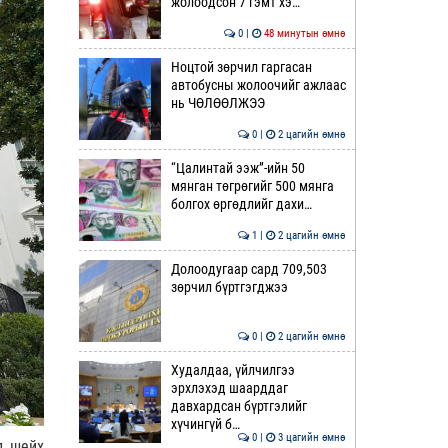
жолоодсон 7 гэмт хэ…
0 |
48 минутын өмнө
Ноцтой зөрчил гаргасан
автобусны жолоочийг ажлаас
нь ЧӨЛӨӨЛЖЭЭ
0 |
2 цагийн өмнө
“Цалинтай ээж”-ийн 50
мянган төгрөгийг 500 мянга
болгох өргөдлийг дахи…
1 |
2 цагийн өмнө
Долоодугаар сард 709,503
зөрчил бүртгэгджээ
0 |
2 цагийн өмнө
Худалдаа, үйлчилгээ
эрхлэхэд шаарддаг
давхардсан бүртгэлийг
хүчингүй б…
0 |
3 цагийн өмнө
д шейх