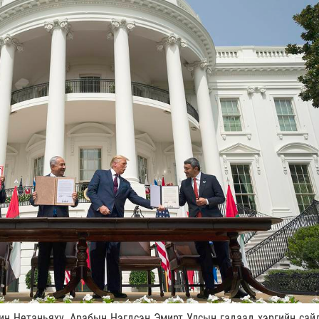
н Нетаньяху, Арабын Нэгдсэн Эмирт Улсын гадаад хэргийн сай