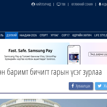
НИЙТЛЭЛЧИД
ТВ8
ӨГЛӨӨНИЙ СОНИН
АУДИ
УЛЬ
ДЭЛХИЙ
НААДАМ-2026
СПОРТ
УРЛАГ
COP17
ӨДРИЙН ХӨТӨЧ
LIFE STYL
эн баримт бичигт гарын үсэг зурлаа
Хуваалцах
Жи