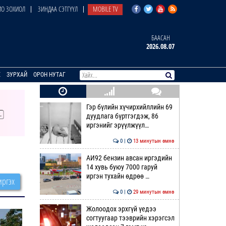
О ЗОХИОЛ
ЗИНДАА СЭТГҮҮЛ
MOBILE TV
БААСАН
2026.08.07
E
ЗУРХАЙ
ОРОН НУТАГ
Гэр бүлийн хүчирхийллийн 69
дуудлага бүртгэгдэж, 86
иргэнийг эрүүлжүүл…
0 |
13 минутын өмнө
АИ92 бензин авсан иргэдийн
14 хувь буюу 7000 гаруй
иргэн тухайн өдрөө …
ргэх
0 |
29 минутын өмнө
Жолоодох эрхгүй үедээ
согтуугаар тээврийн хэрэгсэл