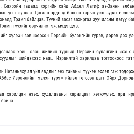
, Бахрэйн гадаад хэргийн сайд Абдел Латиф аз-Заяни алба
ын үсэг зурлаа. Цагаан ордонд болсон гарын үсэг зурах ёслолы
налд Трамп байлцав. Түүний засаг захиргаа зуучилсны дагуу ба
Трамп түүхийг өөрчилнө гэж мэдэгдэв.
ийг хүлээн зөвшөөрсөн Персийн булангийн гурав, дөрөв дэх ул
дсанаас хойш олон жилийн туршид Персийн булангийн ихэнх 
суудлыг шийдэхээс нааш Израилтай харилцаа тогтоохоос тат
н Нетаньяху эл үйл явдлыг энх тайвны түүхэн эхлэл гэж тодорх
Аббас Израилийн эзлэн түрэмгийлэл төгссөн цагт Ойрх Дорнод
а харилцан нээх, худалдааны харилцааг хөгжүүлэх, ард ир
 байна.