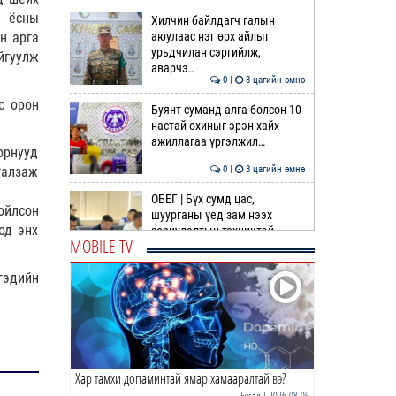
н ёсны
Хилчин байлдагч галын
аюулаас нэг өрх айлыг
н арга
урьдчилан сэргийлж,
йгуулж
аварчэ…
0 |
3 цагийн өмнө
с орон
Буянт суманд алга болсон 10
настай охиныг эрэн хайх
ажиллагаа үргэлжил…
орнууд
0 |
3 цагийн өмнө
галзаж
ОБЕГ | Бүх сумд цас,
ойлсон
шуурганы үед зам нээх
од энх
зориулалтын техниктэй
MOBILE TV
болсо…
0 |
4 цагийн өмнө
гэдийн
Өнөөдөр гурван дүүрэгт
ЦАХИЛГААН ХЯЗГААРЛАНА
0 |
4 цагийн өмнө
Хар тамхи допаминтай ямар хамааралтай вэ?
Идэр, Тэс, Эг, Үүр голын
хөндийгөөр дуу цахилгаантай
Бусад
| 2026-08-05