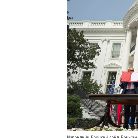
Израилийн Ерөнхий сайд Бенжами