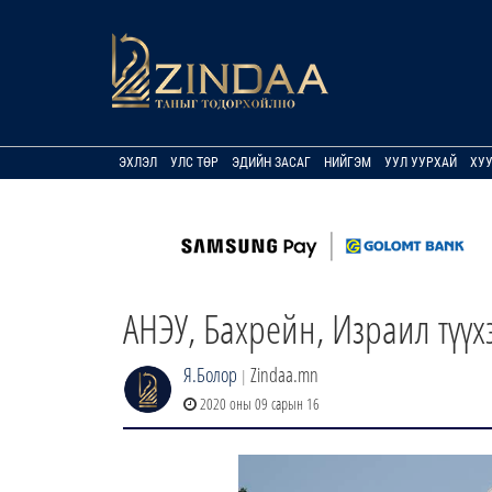
ЭХЛЭЛ
УЛС ТӨР
ЭДИЙН ЗАСАГ
НИЙГЭМ
УУЛ УУРХАЙ
ХУ
АНЭУ, Бахрейн, Израил түүх
Я.Болор
Zindaa.mn
|
2020 оны 09 сарын 16