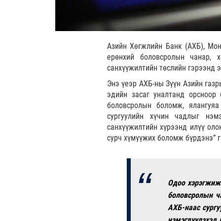
Азийн Хөгжлийн Банк (АХБ), Мон
ерөнхий боловсролын чанар, 
санхүүжилтийн төслийн гэрээнд э
Энэ үеэр АХБ-ны Зүүн Азийн газ
эдийн засаг уналтанд орсноор 
боловсролын боломж, ялангуяа
сургуулийн хүчин чадлыг нэм
санхүүжилтийн хүрээнд илүү олон
сурч хүмүүжих боломж бүрдэнэ” г
Одоо хэрэгжиж 
боловсролын ча
АХБ-наас сургу
нэмэгдүүлэхэд 