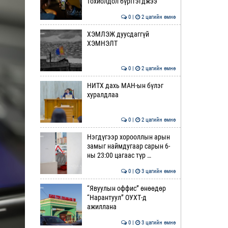
тохиолдол бүртгэгджээ
0 |
2 цагийн өмнө
ХЭМЛЭЖ дуусдаггүй
ХЭМНЭЛТ
0 |
2 цагийн өмнө
НИТХ дахь МАН-ын бүлэг
хуралдлаа
0 |
2 цагийн өмнө
Нэгдүгээр хорооллын арын
замыг наймдугаар сарын 6-
ны 23:00 цагаас түр …
0 |
3 цагийн өмнө
“Явуулын оффис” өнөөдөр
“Нарантуул” ОУХТ-д
ажиллана
0 |
3 цагийн өмнө