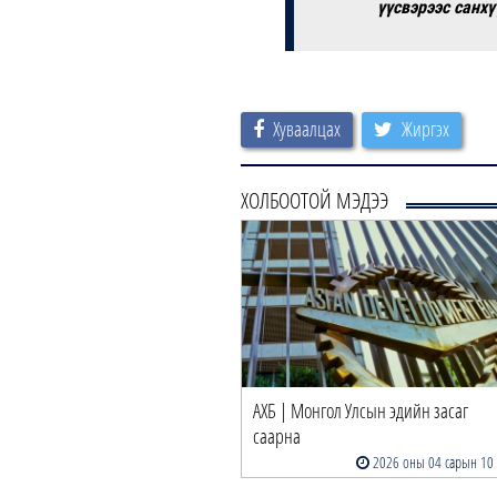
үүсвэрээс санх
Хуваалцах
Жиргэх
ХОЛБООТОЙ МЭДЭЭ
АХБ | Монгол Улсын эдийн засаг
саарна
2026 оны 04 сарын 10