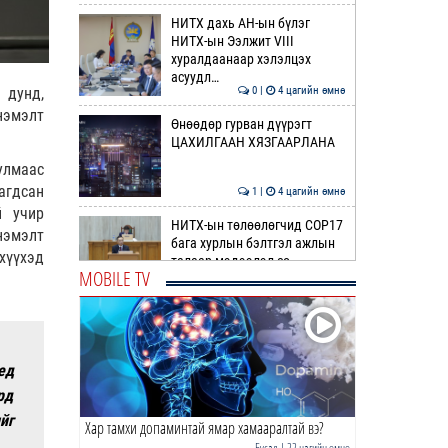
НИТХ дахь АН-ын бүлэг
НИТХ-ын Ээлжит VIII
хуралдаанаар хэлэлцэх
асуудл…
0 |
4 цагийн өмнө
 дунд,
нэмэлт
Өнөөдөр гурван дүүрэгт
ЦАХИЛГААН ХЯЗГААРЛАНА
улмаас
агдсан
1 |
4 цагийн өмнө
й учир
НИТХ-ын төлөөлөгчид COP17
нэмэлт
бага хурлын бэлтгэл ажлын
хүүхэд
талаар мэдээлэл со…
MOBILE TV
0 |
4 цагийн өмнө
Өнөөдөр ихэнх нутгаар хална
ед
рд
0 |
5 цагийн өмнө
йг
Хар тамхи допаминтай ямар хамааралтай вэ?
ӨРНИЙН ЗУРХАЙ | Нумынхан
эрч хүчээр дүүрэн байна
Бусад
| 22 цагийн өмнө