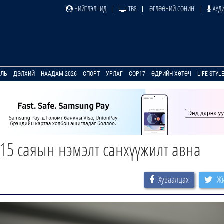
НИЙТЛЭЛЧИД
ТВ8
ӨГЛӨӨНИЙ СОНИН
АУДИ
УЛЬ
ДЭЛХИЙ
НААДАМ-2026
СПОРТ
УРЛАГ
COP17
ӨДРИЙН ХӨТӨЧ
LIFE STYL
15 саяын нэмэлт санхүүжилт авна
Хуваалцах
Жи