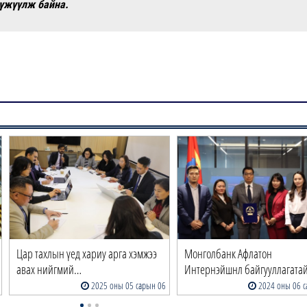
үүжүүлж байна.
Цар тахлын үед хариу арга хэмжээ
Монголбанк Афлатон
авах нийгмий…
Интернэйшнл байгууллагата
2025 оны 05 сарын 06
2024 оны 06 с