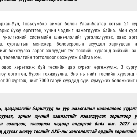
архан-Уул, Говьсүмбэр аймаг болон Улаанбаатар хотын 21 сур
арих буюу өргөтгөн, хүчин чадлыг нэмэгдүүлж байна. Мөн сур
 үнэлгээний системийн шинэчлэлийг үргэлжлүүлэх, заах арг
гш, сургалтын менежер, боловсролын асуудал хариуцсан н
йг бэхжүүлэх зэрэг ажлуудыг тус төслийн хүрээнд хийхийн зэ
, төлөвлөлтийн тогтолцоог бэхжүүлж байгаа юм.
 одоо хэрэгжиж буй төслийн цар хүрээг өргөжүүлж, 3 сургу
юу өргөтгөн, бүрэн тохижуулна. Энэ нь нийт төслийн хүрээнд 
оог 30 хүргэж, нийт 7000 гаруй хүүхдэд сурч хүмүүжих боломжийг 
ь, цэцэрлэгийн барилгууд нь уур амьсгалын нөлөөллөөс үүдэлт
руулах, эрчим хүчний хэмнэлтийг нэмэгдүүлэх зорилгоор у
ан зохицсон, тэсвэрлэх чадвар өндөртэй байх юм. 2027 о
д дуусах энэхүү төслийг АХБ-ны хөнгөлөлттэй ердийн хөрөнгийн 