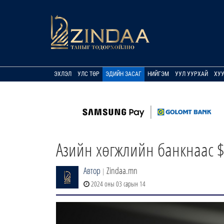
ЭХЛЭЛ
УЛС ТӨР
ЭДИЙН ЗАСАГ
НИЙГЭМ
УУЛ УУРХАЙ
ХУ
Азийн хөгжлийн банкнаас $
Автор
Zindaa.mn
|
2024 оны 03 сарын 14