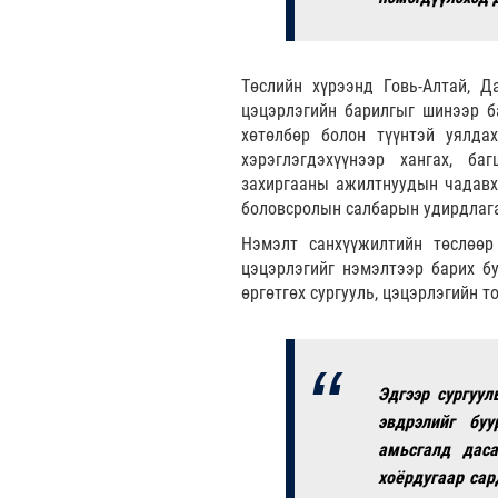
Төслийн хүрээнд Говь-Алтай, Д
цэцэрлэгийн барилгыг шинээр б
хөтөлбөр болон түүнтэй уялдах
хэрэглэгдэхүүнээр хангах, ба
захиргааны ажилтнуудын чадавхи
боловсролын салбарын удирдлага
Нэмэлт санхүүжилтийн төслөөр
цэцэрлэгийг нэмэлтээр барих бу
өргөтгөх сургууль, цэцэрлэгийн т
Эдгээр сургуул
эвдрэлийг буу
амьсгалд дас
хоёрдугаар сар