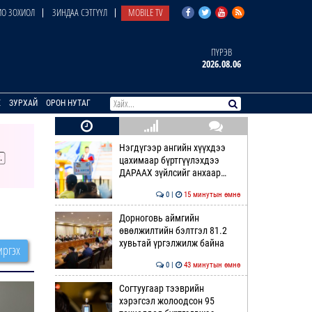
О ЗОХИОЛ
ЗИНДАА СЭТГҮҮЛ
MOBILE TV
ПҮРЭВ
2026.08.06
E
ЗУРХАЙ
ОРОН НУТАГ
Нэгдүгээр ангийн хүүхдээ
цахимаар бүртгүүлэхдээ
ДАРААХ зүйлсийг анхаар…
0 |
15 минутын өмнө
Дорноговь аймгийн
өвөлжилтийн бэлтгэл 81.2
хувьтай үргэлжилж байна
ргэх
0 |
43 минутын өмнө
Согтуугаар тээврийн
хэрэгсэл жолоодсон 95