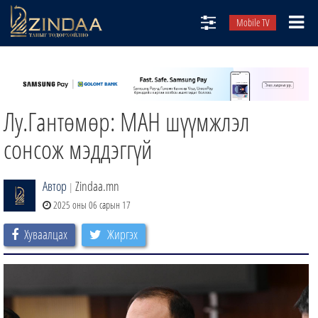
Mobile TV
НИЙТЛЭЛЧИД
ТВ8
Лу.Гантөмөр: МАН шүүмжлэл
ӨГЛӨӨНИЙ СОНИН
АУДИО ЗОХИОЛ
сонсож мэддэггүй
ЗИНДАА СЭТГҮҮЛ
Автор
Zindaa.mn
|
2025 оны 06 сарын 17
Хуваалцах
Жиргэх