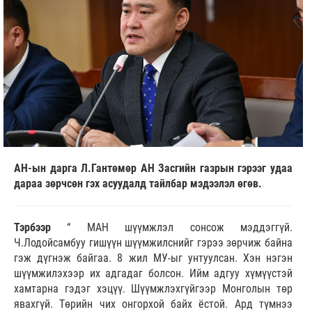
АН-ын дарга Л.Гантөмөр АН Засгийн газрын гэрээг удаа
дараа зөрчсөн гэх асуудалд тайлбар мэдээлэл өгөв.
Тэрбээр
“ МАН шүүмжлэл сонсож мэддэггүй.
Ч.Лодойсамбуу гишүүн шүүмжилснийг гэрээ зөрчиж байна
гэж дүгнэж байгаа. 8 жил МУ-ыг унтуулсан. Хэн нэгэн
шүүмжилэхээр их адгадаг болсон. Ийм адгуу хүмүүстэй
хамтарна гэдэг хэцүү. Шүүмжлэхгүйгээр Монголын төр
явахгүй. Төрийн чих онгорхой байх ёстой. Ард түмнээ