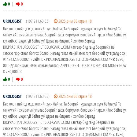
0
|
0
UROLOGIST
(197.211.63.33)
2025 оны 06 сарын 18
Бид олон нийтэд мэдээлэхийг хүсч байна; Та бөөрийг худалдахыг хүсч байна уу? Та
санхүүгийн хямралын улмаас бөөрийг зарж борлуулах боломжийг эрэлхийлж байна уу,
юу хийхээ мэдэхгүй байна уу? Дараа нь бидэнтэй холбоо бариад
DR.PRADHAN.UROLOGIST .LT.COL@GMAIL.COM хаягаар бид танд бөөрнийх нь
хэмжээгээр санал болгох болно. Яагаад гэвэл манай эмнэлэгт бөөрний дутагдалд орж,
91424323800802. имэйл: DR.PRADHAN.UROLOGIST .LT.COL@GMAIL.COM Yнэ: $780,
000 (Долоон зуун, Наян мянган доллар) APPLY TO SELL YOUR KIDNEY FOR MONEY NOW
$ 780,000.00
0
|
0
UROLOGIST
(197.211.63.33)
2025 оны 06 сарын 18
Бид олон нийтэд мэдээлэхийг хүсч байна; Та бөөрийг худалдахыг хүсч байна уу? Та
санхүүгийн хямралын улмаас бөөрийг зарж борлуулах боломжийг эрэлхийлж байна уу,
юу хийхээ мэдэхгүй байна уу? Дараа нь бидэнтэй холбоо бариад
DR.PRADHAN.UROLOGIST .LT.COL@GMAIL.COM хаягаар бид танд бөөрнийх нь
хэмжээгээр санал болгох болно. Яагаад гэвэл манай эмнэлэгт бөөрний дутагдалд орж,
91424323800802. имэйл: DR.PRADHAN.UROLOGIST .LT.COL@GMAIL.COM Yнэ: $780,