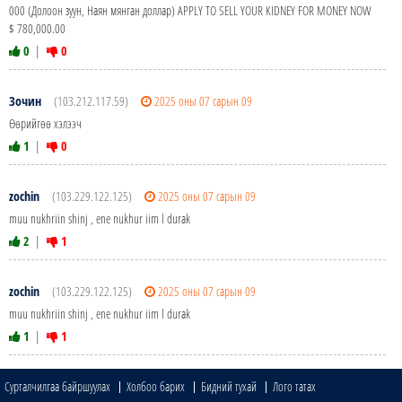
000 (Долоон зуун, Наян мянган доллар) APPLY TO SELL YOUR KIDNEY FOR MONEY NOW
$ 780,000.00
0
|
0
Зочин
(103.212.117.59)
2025 оны 07 сарын 09
Өөрийгөө хэлээч
1
|
0
zochin
(103.229.122.125)
2025 оны 07 сарын 09
muu nukhriin shinj , ene nukhur iim l durak
2
|
1
zochin
(103.229.122.125)
2025 оны 07 сарын 09
muu nukhriin shinj , ene nukhur iim l durak
1
|
1
Сурталчилгаа байршуулах
Холбоо барих
Бидний тухай
Лого татах