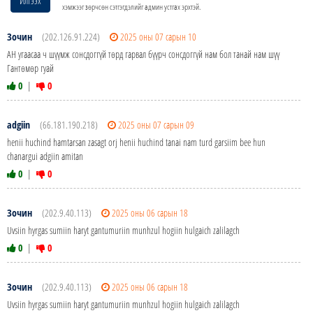
Илгээх
хэмжээг зөрчсөн сэтгэгдэлийг админ устгах эрхтэй.
Зочин
(202.126.91.224)
2025 оны 07 сарын 10
АН угаасаа ч шүүмж сонсдоггүй төрд гарвал бүүрч сонсдоггүй нам бол танай нам шүү
Гантөмөр гуай
0
|
0
adgiin
(66.181.190.218)
2025 оны 07 сарын 09
henii huchind hamtarsan zasagt orj henii huchind tanai nam turd garsiim bee hun
chanargui adgiin amitan
0
|
0
Зочин
(202.9.40.113)
2025 оны 06 сарын 18
Uvsiin hyrgas sumiin haryt gantumuriin munhzul hogiin hulgaich zalilagch
0
|
0
Зочин
(202.9.40.113)
2025 оны 06 сарын 18
Uvsiin hyrgas sumiin haryt gantumuriin munhzul hogiin hulgaich zalilagch