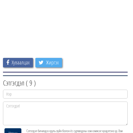
Хуваалцах
Жиргэх
Сэтгэгдэл (
9
)
Сэтгэгдэл бичихдээ хууль зүйн болон ёс суртахууны хэм хэмжээг хүндэтгэнэ үү. Хэм