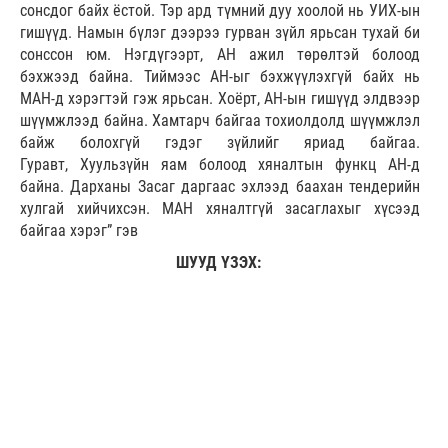
сонсдог байх ёстой. Тэр ард түмний дуу хоолой нь УИХ-ын
гишүүд. Намын бүлэг дээрээ гурван зүйл ярьсан тухай би
сонссон юм. Нэгдүгээрт, АН ажил төрөлтэй болоод
бэхжээд байна. Тиймээс АН-ыг бэхжүүлэхгүй байх нь
МАН-д хэрэгтэй гэж ярьсан. Хоёрт, АН-ын гишүүд элдвээр
шүүмжлээд байна. Хамтарч байгаа тохиолдолд шүүмжлэл
байж болохгүй гэдэг зүйлийг яриад байгаа.
Гуравт, Хуульзүйн яам болоод хяналтын функц АН-д
байна. Дарханы Засаг даргаас эхлээд баахан тендерийн
хулгай хийчихсэн. МАН хяналтгүй засаглахыг хүсээд
байгаа хэрэг” гэв
ШУУД ҮЗЭХ: