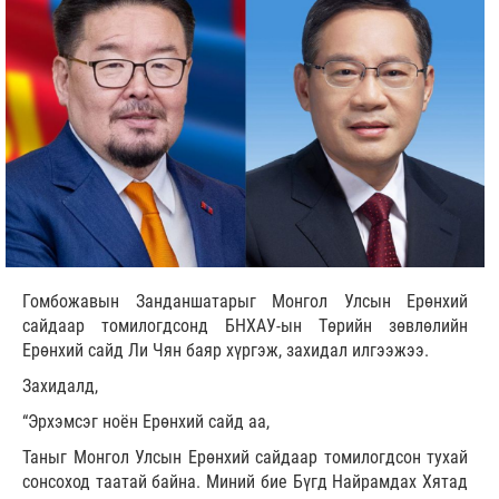
Гомбожавын Занданшатарыг Монгол Улсын Ерөнхий
сайдаар томилогдсонд БНХАУ-ын Төрийн зөвлөлийн
Ерөнхий сайд Ли Чян баяр хүргэж, захидал илгээжээ.
Захидалд,
“Эрхэмсэг ноён Ерөнхий сайд аа,
Таныг Монгол Улсын Ерөнхий сайдаар томилогдсон тухай
сонсоход таатай байна. Миний бие Бүгд Найрамдах Хятад