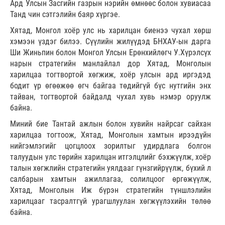
Ард Улсын Засгийн газрын нэрийн өмнөөс болон хувиасаа
Танд чин сэтгэлийн баяр хүргэе.
Хятад, Монгол хоёр улс нь харилцан биенээ чухал хөрш
хэмээн үздэг билээ. Сүүлийн жилүүдэд БНХАУ-ын дарга
Ши Жиньпин болон Монгол Улсын Ерөнхийлөгч У.Хүрэлсүх
нарын стратегийн манлайлал дор Хятад, Монголын
харилцаа тогтвортой хөгжиж, хоёр улсын ард иргэдэд
бодит үр өгөөжөө өгч байгаа төдийгүй бүс нутгийн энх
тайван, тогтвортой байдалд чухал хувь нэмэр оруулж
байна.
Миний бие Тантай ажлын болон хувийн найрсаг сайхан
харилцаа тогтоож, Хятад, Монголын хамтын ирээдүйн
нийгэмлэгийг цогцлоох зорилтыг удирдлага болгон
талуудын улс төрийн харилцан итгэлцлийг бэхжүүлж, хоёр
талын хөгжлийн стратегийн уялдааг гүнзгийрүүлж, бүхий л
салбарын хамтын ажиллагаа, солилцоог өргөжүүлж,
Хятад, Монголын Иж бүрэн стратегийн түншлэлийн
харилцааг тасралтгүй урагшлуулан хөгжүүлэхийн төлөө
байна.