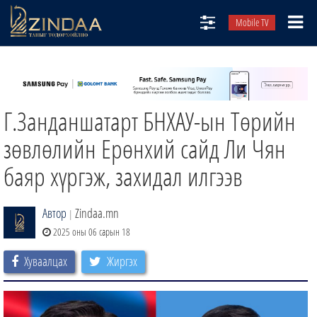
Mobile TV
НИЙТЛЭЛЧИД
ТВ8
Г.Занданшатарт БНХАУ-ын Төрийн
ӨГЛӨӨНИЙ СОНИН
АУДИО ЗОХИОЛ
зөвлөлийн Ерөнхий сайд Ли Чян
ЗИНДАА СЭТГҮҮЛ
баяр хүргэж, захидал илгээв
Автор
Zindaa.mn
|
2025 оны 06 сарын 18
Хуваалцах
Жиргэх