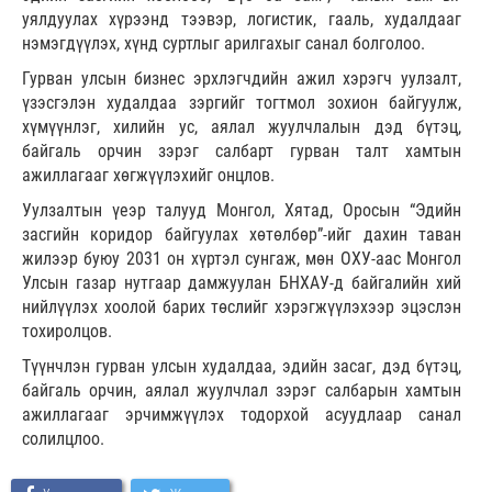
уялдуулах хүрээнд тээвэр, логистик, гааль, худалдааг
нэмэгдүүлэх, хүнд суртлыг арилгахыг санал болголоо.
Гурван улсын бизнес эрхлэгчдийн ажил хэрэгч уулзалт,
үзэсгэлэн худалдаа зэргийг тогтмол зохион байгуулж,
хүмүүнлэг, хилийн ус, аялал жуулчлалын дэд бүтэц,
байгаль орчин зэрэг салбарт гурван талт хамтын
ажиллагааг хөгжүүлэхийг онцлов.
Уулзалтын үеэр талууд Монгол, Хятад, Оросын “Эдийн
засгийн коридор байгуулах хөтөлбөр”-ийг дахин таван
жилээр буюу 2031 он хүртэл сунгаж, мөн ОХУ-аас Монгол
Улсын газар нутгаар дамжуулан БНХАУ-д байгалийн хий
нийлүүлэх хоолой барих төслийг хэрэгжүүлэхээр эцэслэн
тохиролцов.
Түүнчлэн гурван улсын худалдаа, эдийн засаг, дэд бүтэц,
байгаль орчин, аялал жуулчлал зэрэг салбарын хамтын
ажиллагааг эрчимжүүлэх тодорхой асуудлаар санал
солилцлоо.