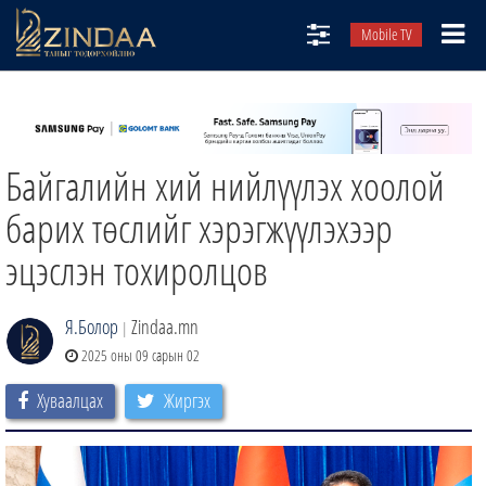
Mobile TV
НИЙТЛЭЛЧИД
ТВ8
Байгалийн хий нийлүүлэх хоолой
ӨГЛӨӨНИЙ СОНИН
АУДИО ЗОХИОЛ
барих төслийг хэрэгжүүлэхээр
ЗИНДАА СЭТГҮҮЛ
эцэслэн тохиролцов
Я.Болор
Zindaa.mn
|
2025 оны 09 сарын 02
Хуваалцах
Жиргэх