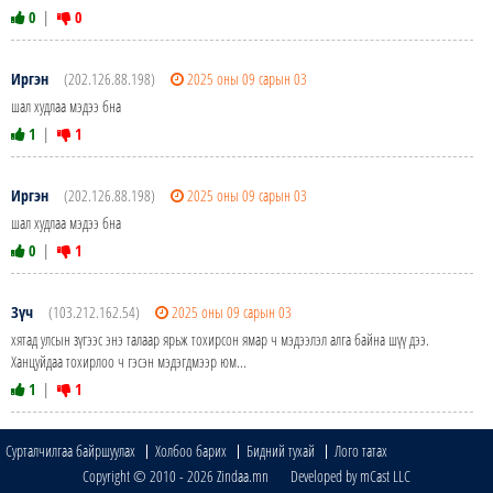
0
|
0
Иргэн
(202.126.88.198)
2025 оны 09 сарын 03
шал худлаа мэдээ бна
1
|
1
Иргэн
(202.126.88.198)
2025 оны 09 сарын 03
шал худлаа мэдээ бна
0
|
1
Зүч
(103.212.162.54)
2025 оны 09 сарын 03
хятад улсын зүгээс энэ талаар ярьж тохирсон ямар ч мэдээлэл алга байна шүү дээ.
Ханцуйдаа тохирлоо ч гэсэн мэдэгдмээр юм...
1
|
1
Сурталчилгаа байршуулах
Холбоо барих
Бидний тухай
Лого татах
Copyright © 2010 - 2026 Zindaa.mn Developed by mCast LLC