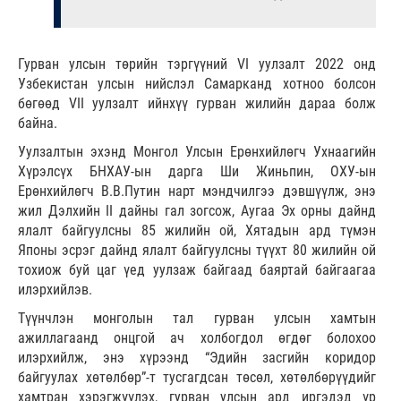
Гурван улсын төрийн тэргүүний VI уулзалт 2022 онд
Узбекистан улсын нийслэл Самарканд хотноо болсон
бөгөөд VII уулзалт ийнхүү гурван жилийн дараа болж
байна.
Уулзалтын эхэнд Монгол Улсын Ерөнхийлөгч Ухнаагийн
Хүрэлсүх БНХАУ-ын дарга Ши Жиньпин, ОХУ-ын
Ерөнхийлөгч В.В.Путин нарт мэндчилгээ дэвшүүлж, энэ
жил Дэлхийн II дайны гал зогсож, Аугаа Эх орны дайнд
ялалт байгуулсны 85 жилийн ой, Хятадын ард түмэн
Японы эсрэг дайнд ялалт байгуулсны түүхт 80 жилийн ой
тохиож буй цаг үед уулзаж байгаад баяртай байгаагаа
илэрхийлэв.
Түүнчлэн монголын тал гурван улсын хамтын
ажиллагаанд онцгой ач холбогдол өгдөг болохоо
илэрхийлж, энэ хүрээнд “Эдийн засгийн коридор
байгуулах хөтөлбөр”-т тусгагдсан төсөл, хөтөлбөрүүдийг
хамтран хэрэгжүүлэх, гурван улсын ард иргэдэд үр