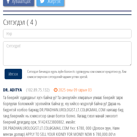
Хуваалцах
Жиргэх
Сэтгэгдэл (
4
)
Сэтгэгдэл бичихдээ хууль зүйн болон ёс суртахууны хэм хэмжээг хүндэтгэнэ үү. Хэм
Илгээх
хэмжээг зөрчсөн сэтгэгдэлийг админ устгах эрхтэй.
DR. ADITYA
(102.89.75.132)
2025 оны 09 сарын 03
Та бөөрийг худалдахыг хүсч байна уу? Та санхүүгийн хямралын улмаас бөөрийг зарж
борлуулах боломжийг эрэлхийлж байна уу, юу хийхээ мэдэхгүй байна уу? Дараа нь
бидэнтэй холбоо бариад DR.PRADHAN.UROLOGIST.LT.COL@GMAIL.COM хаягаар бид
танд бөөрнийх нь хэмжээгээр санал болгох болно. Яагаад гэвэл манай эмнэлэгт
бөөрний дутагдалд орж, 91424323800802. имэйл:
DR.PRADHAN.UROLOGIST.LT.COL@GMAIL.COM Yнэ: $780, 000 (Долоон зуун, Наян
мянган доллар) APPLY TO SELL YOUR KIDNEY FOR MONEY NOW $ 780,000.00\n