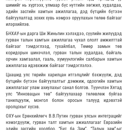
шимийг нь хүртээх, улмаар бүс нутгийн хөгжил, худалдаа,
эдийн засгийн хамтын ажиллагаа, дэд бүтцийн бүтээн
байгуулалтад зохих хувь нэмрээ оруулахын төлөө байгааг
илэрхийлэв.
БНХАУ-ын дарга Ши Жиньпин хэлэхдээ, сүүлийн жилүүдэд
гурван талын хамтын ажиллагаа чухал ололт амжилттай
байгааг тэмдэглээд, тухайлбал, Төмөр замын төв
коридорын шинэчлэл, гурван талын худалдаа, байгаль
орчин хамгаалал, гааль, хүмүүнлэгийн салбарын хамтын
ажиллагаа идэвхжиж байгааг тэмдэглэлээ.
Цаашид улс төрийн харилцан итгэлцлийг бэхжүүлж, дэд
бүтцийн бүтээн байгуулалтыг дэмжиж, одоогийн хамтын
ажиллагааг улам ахиулахыг санал болгов. Түүнчлэн Хятад
улс “Инновацын төв” байгуулахаар төлөвлөж буйгаа
танилцуулж, монгол болон оросын талууд идэвхтэй
оролцохыг хүсэв.
ОХУ-ын Ерөнхийлөгч В.В.Путин гурван улсын интеграцийг
нэмэгдүүлж, гурван талт хамтын ажиаллагааг Евразийн
эдийн засгийн хоолбоо, “Бүс ба Зам”, “Талын зам”-ыг