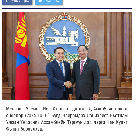
Монгол Улсын Их Хурлын дарга Д.Амарбаясгаланд
өнөөдөр (2025.10.01) Бүгд Найрамдах Социалист Вьетнам
Улсын Үндэсний Ассамблейн Тэргүүн дэд дарга Чан Куанг
Фыөнг бараалхав.