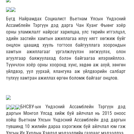
Бүгд Найрамдах Социалист Вьетнам Улсын Үндэсний
Ассамблейн Тэргүүн дэд дарга Чан Куанг Фыөнг хоёр
орны уламжлалт найрсаг харилцаа, улс төрийн итгэлцэл,
эдийн засгийн хамтын ажиллагаа илүү нягт хөгжиж буйг
онцлон цаашид хууль тогтоох байгууллага хоорондын
хамтын ажиллагааг үргэлжлүүлэн хөгжүүлэх, олон
агуулгаар баяжуулахад бэлэн байгаагаа илэрхийллээ.
Түүнчлэн хоёр орны хооронд хүнс, хөдөө аж ахуй, хөнгөн
үйлдвэр, уул уурхай, ялангуяа аж үйлдвэрийн салбарт
түлхүү хамтран ажиллах өргөн боломж байгааг онцлов.
БНСВУ-ын Үндэсний Ассамблейн Тэргүүн дэд
даргын Монгол Улсад хийж буй айлчлал нь 2015 оноос
хойш Вьетнам Улсын Үндэсний Ассамблейн дэд даргын
түвшинд 10 жилийн дараа хэрэгжиж буй айлчлал юм гэж
Улсын Их Хурлын Хэвлэл мэдээллийн газраас мэдээллээ.