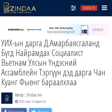
Mobile TV
НИЙТЛЭЛЧИД
ТВ8
УИХ-ын дарга Д.Амарбаясгаланд
ӨГЛӨӨНИЙ СОНИН
АУДИО ЗОХИОЛ
Бүгд Найрамдах Социалист
ЗИНДАА СЭТГҮҮЛ
Вьетнам Улсын Үндэсний
Ассамблейн Тэргүүн дэд дарга Чан
Куанг Фыөнг бараалхлаа
Автор
Zindaa.mn
|
2025 оны 10 сарын 02
Хуваалцах
Жиргэх