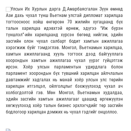
Улсын Их Хурлын дарга Д.Амарбаясгалан Зүүн өмнөд
Ази дахь чухал түнш Вьетнам улстай дипломат харилцаа
тогтоосноос хойш өнгөрсөн 70 жилийн хугацаанд бүх
талын харилцаа идэвхтэй өрнөж, эдүгээ “Иж бүрэн
түншлэл”-ийн харилцаанд хүрсэн бөгөөд нийгэм, эдийн
засгийн олон чухал салбарт бодит хамтын ажиллагаа
хэрэгжиж буйг тэмдэглэв. Монгол, Вьетнамын харилцаа,
хамтын ажиллагаанд хууль тогтоох дээд байгууллага
хоорондын хамтын ажиллагаа чухал үүрэг гүйцэтгэж
ирсэн. Хоёр улсын парламентын удирдлага болон
парламент хоорондын бүх түвшний харилцан айлчлалын
давтамжийг хадгалах нь манай хоёр улсын улс төрийн
харилцан итгэлцэл, ойлголцлыг бэхжүүлэхэд чухал ач
холбогдолтой гэв. Мөн Монгол, Вьетнамын худалдаа,
эдийн засгийн хамтын ажиллагааг цаашид өргөжүүлэн
хөгжүүлэхэд хоёр талын бизнес эрхлэгчдийг төр засгийн
бодлогоор харилцан дэмжих нь чухал гэдгийг онцоллоо.