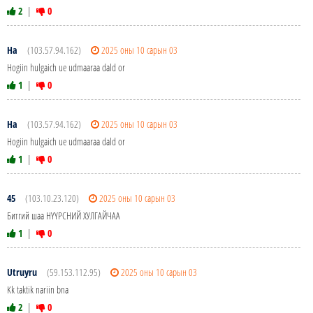
2
|
0
Ha
(103.57.94.162)
2025 оны 10 сарын 03
Hogiin hulgaich ue udmaaraa dald or
1
|
0
Ha
(103.57.94.162)
2025 оны 10 сарын 03
Hogiin hulgaich ue udmaaraa dald or
1
|
0
45
(103.10.23.120)
2025 оны 10 сарын 03
Битгий шаа НҮҮРСНИЙ ХУЛГАЙЧАА
1
|
0
Utruyru
(59.153.112.95)
2025 оны 10 сарын 03
Kk taktik nariin bna
2
|
0