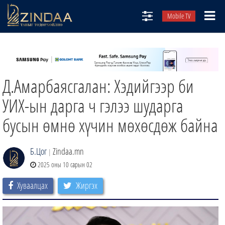
Mobile TV
НИЙТЛЭЛЧИД
ТВ8
Д.Амарбаясгалан: Хэдийгээр би
ӨГЛӨӨНИЙ СОНИН
АУДИО ЗОХИОЛ
УИХ-ын дарга ч гэлээ шударга
ЗИНДАА СЭТГҮҮЛ
бусын өмнө хүчин мөхөсдөж байна
Б.Цог
Zindaa.mn
|
2025 оны 10 сарын 02
Хуваалцах
Жиргэх