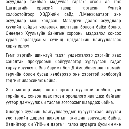
асуудлаар тайлбар мэдүүлэг гаргаж өгөөч ээ гэж
Цагдаагийн ерөнхий газарт гаргасан. Үүнтэй
холбоотойгоор ХЗДХ-ийн сайд Л.Мөнхбаатарт энэ
асуудлаар мөн хандсан. Магадгүй дээрх асуудлаар
хуулийн сайдыг чөлөөлөх шалтгаан болсон байж болно.
Өнөөдөр Хуульзүйн байнгын хорооны мэдээлэл сонсох
хурал зарлагдсаны хүчинд цагдаагийн байгууллагаас
хариу ирлээ.
Гэмт хэргийн шинжгүй гэдэг үндэслэлээр хэргийг хаах
саналтай прокурорын байгууллагад хүргүүлсэн гэдэг
хариу ирүүлсэн. Энэ баримт бол Д.Амарбаясгалан намайг
гэрчийн болон бусад хэлбэрээр энэ хэрэгтэй холбоогүй
гэдгийг илэрхийлж байна.
Энэ мэтээр ямар нэгэн аргаар нүүрстэй холбож, улс
төрийн өш хонзон авах гэсэн оролдлого явагдаж байгааг
үүгээр дамжуулж би таслан зогсоохыг шаардаж байна.
Өнөөдөр хуулийн байгууллагуудыг буруутгахаас илүүтэй
улс төрийн дарамт шахалтыг жигшин зэвүүцэж байна.
Хэдийгээр би УИХ-ын дарга ч гэлээ шударга бусын өмнө