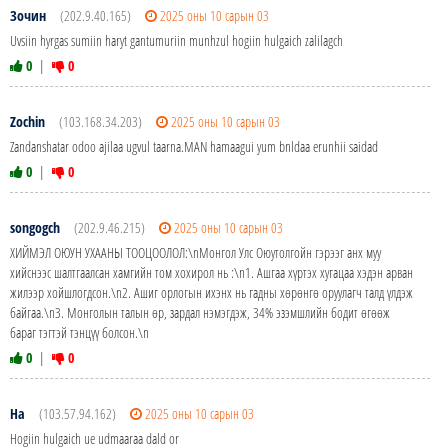
Зочин
(202.9.40.165)
2025 оны 10 сарын 03
Uvsiin hyrgas sumiin haryt gantumuriin munhzul hogiin hulgaich zalilagch
0
|
0
Zochin
(103.168.34.203)
2025 оны 10 сарын 03
Zandanshatar odoo ajilaa ugvul taarna.MAN hamaagui yum bnldaa erunhii saidad
0
|
0
songogch
(202.9.46.215)
2025 оны 10 сарын 03
ХИЙМЭЛ ОЮУН УХААНЫ ТООЦООЛОЛ:\nМонгол Улс Оюутолгойн гэрээг анх муу
хийснээс шалтгаалсан хамгийн том хохирол нь :\n1. Ашгаа хүртэх хугацаа хэдэн арван
жилээр хойшлогдсон.\n2. Ашиг орлогын ихэнх нь гадны хөрөнгө оруулагч талд үлдэж
байгаа.\n3. Монголын талын өр, зардал нэмэгдэж, 34% эзэмшлийн бодит өгөөж
бараг тэгтэй тэнцүү болсон.\n
0
|
0
Ha
(103.57.94.162)
2025 оны 10 сарын 03
Hogiin hulgaich ue udmaaraa dald or