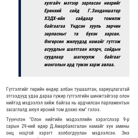
хулгайч мэтээр зарласан нөхрийг
Ерөнхий сайд Г.Занданшатар
ХЗДХ-ийн сайдаар томилж
байгаагаа Үндсэн хууль зөрчин
зарласныг та бүхэн харсан.
Өнгөрсөн жилүүдэд намайг гүтгэж
асуудлын шалтгаан илэрч, сайдын
суудлаар шагнуулж байгааг
монголын ард түмэн харж авлаа.
Гүтгэлгийг төрийн өндөр албан тушаалтан, хариуцлагатай
этгээдүүд удаа дараа гүжир гүтгэлгийн шинжтэйгээр олон
нийтэд мэдээлэл хийж байгаа нь ардчилсан парламентын
засаглалд аюул ирсний том дохио юм" гэлээ.
Түүнчлэн "Олон нийтийн мэдээллийн хэрэгслээр 9-р
сарын 29-ний өдөр Д.Амарбаясгалан намайг хүн амины
онц ноцтой хэрэгт холбогдуулан мэдээлсэн. Энэ