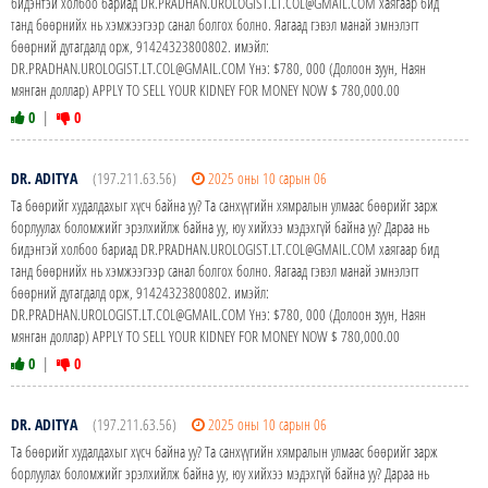
бидэнтэй холбоо бариад DR.PRADHAN.UROLOGIST.LT.COL@GMAIL.COM хаягаар бид
танд бөөрнийх нь хэмжээгээр санал болгох болно. Яагаад гэвэл манай эмнэлэгт
бөөрний дутагдалд орж, 91424323800802. имэйл:
DR.PRADHAN.UROLOGIST.LT.COL@GMAIL.COM Yнэ: $780, 000 (Долоон зуун, Наян
мянган доллар) APPLY TO SELL YOUR KIDNEY FOR MONEY NOW $ 780,000.00
0
|
0
DR. ADITYA
(197.211.63.56)
2025 оны 10 сарын 06
Та бөөрийг худалдахыг хүсч байна уу? Та санхүүгийн хямралын улмаас бөөрийг зарж
борлуулах боломжийг эрэлхийлж байна уу, юу хийхээ мэдэхгүй байна уу? Дараа нь
бидэнтэй холбоо бариад DR.PRADHAN.UROLOGIST.LT.COL@GMAIL.COM хаягаар бид
танд бөөрнийх нь хэмжээгээр санал болгох болно. Яагаад гэвэл манай эмнэлэгт
бөөрний дутагдалд орж, 91424323800802. имэйл:
DR.PRADHAN.UROLOGIST.LT.COL@GMAIL.COM Yнэ: $780, 000 (Долоон зуун, Наян
мянган доллар) APPLY TO SELL YOUR KIDNEY FOR MONEY NOW $ 780,000.00
0
|
0
DR. ADITYA
(197.211.63.56)
2025 оны 10 сарын 06
Та бөөрийг худалдахыг хүсч байна уу? Та санхүүгийн хямралын улмаас бөөрийг зарж
борлуулах боломжийг эрэлхийлж байна уу, юу хийхээ мэдэхгүй байна уу? Дараа нь