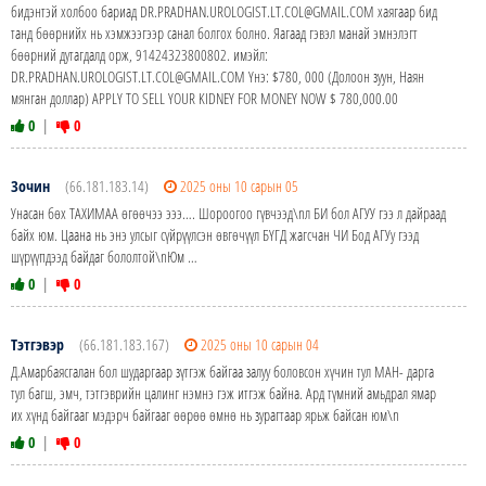
бидэнтэй холбоо бариад DR.PRADHAN.UROLOGIST.LT.COL@GMAIL.COM хаягаар бид
танд бөөрнийх нь хэмжээгээр санал болгох болно. Яагаад гэвэл манай эмнэлэгт
бөөрний дутагдалд орж, 91424323800802. имэйл:
DR.PRADHAN.UROLOGIST.LT.COL@GMAIL.COM Yнэ: $780, 000 (Долоон зуун, Наян
мянган доллар) APPLY TO SELL YOUR KIDNEY FOR MONEY NOW $ 780,000.00
0
|
0
Зочин
(66.181.183.14)
2025 оны 10 сарын 05
Унасан бөх ТАХИМАА өгөөчээ эээ…. Шороогоо гүвчээд\nл БИ бол АГУУ гээ л дайраад
байх юм. Цаана нь энэ улсыг сүйрүүлсэн өвгөчүүл БҮГД жагсчан ЧИ Бод АГУу гээд
шүрүүпдээд байдаг бололтой\nЮм …
0
|
0
Тэтгэвэр
(66.181.183.167)
2025 оны 10 сарын 04
Д.Амарбаясгалан бол шударгаар зүтгэж байгаа залуу боловсон хүчин тул МАН- дарга
тул багш, эмч, тэтгэврийн цалинг нэмнэ гэж итгэж байна. Ард түмний амьдрал ямар
их хүнд байгааг мэдэрч байгааг өөрөө өмнө нь зурагтаар ярьж байсан юм\n
0
|
0