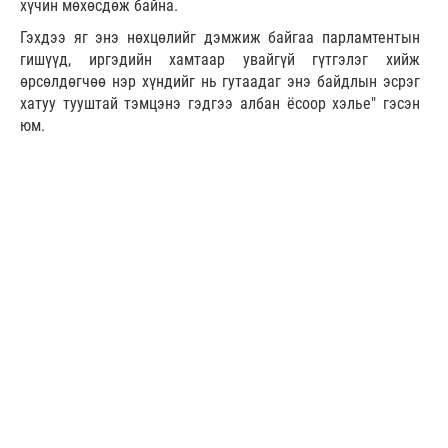
хүчин мөхөсдөж байна.
Гэхдээ яг энэ нөхцөлийг дэмжиж байгаа парламтентын
гишүүд, иргэдийн хамтаар увайгүй гүтгэлэг хийж
өрсөлдөгчөө нэр хүндийг нь гутаадаг энэ байдлын эсрэг
хатуу тууштай тэмцэнэ гэдгээ албан ёсоор хэлье" гэсэн
юм.