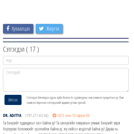
Хуваалцах
Жиргэх
Сэтгэгдэл (
17
)
Сэтгэгдэл бичихдээ хууль зүйн болон ёс суртахууны хэм хэмжээг хүндэтгэнэ үү. Хэм
Илгээх
хэмжээг зөрчсөн сэтгэгдэлийг админ устгах эрхтэй.
DR. ADITYA
(197.211.63.56)
2025 оны 10 сарын 06
Та бөөрийг худалдахыг хүсч байна уу? Та санхүүгийн хямралын улмаас бөөрийг зарж
борлуулах боломжийг эрэлхийлж байна уу, юу хийхээ мэдэхгүй байна уу? Дараа нь