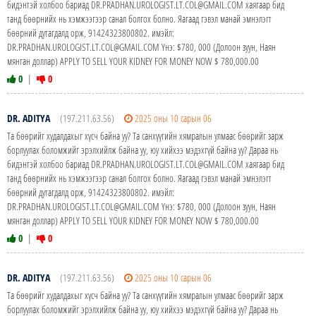
бидэнтэй холбоо бариад DR.PRADHAN.UROLOGIST.LT.COL@GMAIL.COM хаягаар бид
танд бөөрнийх нь хэмжээгээр санал болгох болно. Яагаад гэвэл манай эмнэлэгт
бөөрний дутагдалд орж, 91424323800802. имэйл:
DR.PRADHAN.UROLOGIST.LT.COL@GMAIL.COM Yнэ: $780, 000 (Долоон зуун, Наян
мянган доллар) APPLY TO SELL YOUR KIDNEY FOR MONEY NOW $ 780,000.00
0
|
0
DR. ADITYA
(197.211.63.56)
2025 оны 10 сарын 06
Та бөөрийг худалдахыг хүсч байна уу? Та санхүүгийн хямралын улмаас бөөрийг зарж
борлуулах боломжийг эрэлхийлж байна уу, юу хийхээ мэдэхгүй байна уу? Дараа нь
бидэнтэй холбоо бариад DR.PRADHAN.UROLOGIST.LT.COL@GMAIL.COM хаягаар бид
танд бөөрнийх нь хэмжээгээр санал болгох болно. Яагаад гэвэл манай эмнэлэгт
бөөрний дутагдалд орж, 91424323800802. имэйл:
DR.PRADHAN.UROLOGIST.LT.COL@GMAIL.COM Yнэ: $780, 000 (Долоон зуун, Наян
мянган доллар) APPLY TO SELL YOUR KIDNEY FOR MONEY NOW $ 780,000.00
0
|
0
DR. ADITYA
(197.211.63.56)
2025 оны 10 сарын 06
Та бөөрийг худалдахыг хүсч байна уу? Та санхүүгийн хямралын улмаас бөөрийг зарж
борлуулах боломжийг эрэлхийлж байна уу, юу хийхээ мэдэхгүй байна уу? Дараа нь