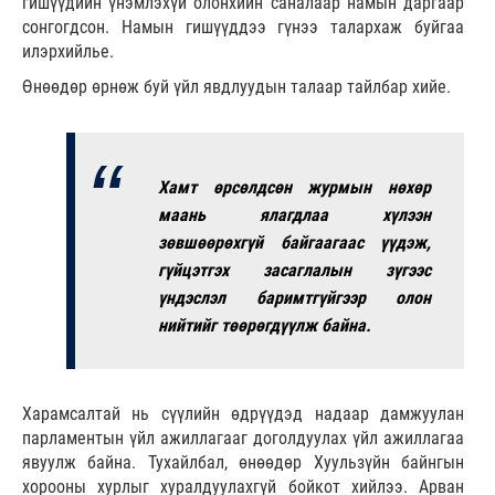
гишүүдийн үнэмлэхүй олонхийн саналаар намын даргаар
сонгогдсон. Намын гишүүддээ гүнээ талархаж буйгаа
илэрхийлье.
Өнөөдөр өрнөж буй үйл явдлуудын талаар тайлбар хийе.
Хамт өрсөлдсөн журмын нөхөр
маань ялагдлаа хүлээн
зөвшөөрөхгүй байгаагаас үүдэж,
гүйцэтгэх засаглалын зүгээс
үндэслэл баримтгүйгээр олон
нийтийг төөрөгдүүлж байна.
Харамсалтай нь сүүлийн өдрүүдэд надаар дамжуулан
парламентын үйл ажиллагааг доголдуулах үйл ажиллагаа
явуулж байна. Тухайлбал, өнөөдөр Хуульзүйн байнгын
хорооны хурлыг хуралдуулахгүй бойкот хийлээ. Арван