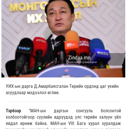
УИХ-ын дарга Д.Амарбаясгалан Төрийн ордонд цаг үеийн
асуудлаар мэдээлэл өглөө.
Тэрбээр
"МАН-ын даргын сонгууль болсонтой
холбоотойгоор сүүлийн өдрүүдэд улс төрийн халуун үйл
явдал өрнөж байна. МАН-ын VIII Бага хурал хуралдаж