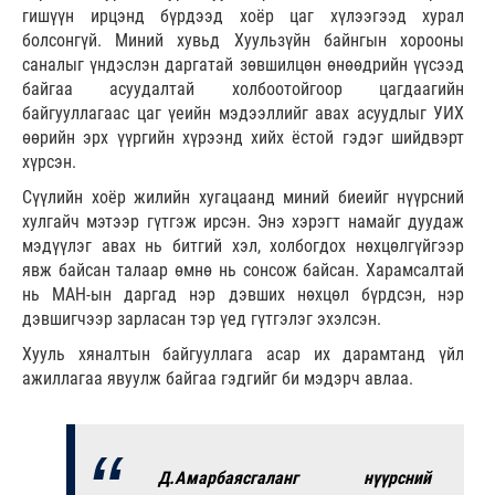
гишүүн ирцэнд бүрдээд хоёр цаг хүлээгээд хурал
болсонгүй. Миний хувьд Хуульзүйн байнгын хорооны
саналыг үндэслэн даргатай зөвшилцөн өнөөдрийн үүсээд
байгаа асуудалтай холбоотойгоор цагдаагийн
байгууллагаас цаг үеийн мэдээллийг авах асуудлыг УИХ
өөрийн эрх үүргийн хүрээнд хийх ёстой гэдэг шийдвэрт
хүрсэн.
Сүүлийн хоёр жилийн хугацаанд миний биеийг нүүрсний
хулгайч мэтээр гүтгэж ирсэн. Энэ хэрэгт намайг дуудаж
мэдүүлэг авах нь битгий хэл, холбогдох нөхцөлгүйгээр
явж байсан талаар өмнө нь сонсож байсан. Харамсалтай
нь МАН-ын даргад нэр дэвших нөхцөл бүрдсэн, нэр
дэвшигчээр зарласан тэр үед гүтгэлэг эхэлсэн.
Хууль хяналтын байгууллага асар их дарамтанд үйл
ажиллагаа явуулж байгаа гэдгийг би мэдэрч авлаа.
Д.Амарбаясгаланг нүүрсний