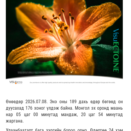
Өнөөдөр 2026.07.08. Энэ оны 189 дахь өдөр бөгөөд он
дуусахад 176 хоног үлдэж байна. Монгол эх оронд маань
нар 05 цаг 00 минутад мандаж, 20 цаг 54 минутад
жаргана.
Улаанбаатарт бага зэргийн бороо орно. Өдөртөө 24 хэм