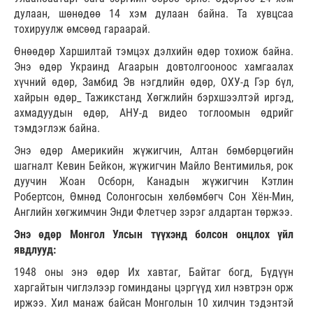
дулаан, шөнөдөө 14 хэм дулаан байна. Та хувцсаа
тохируулж өмсөөд гараарай.
Өнөөдөр Харшилтай тэмцэх дэлхийн өдөр тохиож байна.
Энэ өдөр Украинд Агаарын довтолгооноос хамгаалах
хүчний өдөр, Замбид Эв нэгдлийн өдөр, ОХУ-д Гэр бүл,
хайрын өдөр_ Тажикстанд Хөгжлийн бэрхшээлтэй иргэд,
ахмадуудын өдөр, АНУ-д видео тоглоомын өдрийг
тэмдэглэж байна.
Энэ өдөр Америкийн жүжигчин, Алтан бөмбөрцөгийн
шагналт Кевин Бейкон, жүжигчин Майло Вентимилья, рок
дуучин Жоан Осборн, Канадын жүжигчин Кэтлин
Робертсон, Өмнөд Солонгосын хөлбөмбөгч Сон Хён-Мин,
Английн хөгжимчин Энди Флетчер зэрэг алдартан төржээ.
Энэ өдөр Монгол Улсын түүхэнд болсон онцлох үйл
явдлууд:
1948 оны энэ өдөр Их хавтаг, Байтаг богд, Бүдүүн
харгайтын чиглэлээр гоминданы цэргүүд хил нэвтрэн орж
иржээ. Хил манаж байсан Монголын 10 хилчин тэдэнтэй