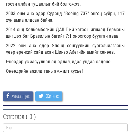
гэсэн албан тушаалыг бий болгожээ.
2003 оны энэ өдөр Суданд “Boeing 737” онгоц сүйрч, 117
хүн амиа алдсан байна.
2014 онд Хөлбөмбөгийн ДАШТ-ий хагас шигшээд Германы
шигшээ баг Бразилын багийг 7:1 оноогоор буулган авав
2022 оны энэ өдөр Японд сонгуулийн сурталчилгааны
үеэр ерөнхий сайд асан Шинзо Абегийн амийг хөнөөв.
Өнөөдөр үс засуулбал эд эдлэл, идээ ундаа олдоно
Өнөөдрийн ажилд тань амжилт хүсье!
Хуваалцах
Жиргэх
Сэтгэгдэл (
0
)