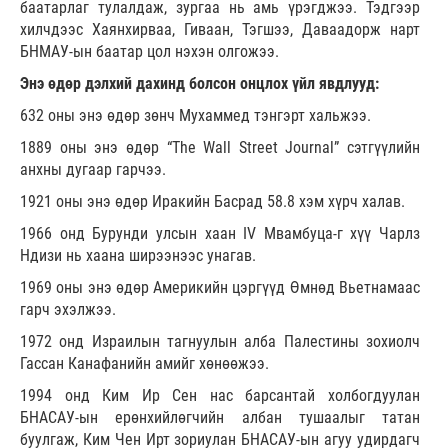
баатарлаг тулалдаж, зургаа нь амь үрэгджээ. Тэдгээр
хилчдээс Хаянхирваа, Гиваан, Тэгшээ, Даваадорж нарт
БНМАУ-ын баатар цол нэхэн олгожээ.
Энэ өдөр дэлхий дахинд болсон онцлох үйл явдлууд:
632 оны энэ өдөр зөнч Мухаммед тэнгэрт хальжээ.
1889 оны энэ өдөр “The Wall Street Journal” сэтгүүлийн
анхны дугаар гарчээ.
1921 оны энэ өдөр Иракийн Басрад 58.8 хэм хүрч халав.
1966 онд Бурунди улсын хаан IV Мвамбуца-г хүү Чарлз
Ндизи нь хаана ширээнээс унагав.
1969 оны энэ өдөр Америкийн цэргүүд Өмнөд Вьетнамаас
гарч эхэлжээ.
1972 онд Израилын тагнуулын алба Палестины зохиолч
Гассан Канафанийн амийг хөнөөжээ.
1994 онд Ким Ир Сен нас барсантай холбогдуулан
БНАСАУ-ын ерөнхийлөгчийн албан тушаалыг татан
буулгаж, Ким Чен Ирт зориулан БНАСАУ-ын агуу удирдагч