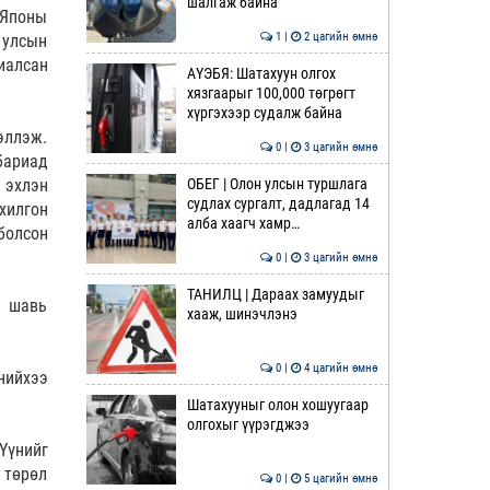
шалгаж байна
 Японы
1 |
2 цагийн өмнө
 улсын
иалсан
АҮЭБЯ: Шатахуун олгох
хязгаарыг 100,000 төгрөгт
хүргэхээр судалж байна
ээллэж.
0 |
3 цагийн өмнө
бариад
ОБЕГ | Олон улсын туршлага
 эхлэн
судлах сургалт, дадлагад 14
хилгон
алба хаагч хамр…
болсон
0 |
3 цагийн өмнө
ТАНИЛЦ | Дараах замуудыг
н шавь
хааж, шинэчлэнэ
0 |
4 цагийн өмнө
снийхээ
Шатахууныг олон хошуугаар
олгохыг үүрэгджээ
Үүнийг
 төрөл
0 |
5 цагийн өмнө