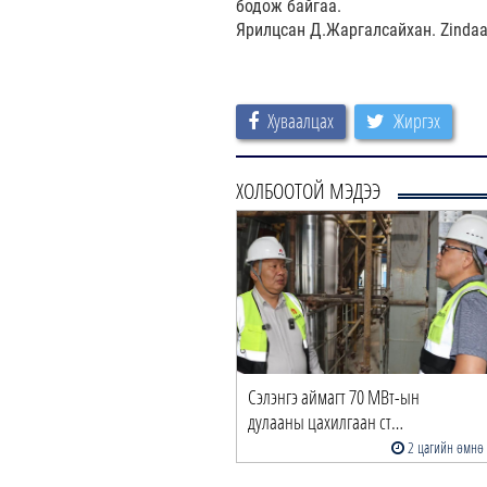
бодож байгаа.
Ярилцсан Д.Жаргалсайхан. Zinda
Хуваалцах
Жиргэх
ХОЛБООТОЙ МЭДЭЭ
Сэлэнгэ аймагт 70 МВт-ын
дулааны цахилгаан ст…
2 цагийн өмнө