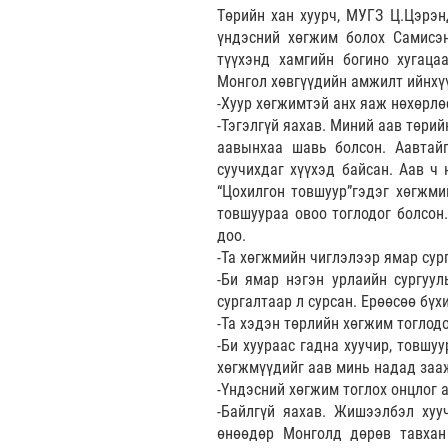
Төрийн хан хуурч, МУГЗ Ц.Цэрэн
үндэсний хөгжим болох Самисэ
түүхэнд хамгийн богино хугаца
Монгол хөвгүүдийн амжилт ийнхү
-Хуур хөгжимтэй анх яаж нөхөрлө
-Тэгэлгүй яахав. Миний аав төрий
аавынхаа шавь болсон. Аавтайг
суучихдаг хүүхэд байсан. Аав ч 
“Цохилгон товшуур”гэдэг хөгжми
товшуураа овоо тоглодог болсон
доо.
-Та хөгжмийн чиглэлээр ямар сур
-Би ямар нэгэн урлаийн сургуу
сургалтаар л сурсан. Ерөөсөө бүх
-Та хэдэн төрлийн хөгжим тоглодо
-Би хуураас гадна хуучир, товшу
хөгжмүүдийг аав минь надад заа
-Үндэсний хөгжим тоглох онцлог а
-Байлгүй яахав. Жишээлбэл хуу
өнөөдөр Монголд дөрөв тавхан