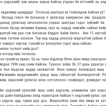
н үлдээхийг аав маань зорьж байгаа учраас би итгэлийг нь алд
их хөдөлмөр шаарддаг. Тэгэхээр шантрах үе тохиолдож байсан уу?
. Яагаад гэвэл би багаасаа л урлагаар хүмүүжсэн юм. Цэцэрлэ
ацаанд урлагаар хичээллэсэн учраас шантрах гэдэг зүйлийг би
болон бусад хөгжмөө бариад суух нь надад хамгийн сайхан байд
дахгүй юм даа гэж багаасаа боддог байж билээ. Анх 15 настай
явж тоглож эхэлсэн. Тэр үед надад үнэхээр жаргалтай сайхан б
 хүмүүст хүргэж, түүнийгээ үнэлүүлнэ гэдэг маш сайхан.
аялан тоглолт хийв дээ?
м хотоор явж тоглосон.
сэн тухайгаа яриач. Ер нь таны бодлоор Япон орон ямар санагдса
айхдаа 1996 онд очиж байсан. Түүнээс хойш 36, 37 дахь удаагаа 
н бол мэдээж өндөр хөгжилтэй. Япон хүмүүс боловсрол маш 
Хөгжмийн мэдрэмжийн хувьд маш гайхалтай боловсролтой. Ро
жим, үндэсний урлагаа үнэн сэтгэлээсээ сонирхдог, дэмждэг хү
ийн үндэсний урлагийг маш сайн хадгалж, уламжилж авч үлдс
ээр дайн байлдааны хөлд нэрвэгдэж байсан ч үндэсний урлаг, сүм
ч үлдсэн ард түмэн шүү дээ. Жишээлбэл сумо бөх ямар их хат
раа асар их урлагийн сан хөмрөгтэй орон. Түүнийгээ байнга хам