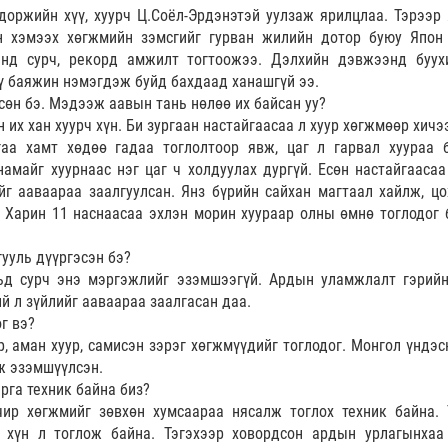
доржийн хүү, хуурч Ц.Соёл-Эрдэнэтэй уулзаж ярилцлаа. Тэрээр
н хэмээх хөгжмийн зэмсгийг гурван жилийн дотор буюу Япон
анд сурч, рекорд амжилт тогтоожээ. Дэлхийн дэвжээнд буух
ү баяжин нэмэгдэж буйд бахдаад ханашгүй ээ.
сөн бэ. Мэдээж аавын тань нөлөө их байсан уу?
н их хан хуурч хүн. Би зургаан настайгаасаа л хуур хөгжмөөр хич
аа хамт хөдөө гадаа тоглолтоор явж, цаг л гарвал хуураа 
намайг хуурнаас нэг цаг ч холдуулах дургүй. Есөн настайгаасаа
йг ааваараа заалгуулсан. Янз бүрийн сайхан магтаал хайлж, цо
. Харин 11 наснаасаа эхлэн морин хуураар олны өмнө тоглодог 
гууль дүүргэсэн бэ?
льд сурч энэ мэргэжлийг эзэмшээгүй. Ардын уламжлалт гэрий
ий л зүйлийг ааваараа заалгасан даа.
г вэ?
ур, аман хуур, самисэн зэрэг хөгжмүүдийг тоглодог. Монгол үндэ
ж эзэмшүүлсэн.
рга техник байна биз?
чир хөгжмийг зөвхөн хумсаараа нясалж тоглох техник байна. 
 хүн л тоглож байна. Тэгэхээр ховордсон ардын урлагынхаа