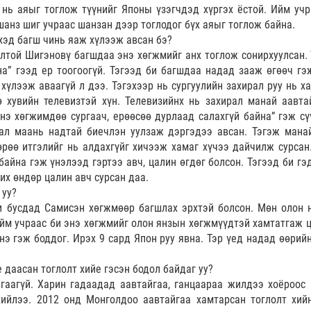
 нь аяыг тоглож түүнийг Японы үзэгчдэд хүргэх ёстой. Ийм учр
анз шиг учраас шанзан дээр тоглодог бүх аяыг тоглож байна.
эхэд багш чинь яаж хүлээж авсан бэ?
лтой Шигэновү багшдаа энэ хөгжмийг анх тоглож сонирхуулсан. 
а” гээд ер тоогоогүй. Тэгээд би багшдаа надад зааж өгөөч гэ
хүлээж аваагүй л дээ. Тэгэхээр нь сургуулийн захирал руу нь ха
 хувийн телевизтэй хүн. Телевизийнх нь захирал манай аавта
нэ хөгжимдөө сургаач, ерөөсөө дурлаад салахгүй байна” гэж сү
рал маань надтай биечлэн уулзаж дэргэдээ авсан. Тэгэж мана
рөө итгэлийг нь алдахгүйг хичээж хамаг хүчээ дайчилж сурсан.
байна гэж үнэлээд гэртээ авч, цалин өгдөг болсон. Тэгээд би гэ
их өндөр цалин авч сурсан даа.
 уу?
и бусдад Самисэн хөгжмөөр багшлах эрхтэй болсон. Мөн олон 
ийм учраас би энэ хөгжмийг олон янзын хөгжмүүдтэй хамтатгаж 
э гэж боддог. Ирэх 9 сард Япон руу явна. Тэр үед надад өөрийн
 даасан тоглолт хийе гэсэн бодол байдаг уу?
гаагүй. Харин гадаадад аавтайгаа, ганцаараа жилдээ хоёроос 
хийлээ. 2012 онд Монголдоо аавтайгаа хамтарсан тоглолт хий