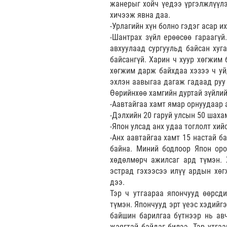
жанерыг хойч үедээ үргэлжлүүлэ
хичээж явна даа.
-Урлагийн хүн болно гэдэг асар 
-Шантрах зүйл ерөөсөө гараагүй
авхуулаад сургуульд байсан хуг
байсангүй. Харин ч хуур хөгжим 
хөгжим дарж байхдаа хэзээ ч уй
эхлэн аавыгаа дагаж гадаад руу 
Өөрийнхөө хамгийн дуртай зүйлийг
-Аавтайгаа хамт ямар орнуудаар 
-Дэлхийн 20 гаруй улсын 50 шаха
-Япон улсад анх удаа тоглолт хий
-Анх аавтайгаа хамт 15 настай б
байна. Миний бодлоор Япон оро
хөдөлмөрч ажилсаг ард түмэн. 
эстрад гэхээсээ илүү ардын хөг
дээ.
Тэр ч утгаараа япончууд өөрсд
түмэн. Япончууд эрт үеэс хэдийг
байшин барилгаа бүтнээр нь ав
жаягтай байдаг билээ. Тэр утгаа