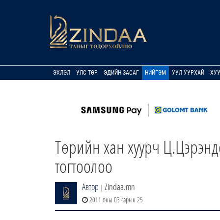
ЭХЛЭЛ
УЛС ТӨР
ЭДИЙН ЗАСАГ
НИЙГЭМ
УУЛ УУРХАЙ
ХУ
Төрийн хан хуурч Ц.Цэрэнд
тогтоолоо
Автор
Zindaa.mn
|
2011 оны 03 сарын 25