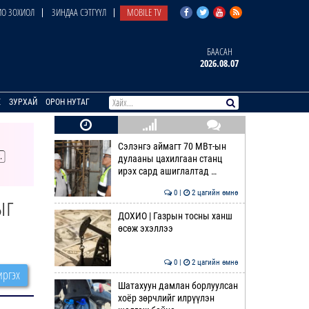
О ЗОХИОЛ
ЗИНДАА СЭТГҮҮЛ
MOBILE TV
БААСАН
2026.08.07
E
ЗУРХАЙ
ОРОН НУТАГ
Сэлэнгэ аймагт 70 МВт-ын
дулааны цахилгаан станц
ирэх сард ашиглалтад …
0 |
2 цагийн өмнө
ыг
ДОХИО | Газрын тосны ханш
өсөж эхэллээ
0 |
2 цагийн өмнө
ргэх
Шатахуун дамлан борлуулсан
хоёр зөрчлийг илрүүлэн