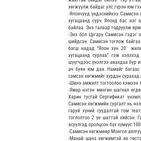
хөгжүүлж байдаг улс гүрэн юм гэ
-Япончууд үндэснийхээ Самисэн 
хугацаанд сурч Японд бас нэг 
байлаа. Энэ талаар тодруулж яри
-Энэ бол Цугарү Самисэн гэдэг 
шийдсэн. Самисэн тоглож байгаа 
багш надад “Япон хүн 20 жили
хугацаанд сурлаа” гэж хэлэхэд
шүүгчдээс үнэлгээ авахдаа бүр и
ач буян юм даа. Намайг багаас 
самсэн хөгжмийг хурдан сурахад 
-Шинэ амжилт тогтоолоо хэмээн 
-Ямар нэгэн мөнгөн шагнал өгдө
Харин тусгай Сертификат үнэмлэ
Самисэн хөгжмийн сургалт нь нэл
гаруй хүний суудалтай том теат
тоглолтоо 2 үе шаттай хийсэн. 
асуулгад оролцсон бүх хүмүүс 10
-Самисэн хөгжмөөр Монгол аялгуу
-Манай шанз хөгжимтэй их төстэ