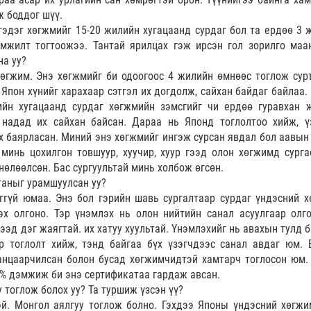
ж боддог шүү.
гэдэг хөгжмийг 15-20 жилийн хугацаанд сурдаг бол та ердөө 3 
амжилт тогтоожээ. Тантай ярилцах гэж ирсэн гол зорилго маа
на уу?
хөгжим. Энэ хөгжмийг би одоогоос 4 жилийн өмнөөс тоглож сур
Япон хүнийг харахаар сэтгэл их догдолж, сайхан байдаг байлаа.
йн хугацаанд сурдаг хөгжмийн зэмсгийг чи ердөө гуравхан 
 надад их сайхан байсан. Дараа нь Японд тоглолтоо хийж, ү
х баярласан. Миний энэ хөгжмийг ингэж сурсан явдал бол аавын
минь цохилгон товшуур, хуучир, хуур гээд олон хөгжимд сурга
нөлөөлсөн. Бас сургуультай минь холбож өгсөн.
таныг урамшуулсан уу?
ггүй юмаа. Энэ бол гэрийн шавь сургалтаар сурдаг үндэсний х
х олгоно. Тэр үнэмлэх нь олон нийтийн санал асуулгаар олго
ээд дэг жаягтай. их хатуу хуультай. Үнэмлэхийг нь авахын тулд 
р тоглолт хийж, тэнд байгаа бүх үзэгчдээс санал авдаг юм. 
Ганцаарчилсан болон бусад хөгжимчидтэй хамтарч тоглосон юм.
0% дэмжиж би энэ сертификатаа гардаж авсан.
 тоглож болох уу? Та туршиж үзсэн үү?
й. Монгол аялгуу тоглож болно. Гэхдээ Японы үндэсний хөгжи