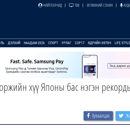
НИЙТЛЭЛЧИД
ТВ8
ӨГЛӨӨНИЙ СОНИН
АУДИ
УЛЬ
ДЭЛХИЙ
НААДАМ-2026
СПОРТ
УРЛАГ
COP17
ӨДРИЙН ХӨТӨЧ
LIFE STYL
оржийн хүү Японы бас нэгэн рекорд
Хуваалцах
Жи