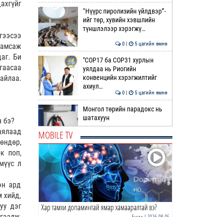
ахгүйг
“Нүүрс пиролизийн үйлдвэр”-
ийг төр, хувийн хэвшлийн
түншлэлээр хэрэгжү…
гээсээ
0 |
5 цагийн өмнө
 амсаж
аг. Би
"COP17 ба COP31 хурлын
гаасаа
уялдаа нь Риогийн
конвенцийн хэрэгжилтийг
айлаа.
ахиул…
0 |
5 цагийн өмнө
Монгол төрийн парадокс нь
шатахуун
н бэ?
аялаад
MOBILE TV
өндөр,
0 |
6 цагийн өмнө
к поп,
Б.Пүрэвдагва: Найман
мүүс л
салбарын 103 үйлчилгээний
бүртгэлийг цуцаллаа
эн ард
0 |
6 цагийн өмнө
 хийд,
уу дэг
Хар тамхи допаминтай ямар хамааралтай вэ?
Гэр бүлийн хүчирхийллийн 69
дуудлага бүртгэгдэж, 86
гаалж,
Бусад
| 2026-08-05