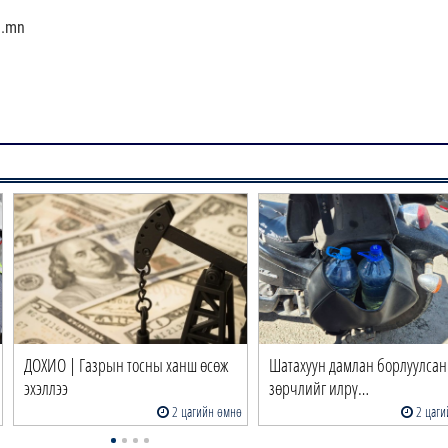
a.mn
ДОХИО | Газрын тосны ханш өсөж
Шатахуун дамлан борлуулсан
эхэллээ
зөрчлийг илрү…
2 цагийн өмнө
2 цаги