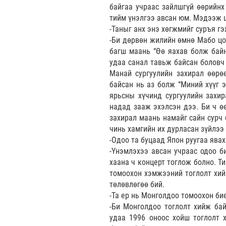
байгаа учраас зайлшгүй өөрийнх
тийм үнэлгээ авсан юм. Мэдээж ш
-Таныг анх энэ хөгжмийг суръя г
-Би дөрвөн жилийн өмнө Мабо цо
багш маань “Өө яахав болж байн
удаа санал тавьж байсан боловч 
Манай сургуулийн захирал өөрөө
байсан нь аз болж “Миний хүүг э
ярьсны хүчинд сургуулийн захи
надад зааж эхэлсэн дээ. Би ч өө
захирал маань намайг сайн сурч 
чинь хамгийн их дурласан зүйлээ 
-Одоо та буцаад Япон руугаа явах
-Үнэмлэхээ авсан учраас одоо б
хаана ч концерт тоглож болно. Т
томоохон хэмжээний тоглолт хийн
төлөвлөгөө бий.
-Та ер нь Монголдоо томоохон бие
-Би Монголдоо тоглолт хийж бай
удаа 1996 оноос хойш тоглолт 