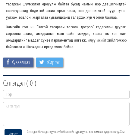
тасарсан шүүмжлэл өрнүүлж байгаа бусад намын нэр дэвшигчидтэй
харьцуулахад бодитой ажил ярьж яваа, нэр дэвшигчтэй нүүр тулан
уулзаж зовлон, жаргалаа хуваалцсанд талархах хүн ч олон байлаа.
Хамгийн гол нь “Олгой хагаравч тогоон дотроо” гэдэгчлэн дүүрэг,
хорооны ажил, амьдралыг маш сайн мэддэг, хаана нь хэн яаж
амьдардгийг мэддэг хүнээ парламентад илгээж, илүү ихийг хийлгэмээр
байгаагаа ч Шархадны иргэд хэлж байна.
Хуваалцах
Жиргэх
Сэтгэгдэл (
0
)
Сэтгэгдэл бичихдээ хууль зүйн болон ёс суртахууны хэм хэмжээг хүндэтгэнэ үү. Хэм
Илгээх