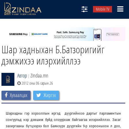
Mobile TV
НИЙТЛЭЛЧИД
ТВ8
Шар хадныхан Б.Батзоригийг
ӨГЛӨӨНИЙ СОНИН
АУДИО ЗОХИОЛ
дэмжихээ илэрхийллээ
ЗИНДАА СЭТГҮҮЛ
Автор
Zindaa.mn
|
2012 оны 06 сарын 26
Хуваалцах
Жиргэх
Шархадны гэр хорооллын иргэд дүүргийнхээ даргыг парламентын
сонгуульд нэр дэвшиж буйд олзуурхаж байгаагаа илэрхийллээ. Засаг
захиргааны бүтцээрээ бол Баянзүрх дүүргийн 9-р хорооныхон л доо,