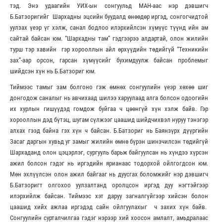
тэд. Энэ удаагийн УИХ-ын сонгуульд МАН-аас нэр дэвшигч
Б.Батзоригийг Шархадны эцсийн буудалд өнөөдөр иргэд, сонгогчидтой
уулзах үеэр үг хэлж, санал бодлоо илэрхийлсэн хүмүүс түүнд ийн ам
сайтай байсан юм. “Шархадны там” гэдгээрээ алдартай, олон жилийн
турш тэр хавийн гэр хорооллын айл өрхүүдийн төдийгүй “Техникийн
зах”-аар орсон, гарсан хүмүүсийг бухимдуулж байсан проблемыг
шийдсэн хүн нь Б.Батзориг юм.
Тиймээс тамыг зам болгоно гэж өмнөх сонгуулийн үеэр хөхөө шиг
донгодож саналыг нь авчихаад шилээ харуулаад алга болсон одоогийн
их хурлын гишүүдэд гомдож буйгаа ч цөөнгүй хүн хэлж байв. Гэр
хорооллын дэд бүтэц, шугам сүлжээг цаашид шийдчихвэл нуруу тэнэгэр
алхах гээд байна гэх хүн ч байсан. Б.Батзориг нь Баянзүрх дүүргийн
Засаг даргын хувьд уг замыг жилийн өмнө бүрэн шинэчилсэн төдийгүй
Шархаданд олон цэцэрлэг, сургууль барьж байгуулсан нь хүндээ хүрсэн
ажил болсон гэдэг нь иргэдийн ярианаас тодорхой ойлгогдсон юм.
Мөн эхлүүлсэн олон ажил байгааг нь дуусгах боломжийг нэр дэвшигч
Б.Батзоригт олгохоо уулзалтанд оролцсон иргэд дуу нэгтэйгээр
илэрхийлж байсан. Тиймээс хэт даруу загналгүйгээр хийсэн болон
цаашид хийх ажлаа иргэдэд сайн ойлгуулахыг ч захих хүн байв.
Сонгуулийн сурталчилгаа гэдэг нэрээр хий хоосон амлалт, амьдралаас