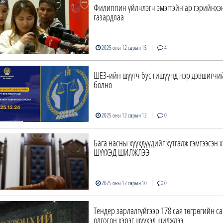
Филиппин үйлчлэгч эмэгтэйн ар гэрийнхэ
газардлаа
|
2025 оны 12 сарын 15
4
ШЕЗ-ийн шүүгч бус гишүүнд нэр дэвшигчи
болно
|
2025 оны 12 сарын 12
0
Бага насны хүүхдүүдийг хутгалж гэмтээсэн х
ШҮҮХЭД ШИЛЖЛЭЭ
|
2025 оны 12 сарын 10
0
Тендер зарлалгүйгээр 178 сая төгрөгийн с
олгосон хэрэг шүүхэд шилжлээ