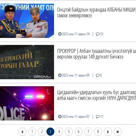
Онцгой байдлын хурандаа АЛБАНЫ МАШИ
тамхи зөөвөрлөжээ
|
2025 оны 11 сарын 14
33
ПРОКУРОР | Албан тушаалтны үнэслэлгүй ш
өөрчлөх оруулах 149 дүгнэлт бичжээ
|
2025 оны 11 сарын 09
0
Цагдаагийн удирдлагын хууль бус даалгавр
алба хаагч гэмтсэн хэргийг НУУН ДАРАГДУ
|
2025 оны 11 сарын 07
17
1
2
3
4
5
6
7
8