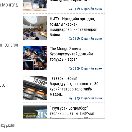
н Монголд
0 |
12 цагийн өмнө
НИТХ | Иргэдийн өргөдөл,
гомдлыг хэрхэн
шийдвэрлэснийг хэлэлцэж
байна
0 |
12 цагийн өмнө
йн сонсгол
The MongolZ шинэ
бүрэлдэхүүнтэй дэлхийн
топуудын эсрэг
0 |
13 цагийн өмнө
Татварын өрийг
эрэг
барагдуулахдаа орлогын 30
хувийг татвар төлөгчийн
мэдэл…
0 |
13 цагийн өмнө
“Туул усан цогцолбор”
төслийн I шатны ТЭЗҮ-ийг
боловсруулах ажил 90 ху…
анхүүжилт
0 |
13 цагийн өмнө