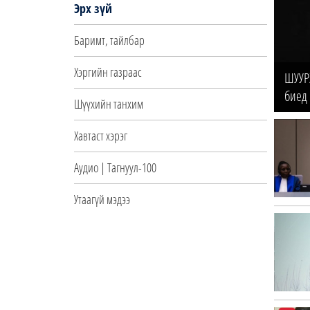
Эрх зүй
Баримт, тайлбар
Хэргийн газраас
ШУУР
биед
Шүүхийн танхим
Хавтаст хэрэг
Аудио | Тагнуул-100
Утаагүй мэдээ