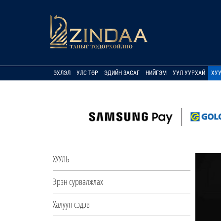
ЭХЛЭЛ
УЛС ТӨР
ЭДИЙН ЗАСАГ
НИЙГЭМ
УУЛ УУРХАЙ
ХУ
ХУУЛЬ
Эрэн сурвалжлах
Халуун сэдэв