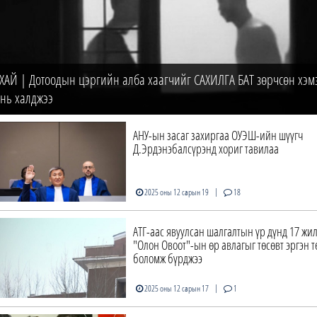
ХАЙ | Дотоодын цэргийн алба хаагчийг САХИЛГА БАТ зөрчсөн хэм
 нь халджээ
АНУ-ын засаг захиргаа ОУЭШ-ийн шүүгч
Д.Эрдэнэбалсүрэнд хориг тавилаа
|
2025 оны 12 сарын 19
18
АТГ-аас явуулсан шалгалтын үр дүнд 17 жи
"Олон Овоот"-ын өр авлагыг төсөвт эргэн т
боломж бүрджээ
|
2025 оны 12 сарын 17
1