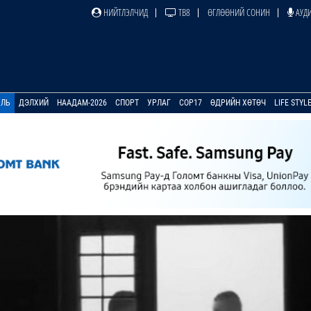
НИЙТЛЭЛЧИД
ТВ8
ӨГЛӨӨНИЙ СОНИН
АУДИ
УЛЬ
ДЭЛХИЙ
НААДАМ-2026
СПОРТ
УРЛАГ
COP17
ӨДРИЙН ХӨТӨЧ
LIFE STYL