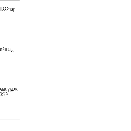
НААР хар
НИТХ дахь МАН-ын бүлэг
хуралдлаа
0 |
17 цагийн өмнө
Нэгдүгээр хорооллын арын
замыг наймдугаар сарын 6-
ийтгэлд
ны 23:00 цагаас түр …
0 |
17 цагийн өмнө
“Явуулын оффис” өнөөдөр
“Нарантуул” ОУХТ-д
ажиллана
аас үүдэж,
0 |
18 цагийн өмнө
УЛЖЭЭ
НИТХ дахь АН-ын бүлэг
хуралджээ
0 |
18 цагийн өмнө
Өнөөдөр гурван дүүрэгт