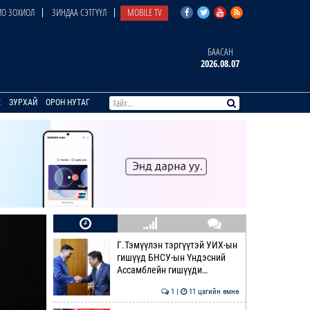
О ЗОХИОЛ
ЗИНДАА СЭТГҮҮЛ
MOBILE TV
БААСАН
2026.08.07
E
ЗУРХАЙ
ОРОН НУТАГ
Г.Тэмүүлэн тэргүүтэй УИХ-ын
гишүүд БНСУ-ын Үндэсний
Ассамблейн гишүүди…
1 |
11 цагийн өмнө