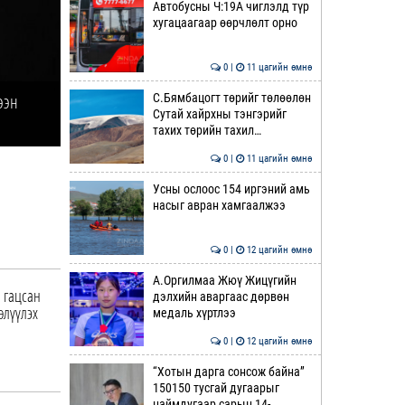
Автобусны Ч:19А чиглэлд түр
хугацаагаар өөрчлөлт орно
0 |
11 цагийн өмнө
ээн
С.Бямбацогт төрийг төлөөлөн
Сутай хайрхны тэнгэрийг
тахих төрийн тахил…
0 |
11 цагийн өмнө
Усны ослоос 154 иргэний амь
насыг авран хамгаалжээ
0 |
12 цагийн өмнө
А.Оргилмаа Жюү Жицүгийн
л гацсан
дэлхийн аваргаас дөрвөн
өлүүлэх
медаль хүртлээ
0 |
12 цагийн өмнө
“Хотын дарга сонсож байна”
150150 тусгай дугаарыг
наймдугаар сарын 14-…