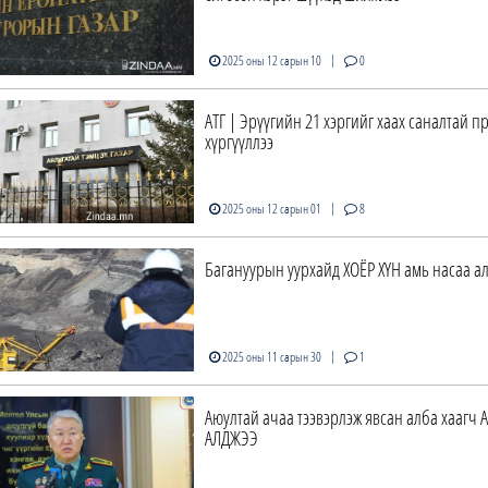
|
2025 оны 12 сарын 10
0
АТГ | Эрүүгийн 21 хэргийг хаах саналтай п
хүргүүллээ
|
2025 оны 12 сарын 01
8
Багануурын уурхайд ХОЁР ХҮН амь насаа а
|
2025 оны 11 сарын 30
1
Аюултай ачаа тээвэрлэж явсан алба хаагч
АЛДЖЭЭ