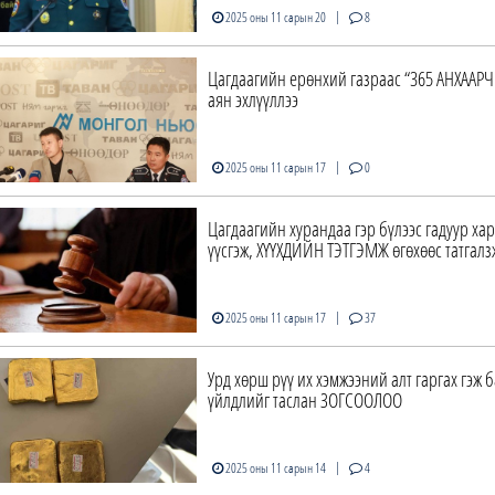
|
2025 оны 11 сарын 20
8
Цагдаагийн ерөнхий газраас “365 АНХААР
аян эхлүүллээ
|
2025 оны 11 сарын 17
0
Цагдаагийн хурандаа гэр бүлээс гадуур ха
үүсгэж, ХҮҮХДИЙН ТЭТГЭМЖ өгөхөөс татгалз
|
2025 оны 11 сарын 17
37
Урд хөрш рүү их хэмжээний алт гаргах гэж 
үйлдлийг таслан ЗОГСООЛОО
|
2025 оны 11 сарын 14
4