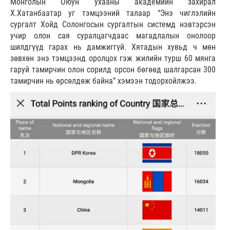
Монголын Оюун ухааны академийн захирал
Х.Хатанбаатар уг тэмцээний талаар “Энэ чиглэлийн
сургалт Хойд Солонгосын сургалтын системд нэвтэрсэн
учир олон сая суралцагчдаас магадлалын онолоор
шилдгүүд гарах нь дамжиггүй. Хятадын хувьд ч мөн
зөвхөн энэ тэмцээнд оролцох гэж жилийн турш 60 мянга
гаруй тамирчин олон сорилд орсон бөгөөд шалгарсан 300
тамирчин нь өрсөлдөж байна” хэмээн тодорхойлжээ.