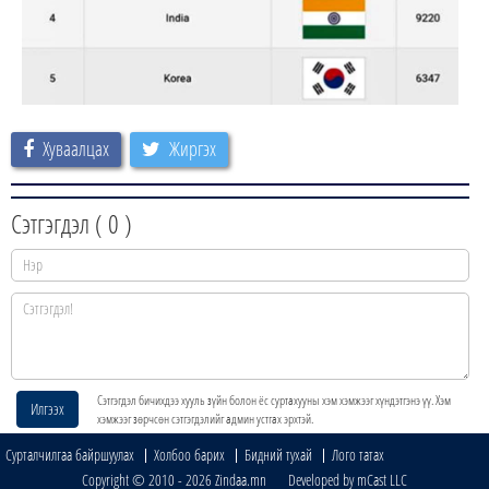
Хуваалцах
Жиргэх
Сэтгэгдэл (
0
)
Сэтгэгдэл бичихдээ хууль зүйн болон ёс суртахууны хэм хэмжээг хүндэтгэнэ үү. Хэм
Илгээх
хэмжээг зөрчсөн сэтгэгдэлийг админ устгах эрхтэй.
Сурталчилгаа байршуулах
Холбоо барих
Бидний тухай
Лого татах
Copyright © 2010 - 2026 Zindaa.mn Developed by mCast LLC