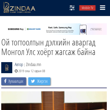
Mobile TV
НИЙТЛЭЛЧИД
ТВ8
Ой тогтоолтын дэлхийн аваргад
ӨГЛӨӨНИЙ СОНИН
АУДИО ЗОХИОЛ
Монгол Улс хоёрт жагсаж байна
ЗИНДАА СЭТГҮҮЛ
Автор
Zindaa.mn
|
2019 оны 12 сарын 08
Хуваалцах
Жиргэх