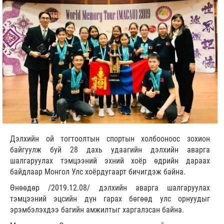
Дэлхийн ой тогтоолтын спортын холбооноос зохион
байгуулж буй 28 дахь удаагийн дэлхийн аварга
шалгаруулах тэмцээний эхний хоёр өдрийн дараах
байдлаар Монгол Улс хоёрдугаарт бичигдэж байна.
Өнөөдөр /2019.12.08/ дэлхийн аварга шалгаруулах
тэмцээний эцсийн дүн гарах бөгөөд улс орнуудыг
эрэмбэлэхдээ багийн амжилтыг харгалзсан байна.