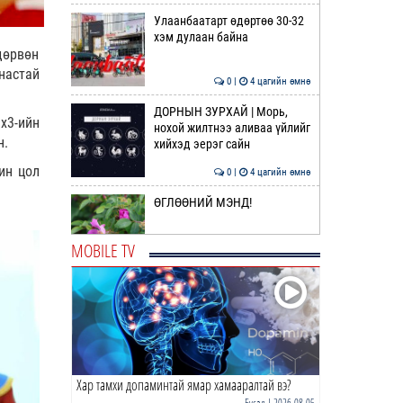
Улаанбаатарт өдөртөө 30-32
хэм дулаан байна
дөрвөн
настай
0 |
4 цагийн өмнө
ДОРНЫН ЗУРХАЙ | Морь,
х3-ийн
нохой жилтнээ аливаа үйлийг
н.
хийхэд эерэг сайн
ин цол
0 |
4 цагийн өмнө
ӨГЛӨӨНИЙ МЭНД!
MOBILE TV
0 |
5 цагийн өмнө
Барселона | Солилцоо
наймаа дагасан том
өөрчлөлт
0 |
20 цагийн өмнө
Хар тамхи допаминтай ямар хамааралтай вэ?
Сэлэнгэ аймагт 70 МВт-ын
дулааны цахилгаан станц
Бусад
| 2026-08-05