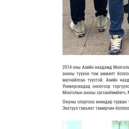
2014 оны Азийн наадамд Монголы
анхны түүхэн том амжилт болсон
магнайлсан түүхтэй. Азийн наа
Универсиадад оноогоор тэргүүл
Монголын анхны сагсанбөмбөгч, 
Оюуны спортоос өнөөдөр гурван 
Энхтуул гавъяат тамирчин боллоо