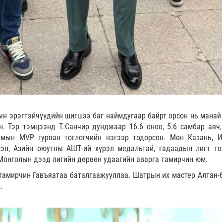
н эрэгтэйчүүдийн шигшээ баг наймдугаар байрт орсон нь манай
. Тэр тэмцээнд Т.Санчир дунджаар 16.6 оноо, 5.6 самбар авч,
дмын MVP гурван тоглогчийн нэгээр тодорсон. Мөн Казань, 
сэн, Азийн оюутны АШТ-ий хүрэл медальтай, гадаадын лигт то
Монголын дээд лигийн дөрвөн удаагийн аварга тамирчин юм.
тамирчин Гавъяатаа баталгаажууллаа. Шатрын их мастер Алтан-
.