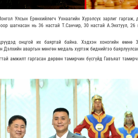
нгол Улсын Ерөнхийлөгч Ухнаагийн Хүрэлсүх зарлиг гаргаж, 
оор шагнасан нь 36 настай Т.Санчир, 30 настай А.Энхтуул, 26 
рүүдэд онцгой их баяртай байна. Хэдхэн хоногийн өмнө 3
н Дэлхийн аваргын мөнгөн медаль хүртэж биднийгээ баярлуулса
гтай амжилт гаргасан дөрвөн тамирчин бүсгүйд Гавъяат тамирч