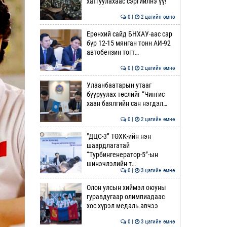
хатгуулахаас сэргийлнэ үү!
0 |
2 цагийн өмнө
Ерөнхий сайд БНХАУ-аас сар
бүр 12-15 мянган тонн АИ-92
автобензин тогт…
0 |
2 цагийн өмнө
Улаанбаатарын утааг
бууруулах төслийг “Чингис
хаан баялгийн сан нэгдэл…
0 |
2 цагийн өмнө
"ДЦС-3” ТӨХК-ийн нэн
шаардлагатай
“Турбингенератор-5”-ын
шинэчлэлийн т…
0 |
3 цагийн өмнө
Олон улсын хиймэл оюуны
гуравдугаар олимпиадаас
хос хүрэл медаль авчээ
0 |
3 цагийн өмнө