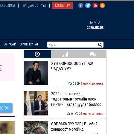
О ЗОХИОЛ
ЗИНДАА СЭТГҮҮЛ
MOBILE TV
БЯМБА
2026.08.08
E
ЗУРХАЙ
ОРОН НУТАГ
ХҮН ӨӨРӨӨСӨӨ ЗУГТАЖ
ЧАДАХ УУ?
0 |
5 минутын өмнө
2026 оны төсвийн
тодотголын төслийн олон
нийтийн хэлэлцүүлэг боллоо
ргэх
0 |
26 минутын өмнө
СЭРЭМЖЛҮҮЛЭГ | Бамбай
хоншоорт могойнд