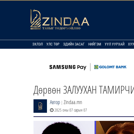
ЭХЛЭЛ
УЛС ТӨР
ЭДИЙН ЗАСАГ
НИЙГЭМ
УУЛ УУРХАЙ
ХУ
Дөрвөн ЗАЛУУХАН ТАМИРЧИН
Автор
Zindaa.mn
|
2025 оны 07 сарын 07