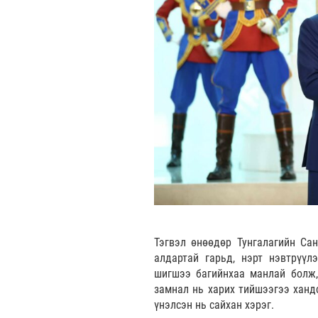
Тэгвэл өнөөдөр Тунгалагийн Са
алдартай гарьд, нэрт нэвтрүүл
шигшээ багийнхаа манлай болж,
замнал нь харих тийшээгээ ханд
үнэлсэн нь сайхан хэрэг.