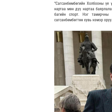
“Сагсанбөмбөгийн Холбооны үе ү
нартаа мөн дүү нартаа баярлал
багийн спорт. Нэг тамирчны
сагсанбөмбөгтөө хувь нэмэр оруу