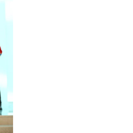
Хилчин байлдагч галын
аюулаас нэг өрх айлыг
урьдчилан сэргийлж,
аварчэ…
0 |
2026-08-07
Буянт суманд алга болсон 10
настай охиныг эрэн хайх
ажиллагаа үргэлжил…
0 |
2026-08-07
ОБЕГ | Бүх сумд цас,
шуурганы үед зам нээх
зориулалтын техниктэй
болсо…
0 |
2026-08-07
Өнөөдөр гурван дүүрэгт
ЦАХИЛГААН ХЯЗГААРЛАНА
0 |
2026-08-07
Идэр, Тэс, Эг, Үүр голын
хөндийгөөр дуу цахилгаантай
аадар бороо орно