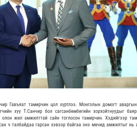
нчир Гавъяат тамирчин цол хүртлээ. Монголын домогт аваргын
эгчийн хүү Т.Санчир бол сагсанбөмбөгийн хорхойтнуудыг баяр
 олон жил амжилттай сайн тоглосон тамирчин. Хэдийгээр та
сан ч талбайдаа гарсан хэвээр байгаа энэ мөчид амжилтыг нь