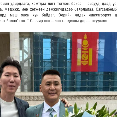
еийн удирдлага, хамтдаа лигт тоглож байсан найзууд, дээд үе
аа. Мэдээж, мөн хөгжөөн дэмжигчдэдээ баярлалаа. Сагсанбөмб
 ард маш олон хүн байдаг. Өөрийн чадах чинээгээрээ ц
лах болно” гэж Т.Санчир шагналаа гардсаны дараа өгүүллээ.