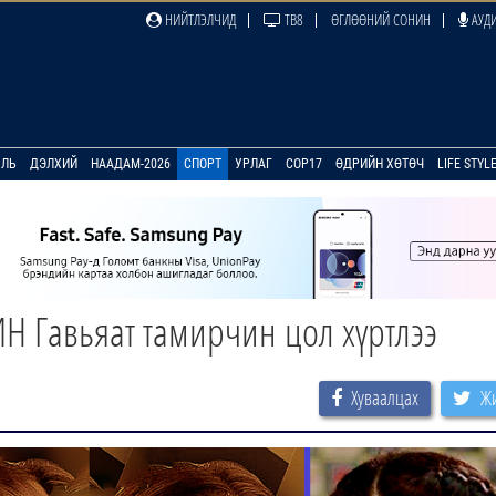
НИЙТЛЭЛЧИД
ТВ8
ӨГЛӨӨНИЙ СОНИН
АУДИ
УЛЬ
ДЭЛХИЙ
НААДАМ-2026
СПОРТ
УРЛАГ
COP17
ӨДРИЙН ХӨТӨЧ
LIFE STYL
 Гавьяат тамирчин цол хүртлээ
Хуваалцах
Жи