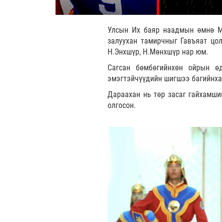
Улсын Их баяр наадмын өмнө Мо
залуухан тамирчныг Гавъяат цол
Н.Энхшүр, Н.Мөнхшүр нар юм.
Сагсан бөмбөгийнхөн ойрын өд
эмэгтэйчүүдийн шигшээ багийнха
Дараахан нь төр засаг гайхамши
олгосон.