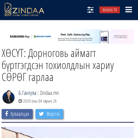
Mobile TV
НИЙТЛЭЛЧИД
ТВ8
ХӨСҮТ: Дорноговь аймагт
ӨГЛӨӨНИЙ СОНИН
АУДИО ЗОХИОЛ
бүртгэгдсэн тохиолдлын хариу
ЗИНДАА СЭТГҮҮЛ
СӨРӨГ гарлаа
Б.Гантуяа
Zindaa.mn
|
2020 оны 04 сарын 26
Хуваалцах
Жиргэх