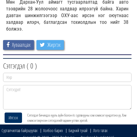
Мөн Дархан-Уул аймагт тусгаарлалтад байга авто
тээврийн 28 жолоочоос халдвар илрээгүй байна. Харин
давтан шинжилгээгээр ОХУ-аас ирсэн нэг оюутнаас
халдвар илэрч, батлагдсан тохиолдлын тоо нийт 38
болжээ.
Хуваалцах
Жиргэх
Сэтгэгдэл (
0
)
Сэтгэгдэл бичихдээ хууль зүйн болон ёс суртахууны хэм хэмжээг хүндэтгэнэ үү. Хэм
Илгээх
хэмжээг зөрчсөн сэтгэгдэлийг админ устгах эрхтэй.
Сурталчилгаа байршуулах
Холбоо барих
Бидний тухай
Лого татах