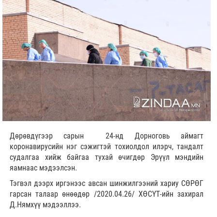
Дөрөвдүгээр сарын 24-нд Дорноговь аймагт
коронавирусийн нэг сэжигтэй тохиолдол илэрч, тандалт
судалгаа хийж байгаа тухай өчигдөр Эрүүл мэндийн
яамнаас мэдээлсэн.
Тэгвэл дээрх иргэнээс авсан шинжилгээний хариу СӨРӨГ
гарсан талаар өнөөдөр /2020.04.26/ ХӨСҮТ-ийн захирал
Д.Нямхүү мэдээллээ.