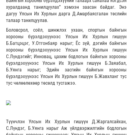
Байнгын хорооны бүрэлдэхүүний талаарх саналаа нэгдсэн
хуралдаанд танилцуулах” хэмээн заасан байдаг. Энэ
дагуу Улсын Их Хурлын дарга Д.Амарбаясгалан төслийн
талаар танилцуулав.
Боловсрол, соёл, шинжлэх ухаан, спортын байнгын
хорооны бүрэлдэхүүнээс Улсын Их Хурлын гишүүн
Б.Батцэцэг, У.Отгонбаяр нарыг; Ёс зүй, дэгийн байнгын
хорооны бүрэлдэхүүнээс Улсын Их Хурлын гишүүн
С.Лүндэгийг; Инновац, цахим бодлогын байнгын хорооны
бүрэлдэхүүнээс Улсын Их Хурлын гишүүн Б.Заяабал,
Б.Уянга нарыг; Эдийн засгийн байнгын хорооны
бүрэлдэхүүнээс Улсын Их Хурлын гишүүн Б.Жавхланг тус
тус чөлөөлөхөөр төсөлд тусгажээ.
Түүнчлэн Улсын Их Хурлын гишүүн Д.Жаргалсайхан,
С.Лүндэг, Б.Уянга нарыг Аж үйлдвэржилтийн бодлогын
байнгын хорооны гишүүнээр; Улсын Их Хурлын гишүүн