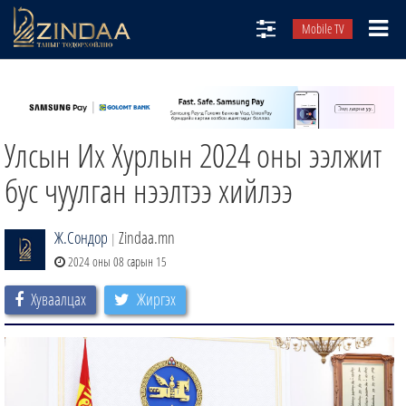
Mobile TV
НИЙТЛЭЛЧИД
ТВ8
Улсын Их Хурлын 2024 оны ээлжит
ӨГЛӨӨНИЙ СОНИН
АУДИО ЗОХИОЛ
бус чуулган нээлтээ хийлээ
ЗИНДАА СЭТГҮҮЛ
Ж.Сондор
Zindaa.mn
|
2024 оны 08 сарын 15
Хуваалцах
Жиргэх