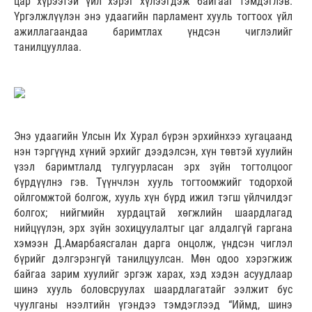
цар хүрээтэй үйл хэрэг хүлээгдэж байгааг тэмдэглэв.
Үргэлжлүүлэн энэ удаагийн парламент хууль тогтоох үйл
ажиллагаандаа баримтлах үндсэн чиглэлийг
танилцууллаа.
Энэ удаагийн Улсын Их Хурал бүрэн эрхийнхээ хугацаанд
нэн тэргүүнд хүний эрхийг дээдэлсэн, хүн төвтэй хуулийн
үзэл баримтлалд тулгуурласан эрх зүйн тогтолцоог
бүрдүүлнэ гэв. Түүнчлэн хууль тогтоомжийг тодорхой
ойлгомжтой болгож, хууль хүн бүрд ижил тэгш үйлчилдэг
болгох; нийгмийн хурдацтай хөгжлийн шаардлагад
нийцүүлэн, эрх зүйн зохицуулалтыг цаг алдалгүй гаргана
хэмээн Д.Амарбаясгалан дарга онцолж, үндсэн чиглэл
бүрийг дэлгэрэнгүй танилцуулсан. Мөн одоо хэрэгжиж
байгаа зарим хуулийг эргэж харах, хэд хэдэн асуудлаар
шинэ хууль боловсруулах шаардлагатайг ээлжит бус
чуулганы нээлтийн үгэндээ тэмдэглээд “Иймд, шинэ