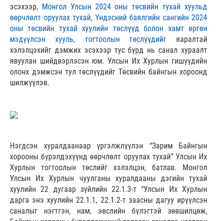
эсэхээр,
Монгол Улсын 2024 оны төсвийн тухай хуульд
өөрчлөлт оруулах тухай, Үндэсний баялгийн сангийн 2024
оны төсвийн тухай хуулийн төслүүд болон хамт өргөн
мэдүүлсэн хууль, тогтоолын төслүүдийг
яаралтай
хэлэлцэхийг дэмжих эсэхээр тус бүрд нь санал хураалт
явуулан шийдвэрлэсэн юм. Улсын Их Хурлын гишүүдийн
олонх дэмжсэн тул төслүүдийг Төсвийн байнгын хороонд
шилжүүлэв.
Нэгдсэн хуралдаанаар үргэлжлүүлэн “Зарим Байнгын
хорооны бүрэлдэхүүнд өөрчлөлт оруулах тухай” Улсын Их
Хурлын тогтоолын төслийг хэлэлцэн, батлав. Монгол
Улсын Их Хурлын чуулганы хуралдааны дэгийн тухай
хуулийн 22 дугаар зүйлийн 22.1.3-т “Улсын Их Хурлын
дарга энэ хуулийн 22.1.1, 22.1.2-т заасны дагуу ирүүлсэн
саналыг нэгтгэн, нам, эвслийн бүлэгтэй зөвшилцөж,