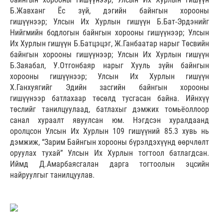
Б.Жавханг Ёс зүй, дэгийн байнгын хорооны
гишүүнээр; Улсын Их Хурлын гишүүн Б.Бат-Эрдэнийг
Нийгмийн бодлогын байнгын хорооны гишүүнээр; Улсын
Их Хурлын гишүүн Б.Батцэцэг, Ж.Ганбаатар нарыг Төсвийн
байнгын хорооны гишүүнээр; Улсын Их Хурлын гишүүн
Б.Заяабал, У.Отгонбаяр нарыг Хууль зүйн байнгын
хорооны гишүүнээр; Улсын Их Хурлын гишүүн
Х.Ганхуягийг Эдийн засгийн байнгын хорооны
гишүүнээр батлахаар төсөлд тусгасан байна. Ийнхүү
төслийг танилцуулаад, батлахыг дэмжих томьёоллоор
санал хураалт явуулсан юм. Нэгдсэн хуралдаанд
оролцсон Улсын Их Хурлын 109 гишүүний 85.3 хувь нь
дэмжиж, “Зарим Байнгын хорооны бүрэлдэхүүнд өөрчлөлт
оруулах тухай” Улсын Их Хурлын тогтоол батлагдсан.
Иймд Д.Амарбаясгалан дарга тогтоолын эцсийн
найруулгыг танилцуулав.