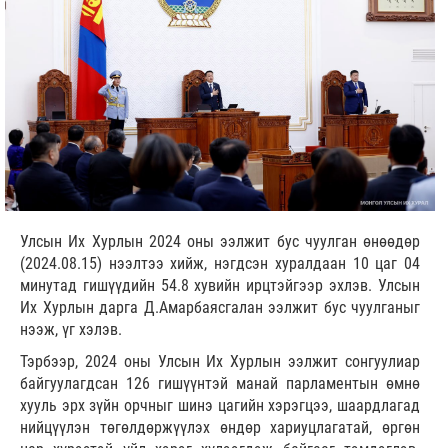
Улсын Их Хурлын 2024 оны ээлжит бус чуулган өнөөдөр
(2024.08.15) нээлтээ хийж, нэгдсэн хуралдаан 10 цаг 04
минутад гишүүдийн 54.8 хувийн ирцтэйгээр эхлэв. Улсын
Их Хурлын дарга Д.Амарбаясгалан ээлжит бус чуулганыг
нээж, үг хэлэв.
Тэрбээр, 2024 оны Улсын Их Хурлын ээлжит сонгуулиар
байгуулагдсан 126 гишүүнтэй манай парламентын өмнө
хууль эрх зүйн орчныг шинэ цагийн хэрэгцээ, шаардлагад
нийцүүлэн төгөлдөржүүлэх өндөр хариуцлагатай, өргөн