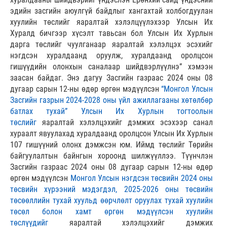
эдийн засгийн аюулгүй байдлыг хангахтай холбогдуулан
хуулийн төслийг яаралтай хэлэлцүүлэхээр Улсын Их
Хуралд бичгээр хүсэлт тавьсан бол Улсын Их Хурлын
дарга төслийг чуулганаар яаралтай хэлэлцэх эсэхийг
нэгдсэн хуралдаанд оруулж, хуралдаанд оролцсон
гишүүдийн олонхын саналаар шийдвэрлүүлнэ” хэмээн
заасан байдаг. Энэ дагуу Засгийн газраас 2024 оны 08
дугаар сарын 12-ны өдөр өргөн мэдүүлсэн
“Монгол Улсын
Засгийн газрын 2024-2028 оны үйл ажиллагааны хөтөлбөр
батлах тухай” Улсын Их Хурлын тогтоолын
төслийг
яаралтай хэлэлцэхийг дэмжих эсэхээр санал
хураалт явуулахад хуралдаанд оролцсон Улсын Их Хурлын
107 гишүүний олонх дэмжсэн юм. Иймд төслийг Төрийн
байгуулалтын байнгын хороонд шилжүүллээ. Түүнчлэн
Засгийн газраас 2024 оны 08 дугаар сарын 12-ны өдөр
өргөн мэдүүлсэн
Монгол Улсын нэгдсэн төсвийн 2024 оны
төсвийн хүрээний мэдэгдэл, 2025-2026 оны төсвийн
төсөөллийн тухай хуульд өөрчлөлт оруулах тухай хуулийн
төсөл болон хамт өргөн мэдүүлсэн хуулийн
төслүүдийг
яаралтай хэлэлцэхийг дэмжих