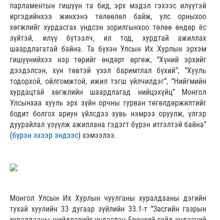
парламентын гишүүн та бид, эрх мэдэл гэхээс илүүтэй
иргэдийнхээ жинхэнэ төлөөлөл байж, улс орныхоо
хөгжлийг хурдасгах үндсэн зорилгынхоо төлөө өндөр ёс
зүйтэй, илүү бүтээлч, ил тод, хурдтай ажиллах
шаардлагатай байна. Та бүхэн Улсын Их Хурлын эрхэм
гишүүнийхээ нэр төрийг өндөрт өргөж, “Хүний эрхийг
дээдэлсэн, хүн төвтэй үзэл баримтлал бүхий”, “Хууль
тодорхой, ойлгомжтой, ижил тэгш үйлчилдэг”, “Нийгмийн
хурдацтай хөгжлийн шаардлагад нийцэхүйц” Монгол
Улсынхаа хууль эрх зүйн орчны гурван төгөлдөржилтийг
бодит болгох ариун үйлсдээ хувь нэмрээ оруулж, үлгэр
дуурайлал үзүүлж ажиллана гэдэгт бүрэн итгэлтэй байна”
(
бүрэн эхээр эндээс
) хэмээлээ.
Монгол Улсын Их Хурлын чуулганы хуралдааны дэгийн
тухай хуулийн 33 дугаар зүйлийн 33.1-т “Засгийн газрын
хуралдааны шийдвэрийг үндэслэн Ерөнхий сайд үндэсний