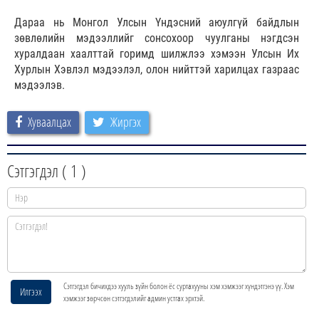
Дараа нь Монгол Улсын Үндэсний аюулгүй байдлын
зөвлөлийн мэдээллийг сонсохоор чуулганы нэгдсэн
хуралдаан хаалттай горимд шилжлээ хэмээн Улсын Их
Хурлын Хэвлэл мэдээлэл, олон нийттэй харилцах газраас
мэдээлэв.
Хуваалцах
Жиргэх
Сэтгэгдэл (
1
)
Сэтгэгдэл бичихдээ хууль зүйн болон ёс суртахууны хэм хэмжээг хүндэтгэнэ үү. Хэм
Илгээх
хэмжээг зөрчсөн сэтгэгдэлийг админ устгах эрхтэй.