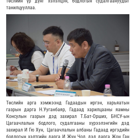
төслийн үр дүнг хэлэлцэн, бодлогын судалгаануудыг
танилцууллаа.
Төслийн арга хэмжээнд Гадаадын иргэн, харьяатын
газрын дарга Н.Ууганбаяр, Гадаад харилцааны яамны
Консулын газрын дэд захирал Т.Бат-Орших, БНСУ-ын
Цагаачлалын бодлого, судалгааны хүрээлэнгийн дэд
захирал И Гю Хун, Цагаачлалын албаны Гадаад иргэдийн
бодлогын хэлтсийн дарга И Жун Чол, дэд дарга Жон Ган