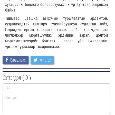
хугацааны бодлого боловсруулах нь үр дүнтэйг онцолсон
байна.
Тиймээс цаашид БНСУ-ын туршлагатай эрдэмтэн,
судлаачидтай хамтарч гүнзгийрүүлсэн судалгаа хийх,
Гадаадын иргэн, харьяатын газрын албан хаагчдыг энэ
чиглэлээр мэргэшүүлж, эрдмийн зэрэг, цолтой
мэргэжилтнүүдийг бэлтгэх зэрэг үйл ажиллагааг
үргэлжлүүлэхээр тохиролцжээ.
Хуваалцах
Жиргэх
Сэтгэгдэл (
0
)