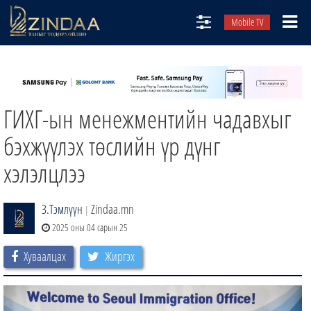
Mobile TV
НИЙТЛЭЛЧИД
ТВ8
ГИХГ-ын менежментийн чадавхыг
ӨГЛӨӨНИЙ СОНИН
АУДИО ЗОХИОЛ
бэхжүүлэх төслийн үр дүнг
ЗИНДАА СЭТГҮҮЛ
хэлэлцлээ
З.Тэмлүүн
Zindaa.mn
|
2025 оны 04 сарын 25
Хуваалцах
Жиргэх