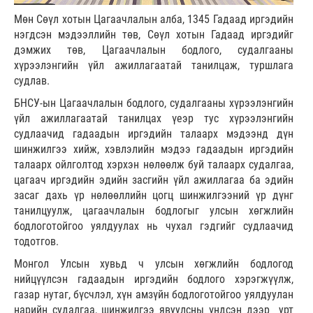
Мөн Сөүл хотын Цагаачлалын алба, 1345 Гадаад иргэдийн
нэгдсэн мэдээллийн төв, Сөүл хотын Гадаад иргэдийг
дэмжих төв, Цагаачлалын бодлого, судалгааны
хүрээлэнгийн үйл ажиллагаатай танилцаж, туршлага
судлав.
БНСУ-ын Цагаачлалын бодлого, судалгааны хүрээлэнгийн
үйл ажиллагаатай танилцах үеэр тус хүрээлэнгийн
судлаачид гадаадын иргэдийн талаарх мэдээнд дүн
шинжилгээ хийж, хэвлэлийн мэдээ гадаадын иргэдийн
талаарх ойлголтод хэрхэн нөлөөлж буй талаарх судалгаа,
цагаач иргэдийн эдийн засгийн үйл ажиллагаа ба эдийн
засаг дахь үр нөлөөллийн цогц шинжилгээний үр дүнг
танилцуулж, цагаачлалын бодлогыг улсын хөгжлийн
бодлоготойгоо уялдуулах нь чухал гэдгийг судлаачид
тодотгов.
Монгол Улсын хувьд ч улсын хөгжлийн бодлогод
нийцүүлсэн гадаадын иргэдийн бодлого хэрэгжүүлж,
газар нутаг, бүсчлэл, хүн амзүйн бодлоготойгоо уялдуулан
нарийн судалгаа, шинжилгээ явуулсны үндсэн дээр урт