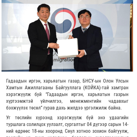
Гадаадын иргэн, харьяатын газар, БНСУ-ын Олон Улсын
Хамтын Ажиллагааны Байгууллага (КОЙКА)-тай хамтран
хэрэгжүүлж буй “Гадаадын иргэн, харьяатын газрын
хүртээмжтэй үйлчилгээ, менежментийн чадавхыг
бэхжүүлэх төсөл” гурав дахь жилдээ үргэлжилж байна.
Уг төслийн хүрээнд хэрэгжүүлж буй энэ удаагийн
туршлага солилцох уулзалт, сургалтыг 04 дүгээр сарын 14-
ний өдрөөс 18-ны хооронд Сөүл хотноо зохион байгуулж,