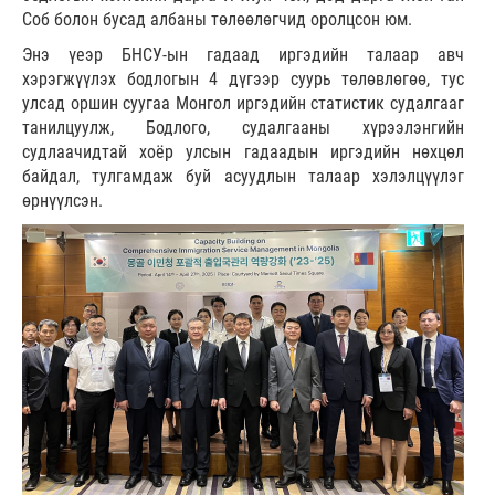
Соб болон бусад албаны төлөөлөгчид оролцсон юм.
Энэ үеэр БНСУ-ын гадаад иргэдийн талаар авч
хэрэгжүүлэх бодлогын 4 дүгээр суурь төлөвлөгөө, тус
улсад оршин суугаа Монгол иргэдийн статистик судалгааг
танилцуулж, Бодлого, судалгааны хүрээлэнгийн
судлаачидтай хоёр улсын гадаадын иргэдийн нөхцөл
байдал, тулгамдаж буй асуудлын талаар хэлэлцүүлэг
өрнүүлсэн.