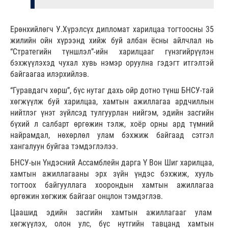
Ерөнхийлөгч У.Хүрэлсүх дипломат харилцаа тогтоосны 35
жилийн ойн хүрээнд хийж буй албан ёсны айлчлал нь
“Стратегийн түншлэл”-ийн харилцааг гүнзгийрүүлэн
бэхжүүлэхэд чухал хувь нэмэр оруулна гэдэгт итгэлтэй
байгаагаа илэрхийлэв.
“Гуравдагч хөрш”, бүс нутаг дахь ойр дотно түнш БНСУ-тай
хөгжүүлж буй харилцаа, хамтын ажиллагаа ардчиллын
нийтлэг үнэт зүйлсэд тулгуурлан нийгэм, эдийн засгийн
бүхий л салбарт өргөжин тэлж, хоёр орны ард түмний
найрамдал, нөхөрлөл улам бэхжиж байгаад сэтгэл
хангалуун буйгаа тэмдэглэлээ.
БНСУ-ын Үндэсний Ассамблейн дарга Ү Вон Шиг харилцаа,
хамтын ажиллагааны эрх зүйн үндэс бэхжиж, хууль
тогтоох байгууллага хоорондын хамтын ажиллагаа
өргөжин хөгжиж байгааг онцлон тэмдэглэв.
Цаашид эдийн засгийн хамтын ажиллагааг улам
хөгжүүлэх, олон улс, бүс нутгийн тавцанд хамтын