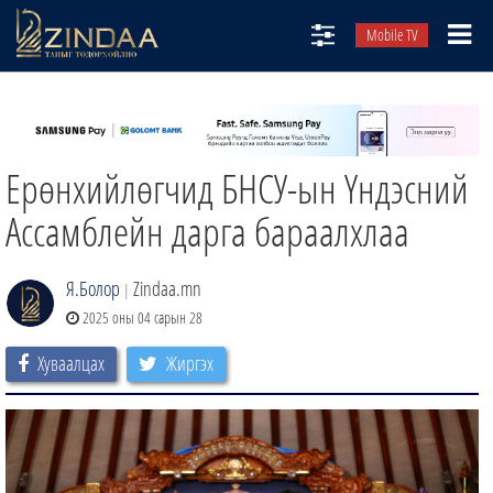
Mobile TV
НИЙТЛЭЛЧИД
ТВ8
Ерөнхийлөгчид БНСУ-ын Үндэсний
ӨГЛӨӨНИЙ СОНИН
АУДИО ЗОХИОЛ
Ассамблейн дарга бараалхлаа
ЗИНДАА СЭТГҮҮЛ
Я.Болор
Zindaa.mn
|
2025 оны 04 сарын 28
Хуваалцах
Жиргэх