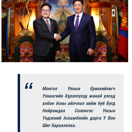
Монгол Улсын Ерөнхийлөгч
Ухнаагийн Хүрэлсүхэд манай улсад
албан ёсны айлчлал хийж буй Бүгд
Найрамдах Солонгос Улсын
Үндэсний Ассамблейн дарга Ү Вон
Шиг бараалхлаа.