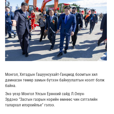
Монгол, Хятадын Гашуунсухайт-Ганцмод боомтын хил
дамнасан төмөр замын бүтээн байнуулалтын нээлт болж
байна.
Энэ үеэр Монгол Улсын Ерөнхий сайд Л.Оюун-
Эрдэнэ "Засгын газрын нэрийн өмнөөс чин сэтгэлийн
талархал илэрхийлье" гэлээ.