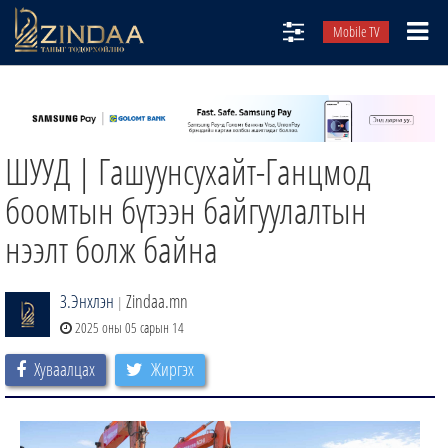
Mobile TV
НИЙТЛЭЛЧИД
ТВ8
ШУУД | Гашуунсухайт-Ганцмод
ӨГЛӨӨНИЙ СОНИН
АУДИО ЗОХИОЛ
боомтын бүтээн байгуулалтын
ЗИНДАА СЭТГҮҮЛ
нээлт болж байна
З.Энхлэн
Zindaa.mn
|
2025 оны 05 сарын 14
Хуваалцах
Жиргэх