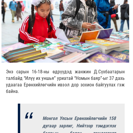
Энэ сарын 16-18-ны өдрүүдэд жанжин Д.Сүхбаатарын
талбайд “Илүү их уншья” уриатай “Номын баяр”-ыг 37 дахь
удаагаа Ерөнхийлөгчийн ивээл дор зохион байгуулах гэж
байна.
Монгол Улсын Ерөнхийлөгчийн 158
дугаар зарлиг, Нийтээр тэмдэглэх