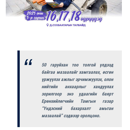
50 гаруйхан тоо толгой үлдээд
байгаа мазаалайг хамгаалах, өсгөн
үржүүлэх ажлыг эрчимжүүлэх, олон
нийтийн анхаарлыг хандуулах
зорилгоор энэ удаагийн баярт
Ерөнхийлөгчийн Тамгын газар
“Үндэсний бахархалт амьтан
мазаалай” сэдвээр оролцоно.