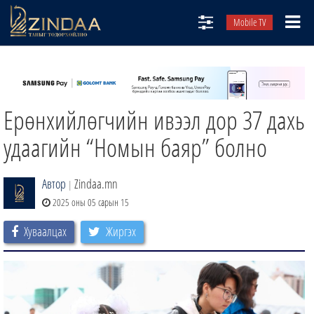
Mobile TV
НИЙТЛЭЛЧИД
ТВ8
Ерөнхийлөгчийн ивээл дор 37 дахь
ӨГЛӨӨНИЙ СОНИН
АУДИО ЗОХИОЛ
удаагийн “Номын баяр” болно
ЗИНДАА СЭТГҮҮЛ
Автор
Zindaa.mn
|
2025 оны 05 сарын 15
Хуваалцах
Жиргэх