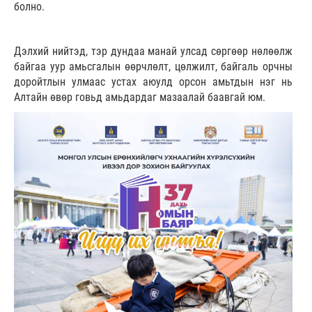
болно.
Дэлхий нийтэд, тэр дундаа манай улсад сөргөөр нөлөөлж
байгаа уур амьсгалын өөрчлөлт, цөлжилт, байгаль орчны
доройтлын улмаас устах аюулд орсон амьтдын нэг нь
Алтайн өвөр говьд амьдардаг мазаалай баавгай юм.