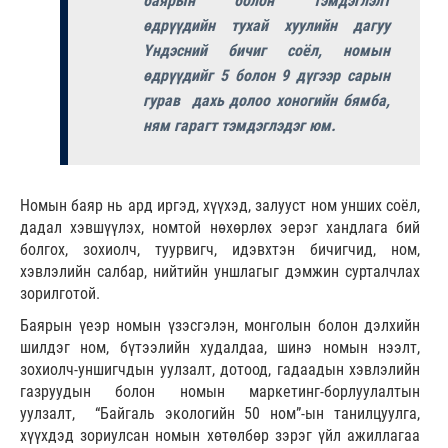
баярын болон тэмдэглэлт
өдрүүдийн тухай хуулийн дагуу
Үндэсний бичиг соёл, номын
өдрүүдийг 5 болон 9 дүгээр сарын
гурав дахь долоо хоногийн бямба,
ням гарагт тэмдэглэдэг юм.
Номын баяр нь ард иргэд, хүүхэд, залууст ном унших соёл,
дадал хэвшүүлэх, номтой нөхөрлөх эерэг хандлага бий
болгох, зохиолч, туурвигч, идэвхтэн бичигчид, ном,
хэвлэлийн салбар, нийтийн уншлагыг дэмжин сурталчлах
зорилготой.
Баярын үеэр номын үзэсгэлэн, монголын болон дэлхийн
шилдэг ном, бүтээлийн худалдаа, шинэ номын нээлт,
зохиолч-уншигчдын уулзалт, дотоод, гадаадын хэвлэлийн
газруудын болон номын маркетинг-борлуулалтын
уулзалт, “Байгаль экологийн 50 ном”-ын танилцуулга,
хүүхдэд зориулсан номын хөтөлбөр зэрэг үйл ажиллагаа