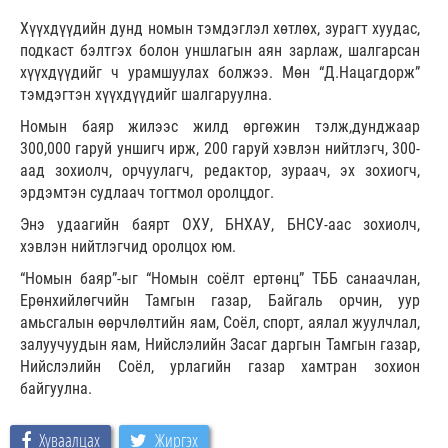
Хүүхдүүдийн дунд номын тэмдэглэл хөтлөх, зурагт хуудас,
подкаст бэлтгэх болон уншлагын аян зарлаж, шалгарсан
хүүхдүүдийг ч урамшуулах болжээ. Мөн “Д.Нацагдорж”
тэмдэгтэн хүүхдүүдийг шалгаруулна.
Номын баяр жилээс жилд өргөжин тэлж,дунджаар
300,000 гаруй уншигч ирж, 200 гаруй хэвлэн нийтлэгч, 300-
аад зохиолч, орчуулагч, редактор, зураач, эх зохиогч,
эрдэмтэн судлаач тогтмол оролцдог.
Энэ удаагийн баярт ОХУ, БНХАУ, БНСУ-аас зохиолч,
хэвлэн нийтлэгчид оролцох юм.
“Номын баяр”-ыг “Номын соёлт ертөнц” ТББ санаачлан,
Ерөнхийлөгчийн Тамгын газар, Байгаль орчин, уур
амьсгалын өөрчлөлтийн яам, Соёл, спорт, аялал жуулчлал,
залуучуудын яам, Нийслэлийн Засаг даргын Тамгын газар,
Нийслэлийн Соёл, урлагийн газар хамтран зохион
байгуулна.
Хуваалцах
Жиргэх