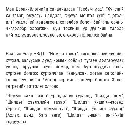
Мөн Ерөнхийлөгчийн санаачилсан “Тэрбум мод”, “Хүнсний
хангамж, аюулгүй байдал”, “Эрүүл монгол хүн”, “Цагаан
алт” үндэсний хөдөлгөөн, хөтөлбөр болон байгаль орчны
чиглэлээр хэрэгжиж буй төслийн үр дүнгийн талаар
нийтэд мэдээлэл, зөвлөгөө, өгөхөөр төлөвлөж байна.
Баярын үеэр НЗДТГ “Номын грант” шагналаа нийслэлийн
хүүхэд, залуусын дунд номын соёлыг түгээн дэлгэрүүлэх
үйлсэд оруулсан хувь нэмэр, ном, бүтээлүүдийг олны
хүртээл болгож сурталчлан таниулсан, хотын хөгжлийн
төлөө туурвисан бүтээл зэргийг шалгуур болгож 3 сая
төгрөгийн тэтгэлэг олгоно.
“Номын сайн нөхөр” уралдааны хүрээнд “Шилдэг ном”,
“Шилдэг хэвлэлийн газар”, “Шилдэг уншигч-насанд
хүрэгч”, “Шилдэг номын сан”, “Шилдэг уншигч хүүхэд”
(Ахлах, дунд, бага анги), “Шилдэг уншигч анги”-ийг
тодруулна.