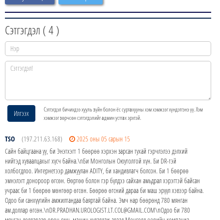
Сэтгэгдэл (
4
)
Сэтгэгдэл бичихдээ хууль зүйн болон ёс суртахууны хэм хэмжээг хүндэтгэнэ үү. Хэм
Илгээх
хэмжээг зөрчсөн сэтгэгдэлийг админ устгах эрхтэй.
TSO
(197.211.63.168)
2025 оны 05 сарын 15
Сайн байцгаана уу, би Энэтхэгт 1 бөөрөө хэрхэн зарсан тухай гэрчлэлээ дэлхий
нийтэд хуваалцахыг хүсч байна.\nБи Монголын Оюутолгой хүн. Би DR-тэй
холбогдлоо. Интернетээр дамжуулан ADITY, би хандивлагч болсон. Би 1 бөөрөө
эмнэлэгт донороор өгсөн. Өөртөө болон гэр бүлдээ сайхан амьдрал хэрэгтэй байсан
учраас би 1 бөөрөө мөнгөөр өгсөн. Бөөрөө өгсний дараа би маш эрүүл хэвээр байна.
Одоо би санхүүгийн амжилтандаа баяртай байна. Эмч нар бөөрөнд 780 мянган
ам.доллар өгсөн.\nDR.PRADHAN.UROLOGIST.LT.COL@GMAIL.COM\nОдоо би 780
мянган доллараар орон сууц, машин худалдаж аваад Монголд өөрийн компаниа