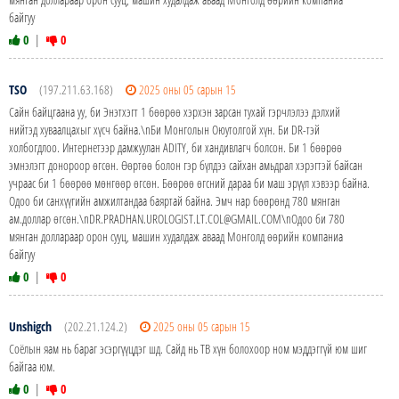
байгуу
0
|
0
TSO
(197.211.63.168)
2025 оны 05 сарын 15
Сайн байцгаана уу, би Энэтхэгт 1 бөөрөө хэрхэн зарсан тухай гэрчлэлээ дэлхий
нийтэд хуваалцахыг хүсч байна.\nБи Монголын Оюутолгой хүн. Би DR-тэй
холбогдлоо. Интернетээр дамжуулан ADITY, би хандивлагч болсон. Би 1 бөөрөө
эмнэлэгт донороор өгсөн. Өөртөө болон гэр бүлдээ сайхан амьдрал хэрэгтэй байсан
учраас би 1 бөөрөө мөнгөөр өгсөн. Бөөрөө өгсний дараа би маш эрүүл хэвээр байна.
Одоо би санхүүгийн амжилтандаа баяртай байна. Эмч нар бөөрөнд 780 мянган
ам.доллар өгсөн.\nDR.PRADHAN.UROLOGIST.LT.COL@GMAIL.COM\nОдоо би 780
мянган доллараар орон сууц, машин худалдаж аваад Монголд өөрийн компаниа
байгуу
0
|
0
Unshigch
(202.21.124.2)
2025 оны 05 сарын 15
Соёлын яам нь бараг эсэргүүцдэг шд. Сайд нь ТВ хүн болохоор ном мэддэггүй юм шиг
байгаа юм.
0
|
0