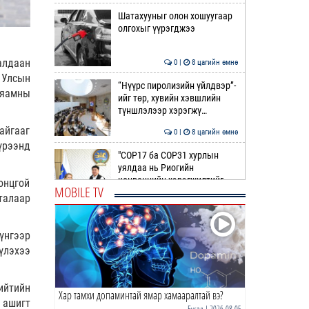
Шатахууныг олон хошуугаар
олгохыг үүрэгджээ
алдаан
0 |
8 цагийн өмнө
 Улсын
“Нүүрс пиролизийн үйлдвэр”-
 яамны
ийг төр, хувийн хэвшлийн
түншлэлээр хэрэгжү…
айгааг
0 |
8 цагийн өмнө
үрээнд
"COP17 ба COP31 хурлын
уялдаа нь Риогийн
конвенцийн хэрэгжилтийг
онцгой
MOBILE TV
ахиул…
талаар
0 |
9 цагийн өмнө
Монгол төрийн парадокс нь
үнгээр
шатахуун
үлэхээ
0 |
9 цагийн өмнө
ийтийн
Хар тамхи допаминтай ямар хамааралтай вэ?
Б.Пүрэвдагва: Найман
 ашигт
салбарын 103 үйлчилгээний
Бусад
| 2026-08-05