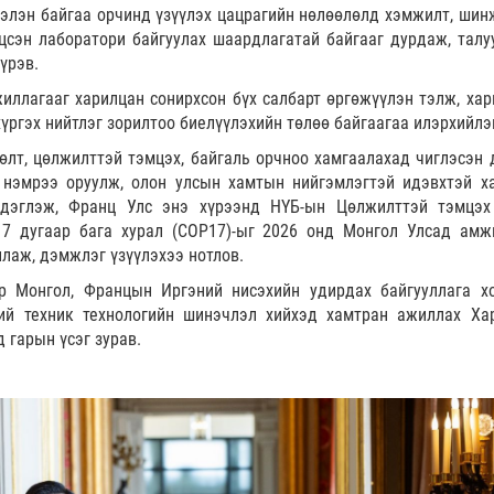
ээлэн байгаа орчинд үзүүлэх цацрагийн нөлөөлөлд хэмжилт, шин
цсэн лаборатори байгуулах шаардлагатай байгааг дурдаж, талу
үрэв.
ллагааг харилцан сонирхсон бүх салбарт өргөжүүлэн тэлж, хар
үргэх нийтлэг зорилтоо биелүүлэхийн төлөө байгаагаа илэрхийлэ
өлт, цөлжилттэй тэмцэх, байгаль орчноо хамгаалахад чиглэсэн 
 нэмрээ оруулж, олон улсын хамтын нийгэмлэгтэй идэвхтэй х
дэглэж, Франц Улс энэ хүрээнд НҮБ-ын Цөлжилттэй тэмцэх
7 дугаар бага хурал (COP17)-ыг 2026 онд Монгол Улсад амж
лаж, дэмжлэг үзүүлэхээ нотлов.
р Монгол, Францын Иргэний нисэхийн удирдах байгууллага х
ий техник технологийн шинэчлэл хийхэд хамтран ажиллах Ха
 гарын үсэг зурав.