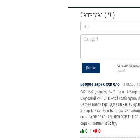
Сэтгэгдэл (
9
)
Сэтгэгдэл бичихдэ
Илгээх
эрхтэй.
Бөөрөө зарах гэж оло
(102.89.7
Сайн байцгаана уу, би Энэтхэгт 1 бөөрө
Оюутолгой хүн. Би DR-тэй холбогдлоо. 
Өөртөө болон гэр бүлдээ сайхан амьдра
хэвээр байна. Одоо би санхүүгийн амжи
өгсөн.\nDR.PRADHAN.UROLOGIST.LT.COL
өөрийн компаниа байгуу
0
|
0