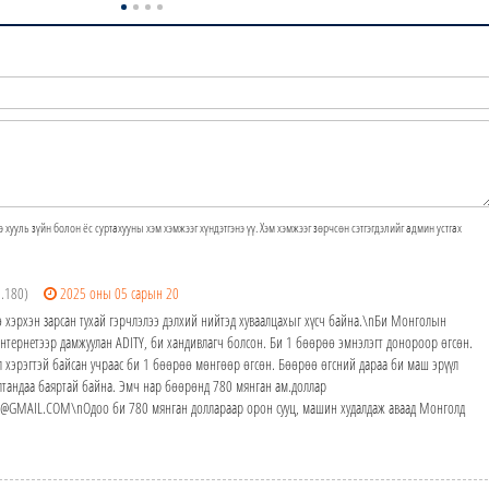
э хууль зүйн болон ёс суртахууны хэм хэмжээг хүндэтгэнэ үү. Хэм хэмжээг зөрчсөн сэтгэгдэлийг админ устгах
6.180)
2025 оны 05 сарын 20
ө хэрхэн зарсан тухай гэрчлэлээ дэлхий нийтэд хуваалцахыг хүсч байна.\nБи Монголын
Интернетээр дамжуулан ADITY, би хандивлагч болсон. Би 1 бөөрөө эмнэлэгт донороор өгсөн.
л хэрэгтэй байсан учраас би 1 бөөрөө мөнгөөр өгсөн. Бөөрөө өгсний дараа би маш эрүүл
лтандаа баяртай байна. Эмч нар бөөрөнд 780 мянган ам.доллар
@GMAIL.COM\nОдоо би 780 мянган доллараар орон сууц, машин худалдаж аваад Монголд