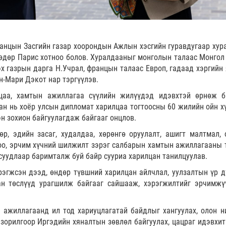
нцын Засгийн газар хоорондын Ажлын хэсгийн гуравдугаар хур
 өдөр Парис хотноо болов. Хуралдааныг монголын талаас Монгол
эх газрын дарга Н.Учрал, францын талаас Европ, гадаад хэргийн
н-Мари Дэкот нар тэргүүлэв.
цаа, хамтын ажиллагаа сүүлийн жилүүдэд идэвхтэй өрнөж б
ан нь хоёр улсын дипломат харилцаа тогтоосны 60 жилийн ойн х
н зохион байгуулагдаж байгааг онцлов.
р, эдийн засаг, худалдаа, хөрөнгө оруулалт, ашигт малтмал, 
оо, эрчим хүчний шилжилт зэрэг салбарын хамтын ажиллагааны 
асуудлаар баримталж буй байр сууриа харилцан танилцуулав.
рэгжсэн дээд, өндөр түвшний харилцан айлчлал, уулзалтын үр д
ан төслүүд урагшилж байгааг сайшааж, хэрэгжилтийг эрчимжү
 ажиллагаанд ил тод хариуцлагатай байдлыг хангуулах, олон н
зорилгоор Иргэдийн хяналтын зөвлөл байгуулах, цацраг идэвхит