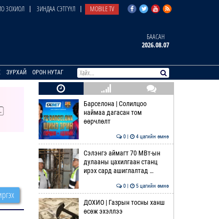
О ЗОХИОЛ
ЗИНДАА СЭТГҮҮЛ
MOBILE TV
БААСАН
2026.08.07
E
ЗУРХАЙ
ОРОН НУТАГ
Барселона | Солилцоо
наймаа дагасан том
өөрчлөлт
0 |
4 цагийн өмнө
Сэлэнгэ аймагт 70 МВт-ын
дулааны цахилгаан станц
ирэх сард ашиглалтад …
0 |
5 цагийн өмнө
ргэх
ДОХИО | Газрын тосны ханш
өсөж эхэллээ