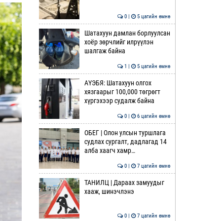
0 |
5 цагийн өмнө
Шатахуун дамлан борлуулсан
хоёр зөрчлийг илрүүлэн
шалгаж байна
1 |
5 цагийн өмнө
АҮЭБЯ: Шатахуун олгох
хязгаарыг 100,000 төгрөгт
хүргэхээр судалж байна
0 |
6 цагийн өмнө
ОБЕГ | Олон улсын туршлага
судлах сургалт, дадлагад 14
алба хаагч хамр…
0 |
7 цагийн өмнө
ТАНИЛЦ | Дараах замуудыг
хааж, шинэчлэнэ
0 |
7 цагийн өмнө