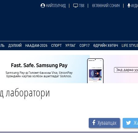
НИЙТЛЭЛЧИД
ТВ8
ӨГЛӨӨНИЙ СОНИН
АУДИ
УЛЬ
ДЭЛХИЙ
НААДАМ-2026
СПОРТ
УРЛАГ
COP17
ӨДРИЙН ХӨТӨЧ
LIFE STYL
эд лаборатори
Хуваалцах
Жи