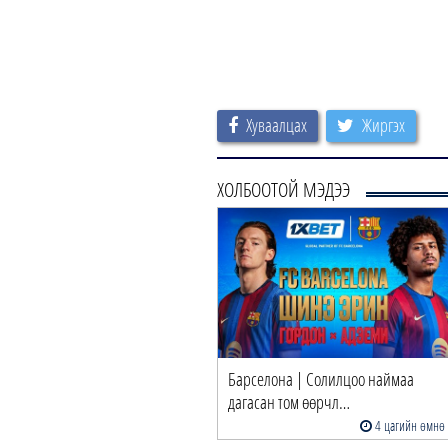
Хуваалцах
Жиргэх
ХОЛБООТОЙ МЭДЭЭ
Барселона | Солилцоо наймаа
дагасан том өөрчл…
4 цагийн өмнө