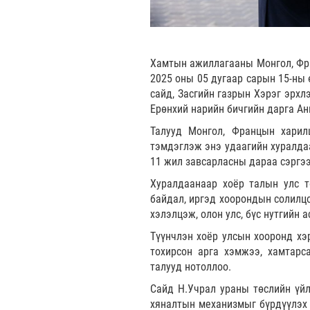
Хамтын ажиллагааны Монгол, Фра
2025 оны 05 дугаар сарын 15-ны
сайд, Засгийн газрын Хэрэг эрхл
Ерөнхий нарийн бичгийн дарга Ан
Талууд Монгол, Францын харил
тэмдэглэж энэ удаагийн хуралда
11 жил завсарласны дараа сэргээ
Хуралдаанаар хоёр талын улс тө
байдал, иргэд хоорондын солилц
хэлэлцэж, олон улс, бүс нутгийн 
Түүнчлэн хоёр улсын хооронд хэ
тохирсон арга хэмжээ, хамтарс
талууд нотоллоо.
Сайд Н.Учрал ураны төслийн үйл
хяналтын механизмыг бүрдүүлэх 