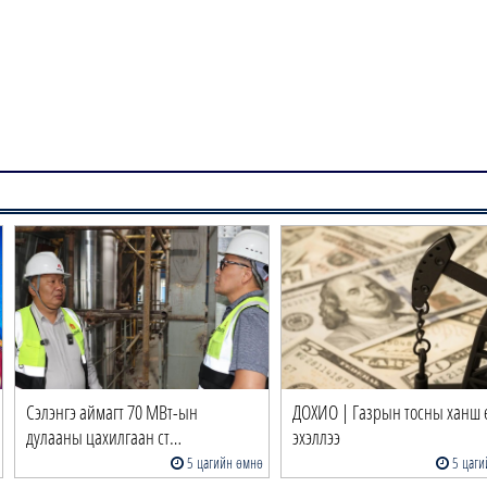
Сэлэнгэ аймагт 70 МВт-ын
ДОХИО | Газрын тосны ханш 
дулааны цахилгаан ст…
эхэллээ
5 цагийн өмнө
5 цаги