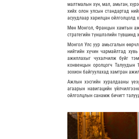
малтмалын хүн, мал, амьтан, хүр
хийх олон улсын стандартад ний
асуудлаар харилцан ойлголцолд х
Мөн Монгол, Францын хамтын ажи
стратегийн түншлэлийн түвшинд х
Монгол Улс уур амьсгалын өөрчл
нийтийн хүчин чармайлтад хувь
ажиллахыг чухалчилж буйг тэм
конвенцын оролцогч Талуудын 1
зохион байгуулахад хамтран ажил
Ажлын хэсгийн хуралдааны үеэ
агаарын навигацийн үйлчилгээн
ойлголцлын санамж бичигт талууд