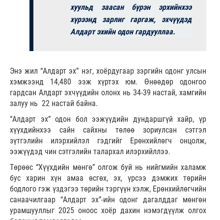
хуульд заасан бүрэн эрхийнхээ
хүрээнд зарлиг гаргаж, эхчүүдэд
Алдарт эхийн одон гардууллаа.
Энэ жил “Алдарт эх” нэг, хоёрдугаар зэргийн одонг улсын
хэмжээнд 14,480 ээж хүртэх юм. Өнөөдөр одонгоо
гардсан Алдарт эхчүүдийн олонх нь 34-39 настай, хамгийн
залуу нь 22 настай байна.
“Алдарт эх” одон бол ээжүүдийн дундаршгүй хайр, үр
хүүхдийнхээ сайн сайхны төлөө зориулсан сэтгэл
зүтгэлийн илэрхийлэл гэдгийг Ерөнхийлөгч онцолж,
ээжүүдэд чин сэтгэлийн талархал илэрхийллээ.
Төрөөс “Хүүхдийн мөнгө” олгож буй нь нийгмийн халамж
бус харин хүн амаа өсгөх, эх, үрсээ дэмжих төрийн
бодлого гэж үздэгээ төрийн тэргүүн хэлж, Ерөнхийлөгчийн
санаачилгаар “Алдарт эх”-ийн одонг дагалддаг мөнгөн
урамшууллыг 2025 оноос хоёр дахин нэмэгдүүлж олгох