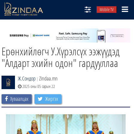
Mobile TV
НИЙТЛЭЛЧИД
ТВ8
Ерөнхийлөгч У.Хүрэлсүх ээжүүдэд
ӨГЛӨӨНИЙ СОНИН
АУДИО ЗОХИОЛ
"Алдарт эхийн одон" гардууллаа
ЗИНДАА СЭТГҮҮЛ
Ж.Сондор
Zindaa.mn
|
2025 оны 05 сарын 22
Хуваалцах
Жиргэх