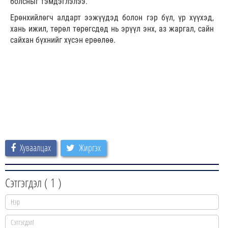
болсныг тэмдэглэлээ.
Ерөнхийлөгч алдарт ээжүүдэд болон гэр бүл, үр хүүхэд,
хань ижил, төрөл төрөгсдөд нь эрүүл энх, аз жаргал, сайн
сайхан бүхнийг хүсэн ерөөлөө.
Хуваалцах
Жиргэх
Сэтгэгдэл (
1
)