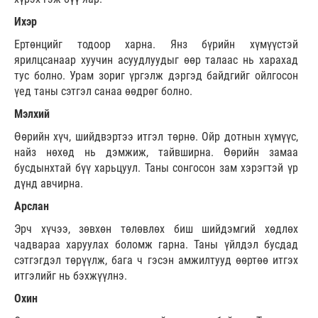
Ихэр
Ертөнцийг тодоор харна. Янз бүрийн хүмүүстэй
ярилцсанаар хуучин асуудлуудыг өөр талаас нь харахад
тус болно. Урам зориг үргэлж дэргэд байдгийг ойлгосон
үед таны сэтгэл санаа өөдрөг болно.
Мэлхий
Өөрийн хүч, шийдвэртээ итгэл төрнө. Ойр дотнын хүмүүс,
найз нөхөд нь дэмжиж, тайвширна. Өөрийн замаа
бусдынхтай бүү харьцуул. Таны сонгосон зам хэрэгтэй үр
дүнд авчирна.
Арслан
Эрч хүчээ, зөвхөн төлөвлөх биш шийдэмгий хөдлөх
чадвараа харуулах боломж гарна. Таны үйлдэл бусдад
сэтгэгдэл төрүүлж, бага ч гэсэн амжилтууд өөртөө итгэх
итгэлийг нь бэхжүүлнэ.
Охин