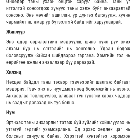
Өнөөдөр таны ухаан онцгой саруул байна. Таны үг
итгэлтэй сонсогдож хүмүүс таны хэлж буйг анхааралтай
сонсоно. Энэ мөчийг ашиглан, үр дүнгээ батжуулж, хүчин
чармайлт нь ямар үр бүтээлтэй байдгийг харуулаарай.
Жинлүүр
Энэ өдөр өөрчлөлтийн мэдрүүлж, шинэ зүйл рүү хийх
алхам бүр нь сэтгэлийг нь хөнгөлнө. Удаан бодож
боловсруулж байсан шийдвэрээ гаргана. Хамгийн гол нь
өөрийгөө ажлын ачааллаар бүү дараарай.
Хилэнц
Нөхцөл байдал таны тэсвэр тэвчээрийг шалгаж байгааг
мэдэрнэ. Гэвч энэ нь нуугдмал нөөц боломжийг нь нээнэ.
Анхаарлаа төвлөрүүлэх, аливааг гүн гүнзгий харах чадвар
нь саадыг давахад нь тус болно.
Нум
Эртнээс таны анхаарлыг татаж буй зүйлийг хойшлуулах нь
утгагүй гэдгийг ухамсарлана. Од эрхэс хөдлөх цаг нь
болсныг сануулж байна. Хэрэгтэй хүнтэйгээ хоромхон