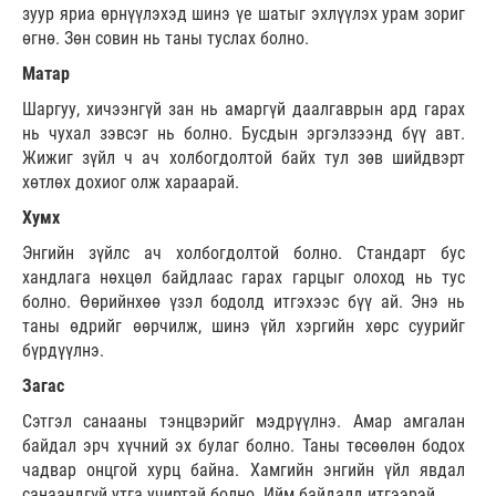
зуур яриа өрнүүлэхэд шинэ үе шатыг эхлүүлэх урам зориг
өгнө. Зөн совин нь таны туслах болно.
Матар
Шаргуу, хичээнгүй зан нь амаргүй даалгаврын ард гарах
нь чухал зэвсэг нь болно. Бусдын эргэлзээнд бүү авт.
Жижиг зүйл ч ач холбогдолтой байх тул зөв шийдвэрт
хөтлөх дохиог олж хараарай.
Хумх
Энгийн зүйлс ач холбогдолтой болно. Стандарт бус
хандлага нөхцөл байдлаас гарах гарцыг олоход нь тус
болно. Өөрийнхөө үзэл бодолд итгэхээс бүү ай. Энэ нь
таны өдрийг өөрчилж, шинэ үйл хэргийн хөрс суурийг
бүрдүүлнэ.
Загас
Сэтгэл санааны тэнцвэрийг мэдрүүлнэ. Амар амгалан
байдал эрч хүчний эх булаг болно. Таны төсөөлөн бодох
чадвар онцгой хурц байна. Хамгийн энгийн үйл явдал
санаандгүй утга учиртай болно. Ийм байдалд итгээрэй.