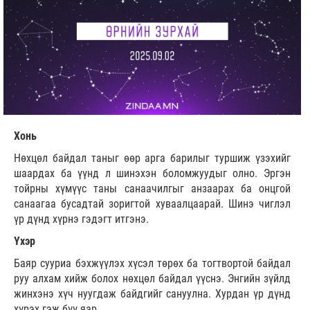
Хонь
Нөхцөл байдал таныг өөр арга барилыг туршиж үзэхийг
шаардах ба үүнд л шинэхэн боломжуудыг олно. Эргэн
тойрны хүмүүс таны санаачилгыг анзаарах ба онцгой
санаагаа бусадтай зоригтой хуваалцаарай. Шинэ чиглэл
үр дүнд хүрнэ гэдэгт итгэнэ.
Үхэр
Баяр сууриа бэхжүүлэх хүсэл төрөх ба тогтвортой байдал
руу алхам хийж болох нөхцөл байдал үүснэ. Энгийн зүйлд
жинхэнэ хүч нуугдаж байдгийг сануулна. Хурдан үр дүнд
хүрэх гэж бүү яар.