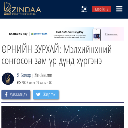
Mobile TV
НИЙТЛЭЛЧИД
ТВ8
ӨРНИЙН ЗУРХАЙ: Мэлхийнхний
ӨГЛӨӨНИЙ СОНИН
АУДИО ЗОХИОЛ
сонгосон зам үр дүнд хүргэнэ
ЗИНДАА СЭТГҮҮЛ
Я.Болор
Zindaa.mn
|
2025 оны 09 сарын 02
Хуваалцах
Жиргэх