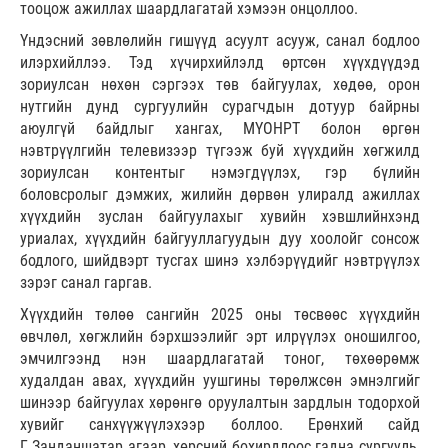
тооцож ажиллах шаардлагатай хэмээн онцоллоо.
Үндэсний зөвлөлийн гишүүд асуулт асууж, санал бодлоо
илэрхийллээ. Тэд хүчирхийлэлд өртсөн хүүхдүүдэд
зориулсан нөхөн сэргээх төв байгуулах, хөдөө, орон
нутгийн дунд сургуулийн сурагчдын дотуур байрны
аюулгүй байдлыг хангах, МҮОНРТ болон өргөн
нэвтрүүлгийн телевизээр түгээж буй хүүхдийн хөгжилд
зориулсан контентыг нэмэгдүүлэх, гэр бүлийн
боловсролыг дэмжих, жилийн дөрвөн улиралд ажиллах
хүүхдийн зуслан байгуулахыг хувийн хэвшлийнхэнд
уриалах, хүүхдийн байгууллагуудын дуу хоолойг сонсож
бодлого, шийдвэрт тусгах шинэ хэлбэрүүдийг нэвтрүүлэх
зэрэг санал гаргав.
Хүүхдийн төлөө сангийн 2025 оны төсвөөс хүүхдийн
өвчлөл, хөгжлийн бэрхшээлийг эрт илрүүлэх оношилгоо,
эмчилгээнд нэн шаардлагатай тоног, төхөөрөмж
худалдан авах, хүүхдийн уушгины төрөлжсөн эмнэлгийг
шинээр байгуулах хөрөнгө оруулалтын зардлын тодорхой
хувийг санхүүжүүлэхээр боллоо. Ерөнхий сайд
Г.Занданшатар агаар, хөрсний бохирдлоос гадна сургууль,