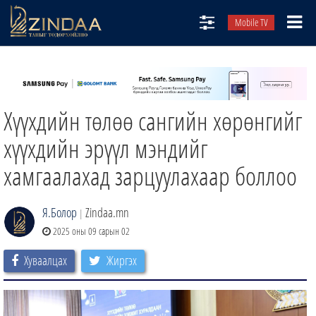
Mobile TV
НИЙТЛЭЛЧИД
ТВ8
Хүүхдийн төлөө сангийн хөрөнгийг
ӨГЛӨӨНИЙ СОНИН
АУДИО ЗОХИОЛ
хүүхдийн эрүүл мэндийг
ЗИНДАА СЭТГҮҮЛ
хамгаалахад зарцуулахаар боллоо
Я.Болор
Zindaa.mn
|
2025 оны 09 сарын 02
Хуваалцах
Жиргэх