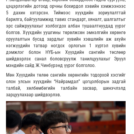
цэцэрлэгийн дотоод орчны бохирдол хэвийн хэмжээнээс
5 дахин хэтэрсэн. Тиймээс хүүхдийн зориулалттай
барилга, байгууламжид тавих стандарт, хяналт, шалгалтыг
эрс сайжруулахыг холбогдох албан тушаалтнуудад үүрэг
болгов. Хүүхдийн уушгины төрөлжсөн эмнэлгийн хөрөнгө
оруулалтын бусад зардлыг хувийн хэвшлийн аж ахуйн
нэгжүүдийн татвар ногдох орлогын 1 хүртэл хувийн
дэмжлэг болон НҮБ-ын Хүүхдийн сангийн төслөөр
шийдвэрлэх санал боловсруулж танилцуулахыг Эрүүл
мэндийн сайд Ж.Чинбүрэнд үүрэг болголоо.
Мөн Хүүхдийн төлөө сангийн хөрөнгийн тодорхой хэсгийг
олон улсын хүүхдийн “Найрамдал” цогцолборын задгай
талбай, хөлбөмбөгийн талбайн засвар, шинэчлэлд
зарцуулахаар шийдвэрлэв.