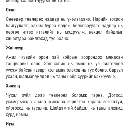
бөгөөд холбоотнуудыг нь татна.
Охин
Өнөөдөр төвлөрөх чадвар нь үнэлэгдэнэ. Нарийн зохион
байгуулалт, алхам бүрээ бодож боловсруулах чадвар нь
өөртөө итгэх итгэлийг нь мэдрүүлж, нөхцөл байдлыг
хяналтдаа байлгахад тус болно.
Жинлүүр
Ажил, хувийн орон зай хоёрын хоорондох мяндсан
тэнцвэрийг олно. Зөн совин нь өмнө нь үл ойлголцол
үүсэж байсан газарт хэл амаа олоход нь тус болно. Саруул
ухаан, шалмаг үйлдэл нь таны байр суурийг бэхжүүлнэ.
Хилэнц
Чухал зүйл дээр төвлөрөх боломж гарна. Дотоод
ухамсрынхаа ачаар жинхэнэ зорилгоо хараах зогсохгүй,
ойртоход нь тусална. Шийдэмгий байдал нь таны алхамд
хурд нэмнэ.
Нум