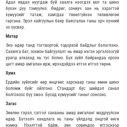
Адал явдал нуугдаж буй хаалга нээгдэх мэт та шинэ
бүхэн рүү тэмүүлнэ. Өөдрөг, сониуч зан нь хэрэгтэй
хүмүүсийг татаж, хамтдаа төвөггүйхэн төлөвлөгөө
гаргана. Эрэл хайгуулын баяр баясгалан таны эрч хүчний
эх үүсвэр.
Матар
Энэ өдөр танд тогтвортой, тодорхой байдлыг бэлэглэнэ.
Сахилга бат, зохион байгуулалт нь ямар нэгэн эргэлзээгүй
урагш алхахад нь тус болно. Бүх зүйл байрандаа орсон
цагт амар амгалан ирж, ирээдүйдээ итгэх итгэл төрнө.
Хумх
Ердийн зүйлсийг өөр өнцгөөс харснаар таны өмнө шинэ
боломж буйг ойлгоно. Стандарт бус шийдэл санал
болгохоос бүү эмээ. Бусад хүмүүсийг таныг сонсоно.
Загас
Зөөлөн гэрэл, сэтгэл санааны амар амгаланг мэдрүүлсэн
өдөр. Бүтээлч хандлага нь таны үйлдэлд онцгой өнгө
нэмнэ. Нээлттэй байж, зөн совиндоо итгэснээр