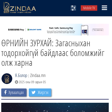
Mobile TV
НИЙТЛЭЛЧИД
ТВ8
ӨРНИЙН ЗУРХАЙ: Загасныхан
ӨГЛӨӨНИЙ СОНИН
АУДИО ЗОХИОЛ
тодорхойгүй байдлаас боломжийг
ЗИНДАА СЭТГҮҮЛ
олж харна
Я.Болор
Zindaa.mn
|
2025 оны 09 сарын 05
Хуваалцах
Жиргэх