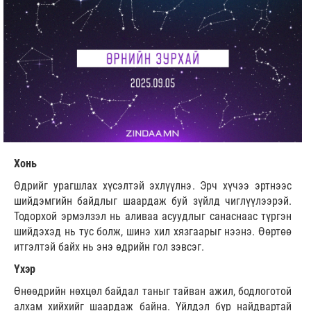
Хонь
Өдрийг урагшлах хүсэлтэй эхлүүлнэ. Эрч хүчээ эртнээс
шийдэмгийн байдлыг шаардаж буй зүйлд чиглүүлээрэй.
Тодорхой эрмэлзэл нь аливаа асуудлыг санаснаас түргэн
шийдэхэд нь тус болж, шинэ хил хязгаарыг нээнэ. Өөртөө
итгэлтэй байх нь энэ өдрийн гол зэвсэг.
Үхэр
Өнөөдрийн нөхцөл байдал таныг тайван ажил, бодлоготой
алхам хийхийг шаардаж байна. Үйлдэл бүр найдвартай