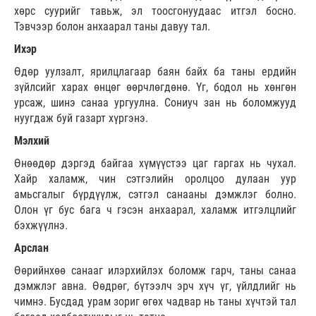
хөрс суурийг тавьж, эл тоосгонуудаас итгэл босно.
Тэвчээр болон анхаарал таны давуу тал.
Ихэр
Өдөр уулзалт, ярилцлагаар баян байх ба таны ердийн
зүйлсийг харах өнцөг өөрчлөгдөнө. Үг, бодол нь хөнгөн
урсаж, шинэ санаа ургуулна. Сониуч зан нь боломжууд
нуугдаж буй газарт хүргэнэ.
Мэлхий
Өнөөдөр дэргэд байгаа хүмүүстээ цаг гаргах нь чухал.
Хайр халамж, чин сэтгэлийн оролцоо дулаан уур
амьсгалыг бүрдүүлж, сэтгэл санааны дэмжлэг болно.
Олон үг бус бага ч гэсэн анхаарал, халамж итгэлцлийг
бэхжүүлнэ.
Арслан
Өөрийнхөө санааг илэрхийлэх боломж гарч, таны санаа
дэмжлэг авна. Өөдрөг, бүтээлч эрч хүч үг, үйлдлийг нь
чимнэ. Бусдад урам зориг өгөх чадвар нь таны хүчтэй тал