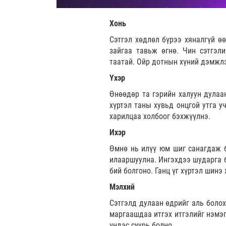
Хонь
Сэтгэл хөдлөл бүрээ хяналгүй өө
зайгаа тавьж өгнө. Чин сэтгэли
таатай. Ойр дотнын хүний дэмжлэ
Үхэр
Өнөөдөр та гэрийн халуун дулаан
хүртэл таны хувьд онцгой утга у
харилцаа холбоог бэхжүүлнэ.
Ихэр
Өмнө нь илүү юм шиг санагдаж б
илааршуулна. Ингэхдээ шударга б
бий болгоно. Ганц үг хүртэл шинэ
Мэлхий
Сэтгэлд дулаан өдрийг аль болох
маргаашдаа итгэх итгэлийг нэмэг
үндэс суурь болно.