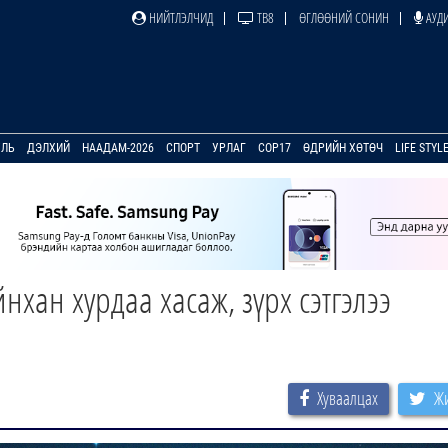
НИЙТЛЭЛЧИД
ТВ8
ӨГЛӨӨНИЙ СОНИН
АУДИ
УЛЬ
ДЭЛХИЙ
НААДАМ-2026
СПОРТ
УРЛАГ
COP17
ӨДРИЙН ХӨТӨЧ
LIFE STYL
хан хурдаа хасаж, зүрх сэтгэлээ
Хуваалцах
Жи