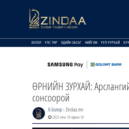
ЭХЛЭЛ
УЛС ТӨР
ЭДИЙН ЗАСАГ
НИЙГЭМ
УУЛ УУРХАЙ
ХУ
ӨРНИЙН ЗУРХАЙ: Арслангийн
сонсоорой
Я.Болор
Zindaa.mn
|
2025 оны 10 сарын 10