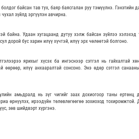
 болдог байсан тав тух, баяр баясгалан руу тэмүүлнэ. Гэнэтийн 
 чухал зүйлд эргүүлэн авчирна.
тэй байна. Удаан хугацаанд дутуу хэлж байсан зүйлээ хэлэхэд 
сул дорой бус харин илүү хүчтэй, илүү эрх чөлөөтэй болгоно.
гэлээрээ ярихыг хүсэх ба ингэснээр сэтгэл нь гайхалтай хөн
й өөрөөр, илүү анхааралтай сонсоно. Энэ өдөр сэтгэл санаан
бүлийн амьдралд нь зүг чигийг заах дохиогоор таны ертөнц д
яриа өрнүүлэх, ирээдүйн төлөвлөгөөгөө зохиоход тохиромжтой. 
үүс, зөв шийдвэрт хүргэнэ.