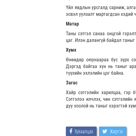
Үйл явдлын урсгалд сарниж, алга
эсвэл уулзалт мартагдсан хэдий ч
Матар
Таны сэтгэл санаа онцгой гэрэл
цаг. Илэн далангүй байдал таныг 
Хумх
Өнөөдөр оюунаараа бус зүрх сэт
Дэргэд байгаа хүн нь таныг ара
түүхийн эхлэлийн цэг байна.
Загас
Хайр сэтгэлийн харилцаа, гэр 
Сэтгэлээ илчлэх, чин сэтгэлийн 
дуу хоолой нь таныг хэрэгтэй хүм
Хуваалцах
Жиргэх