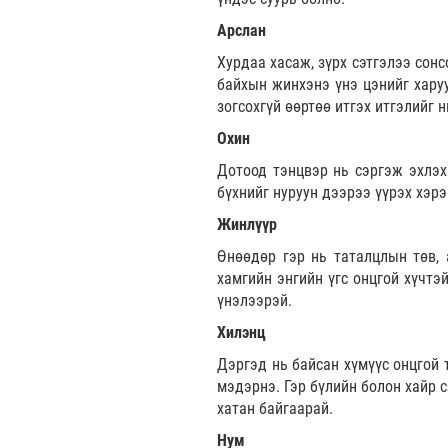
Арслан
Хурдаа хасаж, зүрх сэтгэлээ сон
байхын жинхэнэ үнэ цэнийг харуу
зогсохгүй өөртөө итгэх итгэлийг 
Охин
Дотоод тэнцвэр нь сэргэж эхлэх 
бүхнийг нуруун дээрээ үүрэх хэр
Жинлүүр
Өнөөдөр гэр нь таталцлын төв, 
хамгийн энгийн үгс онцгой хүчтэй
үнэлээрэй.
Хилэнц
Дэргэд нь байсан хүмүүс онцгой 
мэдэрнэ. Гэр бүлийн болон хайр с
хатан байгаарай.
Нум