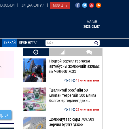
О ЗОХИОЛ
ЗИНДАА СЭТГҮҮЛ
MOBILE TV
БААСАН
2026.08.07
E
ЗУРХАЙ
ОРОН НУТАГ
Ноцтой зөрчил гаргасан
автобусны жолоочийг ажлаас
нь ЧӨЛӨӨЛЖЭЭ
0 |
15 минутын өмнө
“Цалинтай ээж”-ийн 50
мянган төгрөгийг 500 мянга
болгох өргөдлийг дахи…
1 |
25 минутын өмнө
ргэх
Долоодугаар сард 709,503
зөрчил бүртгэгджээ