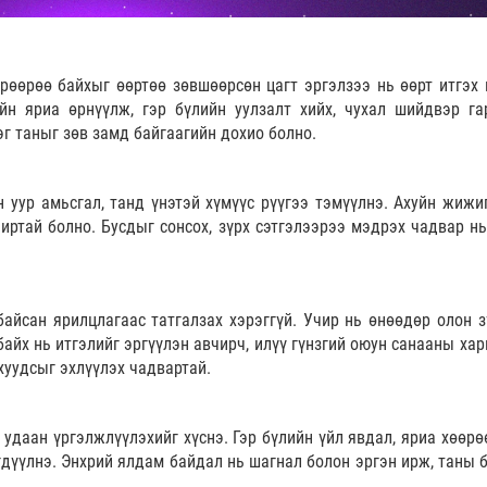
рөөрөө байхыг өөртөө зөвшөөрсөн цагт эргэлзээ нь өөрт итгэх 
йн яриа өрнүүлж, гэр бүлийн уулзалт хийх, чухал шийдвэр га
г таныг зөв замд байгаагийн дохио болно.
 уур амьсгал, танд үнэтэй хүмүүс рүүгээ тэмүүлнэ. Ахуйн жижи
чиртай болно. Бусдыг сонсох, зүрх сэтгэлээрээ мэдрэх чадвар нь
айсан ярилцлагаас татгалзах хэрэггүй. Учир нь өнөөдөр олон з
айх нь итгэлийг эргүүлэн авчирч, илүү гүнзгий оюун санааны хар
 хуудсыг эхлүүлэх чадвартай.
 удаан үргэлжлүүлэхийг хүснэ. Гэр бүлийн үйл явдал, яриа хөөрө
дүүлнэ. Энхрий ялдам байдал нь шагнал болон эргэн ирж, таны б