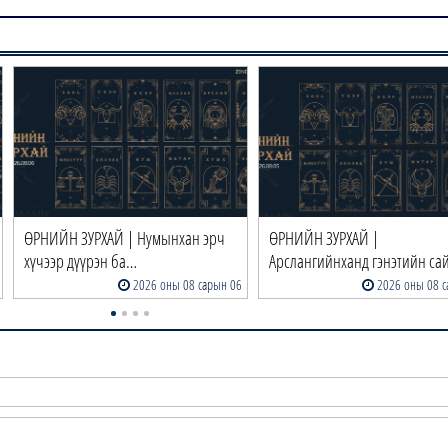
ӨРНИЙН ЗУРХАЙ | Нумынхан эрч
ӨРНИЙН ЗУРХАЙ |
хүчээр дүүрэн ба…
Арслангийнханд гэнэтийн са
2026 оны 08 сарын 06
2026 оны 08 с