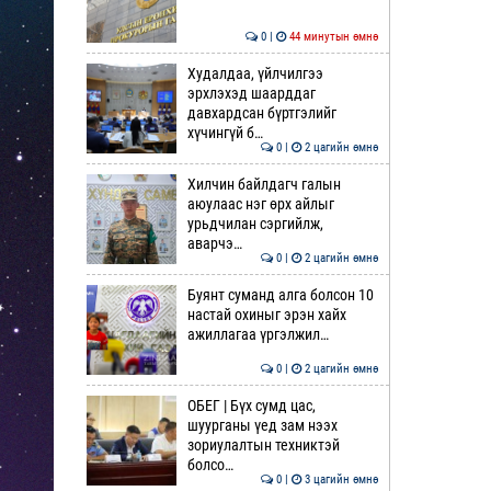
0 |
44 минутын өмнө
Худалдаа, үйлчилгээ
эрхлэхэд шаарддаг
давхардсан бүртгэлийг
хүчингүй б…
0 |
2 цагийн өмнө
Хилчин байлдагч галын
аюулаас нэг өрх айлыг
урьдчилан сэргийлж,
аварчэ…
0 |
2 цагийн өмнө
Буянт суманд алга болсон 10
настай охиныг эрэн хайх
ажиллагаа үргэлжил…
0 |
2 цагийн өмнө
ОБЕГ | Бүх сумд цас,
шуурганы үед зам нээх
зориулалтын техниктэй
болсо…
0 |
3 цагийн өмнө