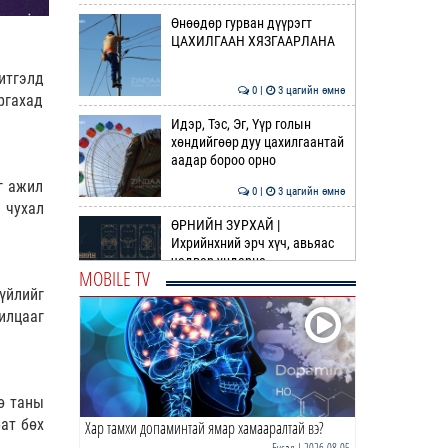
Өнөөдөр гурван дүүрэгт
ЦАХИЛГААН ХЯЗГААРЛАНА
итгэлд
0 |
3 цагийн өмнө
ргахад
Идэр, Тэс, Эг, Үүр голын
хөндийгөөр дуу цахилгаантай
аадар бороо орно
г ажил
0 |
3 цагийн өмнө
 чухал
ӨРНИЙН ЗУРХАЙ |
Ихрийнхний эрч хүч, авьяас
чадвар ундарна
MOBILE TV
үйлийг
0 |
5 цагийн өмнө
илцааг
ӨГЛӨӨНИЙ МЭНД!
0 |
5 цагийн өмнө
ө таны
ат бөх
Хар тамхи допаминтай ямар хамааралтай вэ?
Г.Тэмүүлэн тэргүүтэй УИХ-ын
гишүүд БНСУ-ын Үндэсний
Бусад
| 2026-08-05