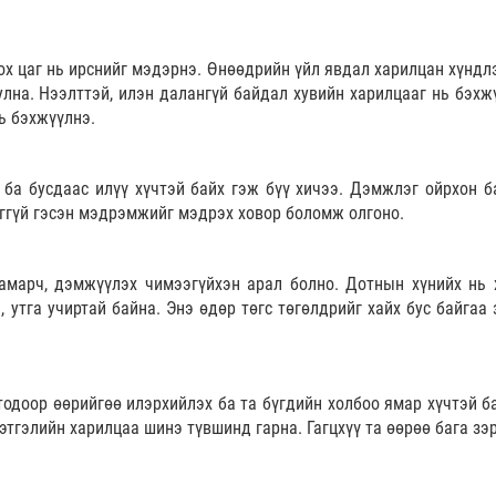
сох цаг нь ирснийг мэдэрнэ. Өнөөдрийн үйл явдал харилцан хүндл
лна. Нээлттэй, илэн далангүй байдал хувийн харилцааг нь бэхж
нь бэхжүүлнэ.
ба бусдаас илүү хүчтэй байх гэж бүү хичээ. Дэмжлэг ойрхон ба
эггүй гэсэн мэдрэмжийг мэдрэх ховор боломж олгоно.
амарч, дэмжүүлэх чимээгүйхэн арал болно. Дотнын хүнийх нь 
, утга учиртай байна. Энэ өдөр төгс төгөлдрийг хайх бус байгаа
тодоор өөрийгөө илэрхийлэх ба та бүгдийн холбоо ямар хүчтэй б
этгэлийн харилцаа шинэ түвшинд гарна. Гагцхүү та өөрөө бага зэ