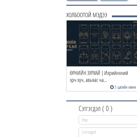
ХОЛБООТОЙ МЭДЭЭ
ӨРНИЙН ЗУРХАЙ | Ихрийнхний
эрч хүч, авьяас ча…
5 цагийн өмнө
Сэтгэгдэл (
0
)