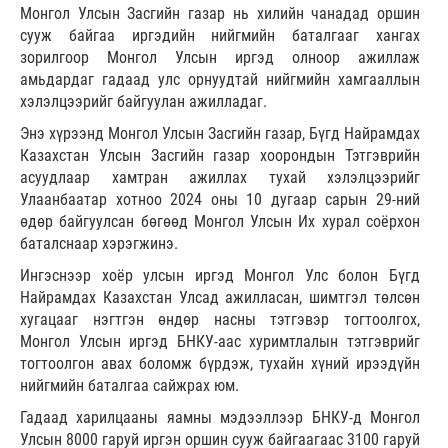
Монгол Улсын Засгийн газар нь хилийн чанадад оршин
сууж байгаа иргэдийн нийгмийн баталгааг хангах
зорилгоор Монгол Улсын иргэд олноор ажиллаж
амьдардаг гадаад улс орнуудтай нийгмийн хамгааллын
хэлэлцээрийг байгуулан ажилладаг.
Энэ хүрээнд Монгол Улсын Засгийн газар, Бүгд Найрамдах
Казахстан Улсын Засгийн газар хоорондын Тэтгэврийн
асуудлаар хамтран ажиллах тухай хэлэлцээрийг
Улаанбаатар хотноо 2024 оны 10 дугаар сарын 29-ний
өдөр байгуулсан бөгөөд Монгол Улсын Их хурал соёрхон
баталснаар хэрэгжинэ.
Ингэснээр хоёр улсын иргэд Монгол Улс болон Бүгд
Найрамдах Казахстан Улсад ажилласан, шимтгэл төлсөн
хугацааг нэгтгэн өндөр насны тэтгэвэр тогтоолгох,
Монгол Улсын иргэд БНКУ-аас хуримтлалын тэтгэврийг
тогтоолгон авах боломж бүрдэж, тухайн хүний ирээдүйн
нийгмийн баталгаа сайжрах юм.
Гадаад харилцааны яамны мэдээллээр БНКУ-д Монгол
Улсын 8000 гаруй иргэн оршин сууж байгаагаас 3100 гаруй