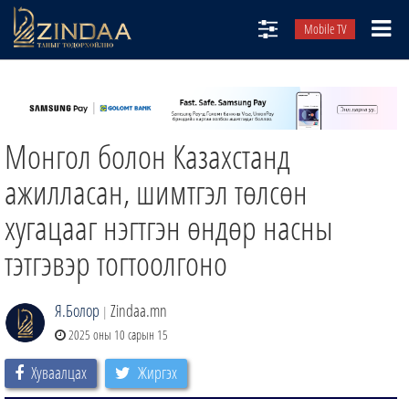
Mobile TV
НИЙТЛЭЛЧИД
ТВ8
Монгол болон Казахстанд
ӨГЛӨӨНИЙ СОНИН
АУДИО ЗОХИОЛ
ажилласан, шимтгэл төлсөн
ЗИНДАА СЭТГҮҮЛ
хугацааг нэгтгэн өндөр насны
тэтгэвэр тогтоолгоно
Я.Болор
Zindaa.mn
|
2025 оны 10 сарын 15
Хуваалцах
Жиргэх