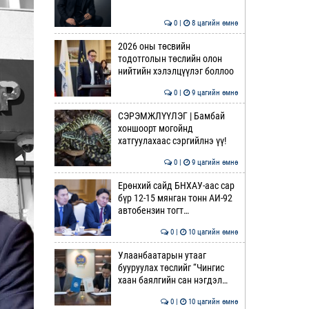
0 |
8 цагийн өмнө
2026 оны төсвийн
тодотголын төслийн олон
нийтийн хэлэлцүүлэг боллоо
0 |
9 цагийн өмнө
СЭРЭМЖЛҮҮЛЭГ | Бамбай
хоншоорт могойнд
хатгуулахаас сэргийлнэ үү!
0 |
9 цагийн өмнө
Ерөнхий сайд БНХАУ-аас сар
бүр 12-15 мянган тонн АИ-92
автобензин тогт…
0 |
10 цагийн өмнө
Улаанбаатарын утааг
бууруулах төслийг “Чингис
хаан баялгийн сан нэгдэл…
0 |
10 цагийн өмнө