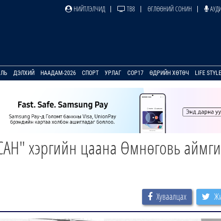
НИЙТЛЭЛЧИД
ТВ8
ӨГЛӨӨНИЙ СОНИН
АУДИ
УЛЬ
ДЭЛХИЙ
НААДАМ-2026
СПОРТ
УРЛАГ
COP17
ӨДРИЙН ХӨТӨЧ
LIFE STYL
САН" хэргийн цаана Өмнөговь аймг
Хуваалцах
Жи