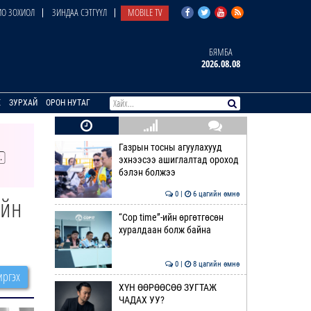
О ЗОХИОЛ
ЗИНДАА СЭТГҮҮЛ
MOBILE TV
БЯМБА
2026.08.08
E
ЗУРХАЙ
ОРОН НУТАГ
Газрын тосны агуулахууд
эхнээсээ ашиглалтад ороход
бэлэн болжээ
0 |
6 цагийн өмнө
ийн
“Cop time”-ийн өргөтгөсөн
хуралдаан болж байна
0 |
8 цагийн өмнө
ргэх
ХҮН ӨӨРӨӨСӨӨ ЗУГТАЖ
ЧАДАХ УУ?