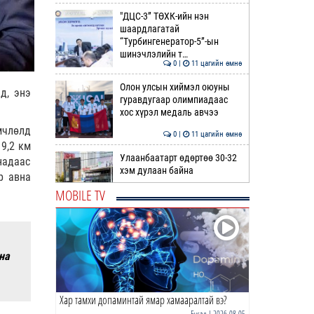
"ДЦС-3” ТӨХК-ийн нэн
шаардлагатай
“Турбингенератор-5”-ын
шинэчлэлийн т…
0 |
11 цагийн өмнө
Олон улсын хиймэл оюуны
д, энэ
гуравдугаар олимпиадаас
хос хүрэл медаль авчээ
мчлөлд
0 |
11 цагийн өмнө
9,2 км
Улаанбаатарт өдөртөө 30-32
надаас
хэм дулаан байна
р авна
MOBILE TV
0 |
12 цагийн өмнө
ДОРНЫН ЗУРХАЙ | Морь,
нохой жилтнээ аливаа үйлийг
хийхэд эерэг сайн
на
0 |
12 цагийн өмнө
Хар тамхи допаминтай ямар хамааралтай вэ?
ӨГЛӨӨНИЙ МЭНД!
Бусад
| 2026-08-05