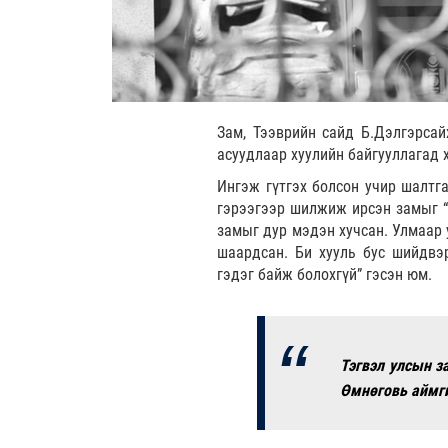
Зам, Тээврийн сайд Б.Дэлгэрсай
асуудлаар хуулийн байгууллагад 
Ингэж гүтгэх болсон учир шалтг
гэрээгээр шилжиж ирсэн замыг “С
замыг дур мэдэн хучсан. Улмаар 
шаардсан. Би хууль бус шийдвэр
гэдэг байж болохгүй” гэсэн юм.
Тэгвэл улсын з
Өмнөговь аймги