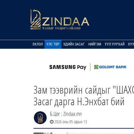
ЭХЛЭЛ
УЛС ТӨР
ЭДИЙН ЗАСАГ
НИЙГЭМ
УУЛ УУРХАЙ
ХУ
Зам тээврийн сайдыг "ШАХ
Засаг дарга Н.Энхбат бий
Б.Цог
Zindaa.mn
|
2026 оны 05 сарын 13