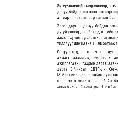
Эх сурвалжийн мэдээллээр,
энэ 
давуу байдал олгосон гэх хэргээ
ангиар яллагдагчаар татаад байн
Засаг даргын давуу байдал олго
дугуй засвар, сэлбэг эд ангийн 
замын хучилт, далангийн ажлыг д
үйлдлүүдийн цаана Н.Энхбатаас г
Сануулахад,
өнгөрөгч хоёрдугаа
аймагт ажиллаж, Өмнөговь ай
ажиллагааны газрын дарга Э.Ганх
дарга Б.Чинбат, ЗДТГ-ын Хөгж
М.Мөнхмаа нарыг албан тушаалы
нөлөөлсөн, авлига авсан байж б
хийж байсан ба энэ үед Н.Энхбат