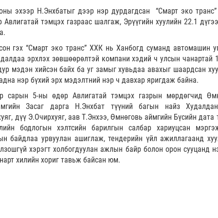
оны эхээр Н.Энхбатыг дээр нэр дурдагдсан “Смарт эко транс”
р Авлигатай тэмцэх газраас шалгаж, Эрүүгийн хуулийн 22.1 дүгээ
а.
сон гэх “Смарт эко транс” ХХК нь Ханбогд суманд автомашин уг
худалдаа эрхлэх зөвшөөрөлтэй компани хэдий ч улсын чанартай 1
ур мэдэн хийсэн байх ба уг замыг хувьдаа авахыг шаардсан хуу
адна нэр бүхий эрх мэдэлтний нэр ч давхар яригдаж байна.
р сарын 5-ны өдөр Авлигатай тэмцэх газрын мөрдөгчид Өм
мгийн Засаг дарга Н.Энхбат түүний багын найз Худалда
уяг, дүү Э.Очирхуяг, аав Т.Энхээ, Өмнөговь аймгийн Бүсийн дата
лийн бодлогын хэлтсийн барилгын салбар хариуцсан мэргэ
н байдлаа урвуулан ашиглаж, тендерийн үйл ажиллагаанд хуу
олзошгүй хэрэгт холбогдуулан ажлын байр болон орон сууцанд н
 нарт хилийн хориг тавьж байсан юм.