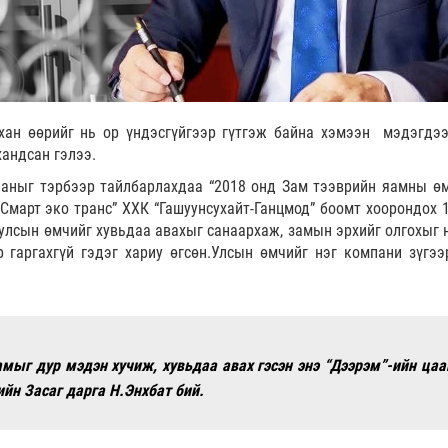
хан өөрийг нь ор үндэсгүйгээр гүтгэж байна хэмээн мэдэгдээ
хандсан гэлээ.
ааныг тэрбээр тайлбарлахдаа “2018 онд Зам тээврийн яамны ө
март эко транс” ХХК “Гашуунсухайт-Ганцмод” боомт хоорондох 1
улсын өмчийг хувьдаа авахыг санаархаж, замын эрхийг олгохыг 
 гаргахгүй гэдэг хариу өгсөн.Улсын өмчийг нэг компани зүгээ
амыг дур мэдэн хучиж, хувьдаа авах гэсэн энэ “Дээрэм”-ийн цаа
йн Засаг дарга Н.Энхбат бий.