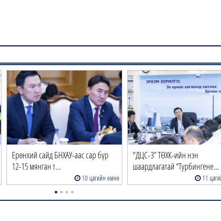
Ерөнхий сайд БНХАУ-аас сар бүр
"ДЦС-3” ТӨХК-ийн нэн
12-15 мянган т…
шаардлагатай “Турбингене…
10 цагийн өмнө
11 цаги