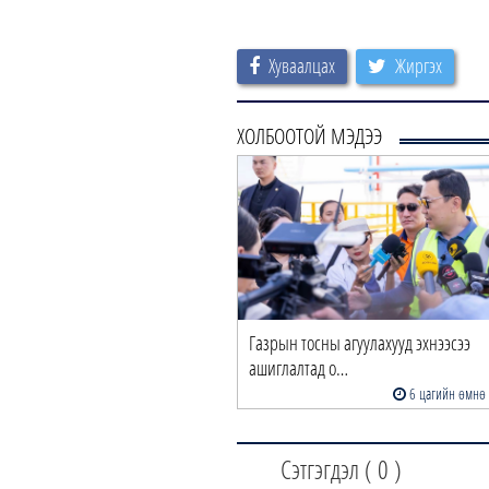
Хуваалцах
Жиргэх
ХОЛБООТОЙ МЭДЭЭ
Газрын тосны агуулахууд эхнээсээ
ашиглалтад о…
6 цагийн өмнө
Сэтгэгдэл (
0
)