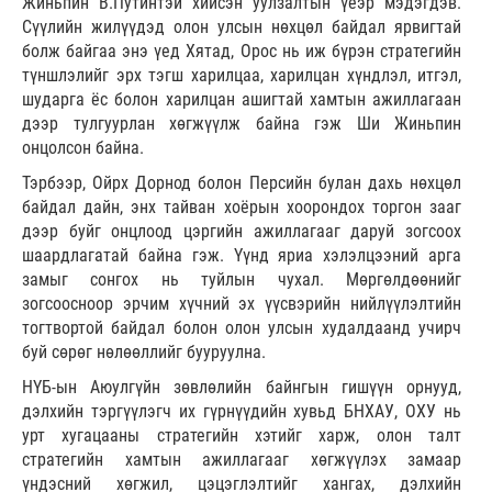
Жиньпин В.Путинтэй хийсэн уулзалтын үеэр мэдэгдэв.
Сүүлийн жилүүдэд олон улсын нөхцөл байдал ярвигтай
болж байгаа энэ үед Хятад, Орос нь иж бүрэн стратегийн
түншлэлийг эрх тэгш харилцаа, харилцан хүндлэл, итгэл,
шударга ёс болон харилцан ашигтай хамтын ажиллагаан
дээр тулгуурлан хөгжүүлж байна гэж Ши Жиньпин
онцолсон байна.
Тэрбээр, Ойрх Дорнод болон Персийн булан дахь нөхцөл
байдал дайн, энх тайван хоёрын хоорондох торгон зааг
дээр буйг онцлоод цэргийн ажиллагааг даруй зогсоох
шаардлагатай байна гэж. Үүнд яриа хэлэлцээний арга
замыг сонгох нь туйлын чухал. Мөргөлдөөнийг
зогсоосноор эрчим хүчний эх үүсвэрийн нийлүүлэлтийн
тогтвортой байдал болон олон улсын худалдаанд учирч
буй сөрөг нөлөөллийг бууруулна.
НҮБ-ын Аюулгүйн зөвлөлийн байнгын гишүүн орнууд,
дэлхийн тэргүүлэгч их гүрнүүдийн хувьд БНХАУ, ОХУ нь
урт хугацааны стратегийн хэтийг харж, олон талт
стратегийн хамтын ажиллагааг хөгжүүлэх замаар
үндэсний хөгжил, цэцэглэлтийг хангах, дэлхийн