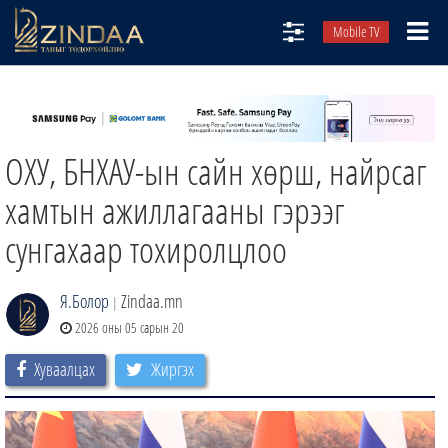
Mobile TV
НИЙТЛЭЛЧИД
ТВ8
ОХУ, БНХАУ-ын сайн хөрш, найрсаг
ӨГЛӨӨНИЙ СОНИН
АУДИО ЗОХИОЛ
хамтын ажиллагааны гэрээг
ЗИНДАА СЭТГҮҮЛ
сунгахаар тохиролцлоо
Я.Болор
Zindaa.mn
|
2026 оны 05 сарын 20
Хуваалцах
Жиргэх