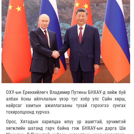
ОХУ-ын Ерөнхийлөгч Владимир Путины БНХАУ-д хийж буй
албан ёсны айлчлалын үеэр тус хоёр улс Сайн хөрш,
найрсаг хамтын ажиллагааны тухай гэрээгээ сунгах
тохиролцоонд хүрчээ.
Орос, Хятадын харилцаа илүү үр ашигтай, эрчимтэй
хөгжлийн шатанд гарч байна гэж БНХАУ-ын дарга Ши