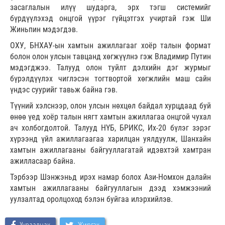
засаглалын илүү шударга, эрх тэгш системийг
бүрдүүлэхэд онцгой үүрэг гүйцэтгэх учиртай гэж Ши
Жиньпин мэдэгдэв.
ОХУ, БНХАУ-ын хамтын ажиллагааг хоёр талын формат
болон олон улсын тавцанд хөгжүүлнэ гэж Владимир Путин
мэдэгджээ. Талууд олон туйлт дэлхийн дэг журмыг
бүрэлдүүлэх чиглэсэн тогтвортой хөгжлийн маш сайн
үндэс суурийг тавьж байна гэв.
Түүний хэлснээр, олон улсын нөхцөл байдал хурцдаад буй
өнөө үед хоёр талын нягт хамтын ажиллагаа онцгой чухал
ач холбогдолтой. Талууд НҮБ, БРИКС, Их-20 бүлэг зэрэг
хүрээнд үйл ажиллагаагаа харилцан уялдуулж, Шанхайн
хамтын ажиллагааны байгууллагатай идэвхтэй хамтран
ажилласаар байна.
Тэрбээр Шэнжэньд ирэх намар болох Ази-Номхон далайн
хамтын ажиллагааны байгууллагын дээд хэмжээний
уулзалтад оролцоход бэлэн буйгаа илэрхийлэв.
Хуваалцах
Жиргэх