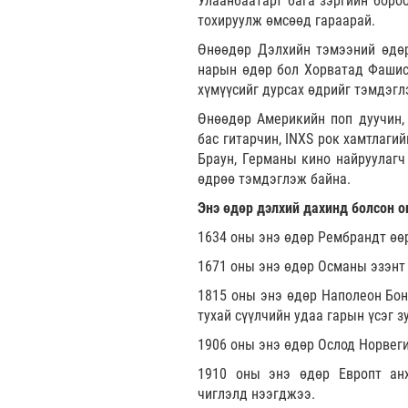
Улаанбаатарт бага зэргийн бороо
тохируулж өмсөөд гараарай.
Өнөөдөр Дэлхийн тэмээний өдөр
нарын өдөр бол Хорватад Фашист
хүмүүсийг дурсах өдрийг тэмдэгл
Өнөөдөр Америкийн поп дуучин, 
бас гитарчин, INXS рок хамтлаги
Браун, Германы кино найруулагч
өдрөө тэмдэглэж байна.
Энэ өдөр дэлхий дахинд болсон о
1634 оны энэ өдөр Рембрандт өө
1671 оны энэ өдөр Османы эзэнт 
1815 оны энэ өдөр Наполеон Бон
тухай сүүлчийн удаа гарын үсэг з
1906 оны энэ өдөр Ослод Норвеги
1910 оны энэ өдөр Европт ан
чиглэлд нээгджээ.