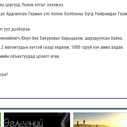
ны цэргүүд Львов хотыг эзэлжээ.
ах Ардчилсан Герман улс болон Холбооны Бүгд Найрамдах Герм
т уул дэлбэрэв.
рөнхийлөгч Юнус-бек Евкуровыг барьцаалж, шархдуулсан байна.
.2 магнитудын хүчтэй газар хөдөлж, 1000 гаруй хүн амиа алдав.
мийн объектуудад цохилт өгөв.
а
сье!