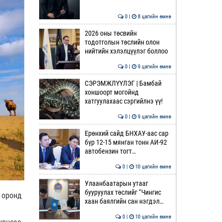
0 |
8 цагийн өмнө
2026 оны төсвийн
тодотголын төслийн олон
нийтийн хэлэлцүүлэг боллоо
0 |
9 цагийн өмнө
СЭРЭМЖЛҮҮЛЭГ | Бамбай
хоншоорт могойнд
хатгуулахаас сэргийлнэ үү!
0 |
9 цагийн өмнө
Ерөнхий сайд БНХАУ-аас сар
бүр 12-15 мянган тонн АИ-92
автобензин тогт…
0 |
10 цагийн өмнө
Улаанбаатарын утааг
бууруулах төслийг “Чингис
 оронд
хаан баялгийн сан нэгдэл…
0 |
10 цагийн өмнө