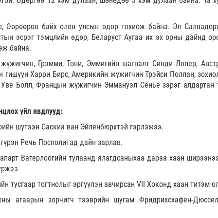
той. Өдөртөө 12 хэм дулаан, шөнөдөө 3 хэм дулаан байна. Та х
, Өөрөөрөө байх олон улсын өдөр тохиож байна. Эл Салвадор
ын эсрэг тэмцлийн өдөр, Беларуст Аугаа их эх орны дайнд ор
эж байна.
жүжигчин, Грэмми, Тони, Эммигийн шагналт Синди Лопер, Авст
йн гишүүн Харри Бирс, Америкийн жүжигчин Трэйси Поллан, зохио
 Уве Болл, Францын жүжигчин Эммануэл Сенье зэрэг алдартан 
нцлох үйл явдлууд:
рийн шүтээн Саскиа ван Эйленбюрхтэй гэрлэжээ.
гүрэн Речь Посполитад дайн зарлав.
апарт Ватерлоогийн тулаанд ялагдсаныхаа дараа хаан ширээнээ
уржээ.
йн тусгаар тогтнолыг эргүүлэн авчирсан VII Хоконд хаан титэм о
хны агаарын зорчигч тээврийн шугам Фридрихсхафен-Дюссе