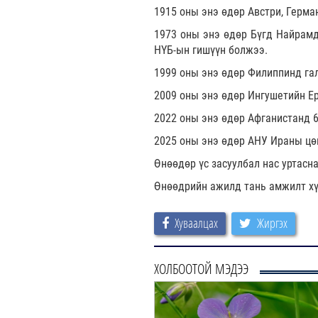
1915 оны энэ өдөр Австри, Герма
1973 оны энэ өдөр Бүгд Найрамд
НҮБ-ын гишүүн болжээ.
1999 оны энэ өдөр Филиппинд гал
2009 оны энэ өдөр Ингушетийн Е
2022 оны энэ өдөр Афганистанд 6
2025 оны энэ өдөр АНУ Ираны цө
Өнөөдөр үс засуулбал нас уртасн
Өнөөдрийн ажилд тань амжилт хү
Хуваалцах
Жиргэх
ХОЛБООТОЙ МЭДЭЭ