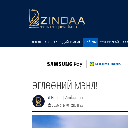
ЭХЛЭЛ
УЛС ТӨР
ЭДИЙН ЗАСАГ
НИЙГЭМ
УУЛ УУРХАЙ
ХУ
ӨГЛӨӨНИЙ МЭНД!
Я.Болор
Zindaa.mn
|
2026 оны 06 сарын 22