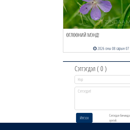
ӨГЛӨӨНИЙ МЭНД!
2026 оны 08 сарын 07
Сэтгэгдэл (
0
)
Сэтгэгдэл бичихдэ
Илгээх
эрхтэй.