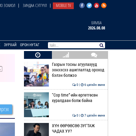
О ЗОХИОЛ
ЗИНДАА СЭТГҮҮЛ
MOBILE TV
БЯМБА
2026.08.08
E
ЗУРХАЙ
ОРОН НУТАГ
Газрын тосны агуулахууд
эхнээсээ ашиглалтад ороход
бэлэн болжээ
0 |
6 цагийн өмнө
“Cop time”-ийн өргөтгөсөн
хуралдаан болж байна
ргэх
0 |
7 цагийн өмнө
ХҮН ӨӨРӨӨСӨӨ ЗУГТАЖ
ЧАДАХ УУ?