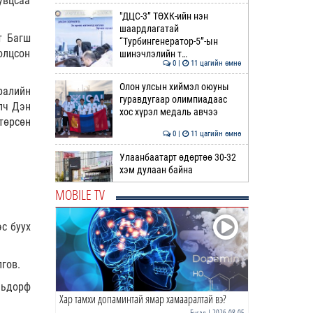
увцсаа
"ДЦС-3” ТӨХК-ийн нэн
шаардлагатай
т Багш
“Турбингенератор-5”-ын
олцсон
шинэчлэлийн т…
0 |
11 цагийн өмнө
Олон улсын хиймэл оюуны
ралийн
гуравдугаар олимпиадаас
лч Дэн
хос хүрэл медаль авчээ
төрсөн
0 |
11 цагийн өмнө
Улаанбаатарт өдөртөө 30-32
хэм дулаан байна
MOBILE TV
0 |
12 цагийн өмнө
с буух
ДОРНЫН ЗУРХАЙ | Морь,
нохой жилтнээ аливаа үйлийг
хийхэд эерэг сайн
лгов.
0 |
12 цагийн өмнө
льдорф
Хар тамхи допаминтай ямар хамааралтай вэ?
ӨГЛӨӨНИЙ МЭНД!
Бусад
| 2026-08-05