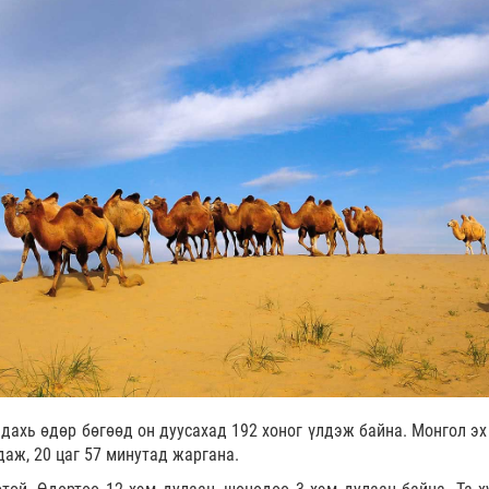
 дахь өдөр бөгөөд он дуусахад 192 хоног үлдэж байна. Монгол эх
даж, 20 цаг 57 минутад жаргана.