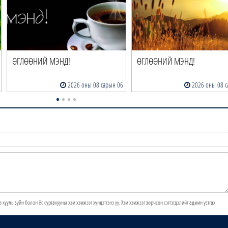
ӨГЛӨӨНИЙ МЭНД!
ӨГЛӨӨНИЙ МЭНД!
2026 оны 08 сарын 06
2026 оны 08 с
э хууль зүйн болон ёс суртахууны хэм хэмжээг хүндэтгэнэ үү. Хэм хэмжээг зөрчсөн сэтгэгдэлийг админ устгах