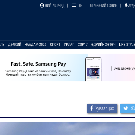
НИЙТЛЭЛЧИД
ТВ8
ӨГЛӨӨНИЙ СОНИН
АУДИ
УЛЬ
ДЭЛХИЙ
НААДАМ-2026
СПОРТ
УРЛАГ
COP17
ӨДРИЙН ХӨТӨЧ
LIFE STYL
Хуваалцах
Жи