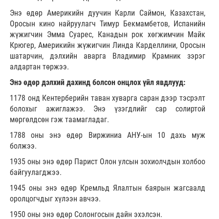
Энэ өдөр Америкийн дуучин Карли Саймон, Казахстан,
Оросын кино найруулагч Тимур Бекмамбетов, Испанийн
жүжигчин Эмма Суарес, Канадын рок хөгжимчин Майк
Крюгер, Америкийн жүжигчин Линда Карделлини, Оросын
шатарчин, дэлхийн аварга Владимир Крамник зэрэг
алдартан төржээ.
Энэ өдөр дэлхий дахинд болсон онцлох үйл явдлууд:
1178 онд Кентерберийн таван хуварга саран дээр тэсрэлт
болохыг ажиглажээ. Энэ үзэгдлийг сар солиртой
мөргөлдсөн гэж таамагладаг.
1788 оны энэ өдөр Виржиниа АНУ-ын 10 дахь муж
болжээ.
1935 оны энэ өдөр Парист Олон улсын зохиолчдын холбоо
байгуулагджээ.
1945 оны энэ өдөр Кремльд Ялалтын баярын жагсаалд
оролцогчдыг хүлээн авчээ.
1950 оны энэ өдөр Солонгосын дайн эхэлсэн.