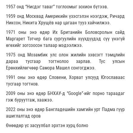
1957 онд “Нисдэг таваг” тоглоомыг зохион бүтээв.
1959 онд Москвад Америкийн үзэсгэлэн нээгдэж, Ричард
Никсон, Никита Хрущёв нар цагаан тууз хайчилжээ.
1971 оны энэ өдөр Их Британийн Боловсролын сайд
Маргарет Тэтчер бага сургуулийн хүүхдүүдэд сүү үнэгүй
өгөхийг зогсоосон талаар мэдээлжээ.
1975 онд Мозамбик улс олон жилийн зэвсэгт тэмцлийн
дараа тусгаар тогтнолоо зарлав. Тус улсын
Ерөнхийлөгчөөр Самора Машел сонгогджээ.
1991 оны энэ өдөр Словени, Хорват улсууд Югославаас
тусгаар тогтнов.
2009 оны энэ өдөр БНХАУ-д “Google”-ийг порно тараадаг
гэж буруутгаж, хаажээ.
2022 оны энэ өдөр Бангладешийн хамгийн урт Падма гүүр
ашиглалтад оров
Өнөөдөр үс засуулбал эрхтэн хурц болно