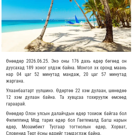
Өнөөдөр 2026.06.25. Энэ оны 176 дахь өдөр бөгөөд он
дуусахад 189 хоног үлдэж байна. Монгол эх оронд маань
нар 04 цаг 52 минутад мандаж, 20 цаг 57 минутад
жаргана.
Улаанбаатарт үүлшинэ. Өдөртөө 22 хэм дулаан, шөнөдөө
12 хэм дулаан байна. Та хувцсаа тохируулж өмсөөд
гараарай.
Өнөөдөр Олон улсын далайчдын өдөр тохиож байгаа бол
Филиппинд Мод тарих өдөр бол Гветемалд Багш нарын
өдөр, Мозамбикт Тусгаар тогтнолын өдөр, Хорват,
Словенид Төрт ёсны өдрийг тэмдэглэж байна.