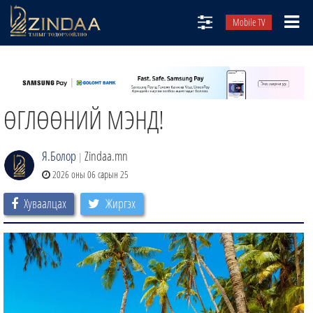
Mobile TV
НИЙТЛЭЛЧИД
ТВ8
ӨГЛӨӨНИЙ МЭНД!
ӨГЛӨӨНИЙ СОНИН
АУДИО ЗОХИОЛ
Я.Болор
Zindaa.mn
|
ЗИНДАА СЭТГҮҮЛ
2026 оны 06 сарын 25
Хуваалцах
Жиргэх