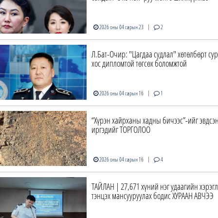
|
2026 оны 04 сарын 23
2
Л.Бат-Очир: "Цагдаа судлал" хөтөлбөрт с
хос дипломтой төгсөх боломжтой
|
2026 оны 04 сарын 16
1
“Хүрэн хайрханы хадны бичээс”-ийг эвдсэн
иргэдийг ТОРГОЛОО
|
2026 оны 04 сарын 16
4
ТАЙЛАН | 27,671 хүний нэг удаагийн хэрэгл
тэнцэх мансууруулах бодис ХУРААН АВЧЭЭ