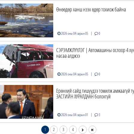
Өнөөдөр ханш нээх өдөр тохиож байна
|
2026 оны 04 сарын 05
0
СЭРЭМЖЛҮҮЛЭГ | Автомашины ослоор 4 хү
насаа алджээ
|
2026 оны 04 сарын 05
0
Ерөнхий сайд гишүүдээ томилж амжаагүй т
ЗАСГИЙН ХУРАЛДААН болохгүй
|
2026 оны 04 сарын 01
3
1
2
3
4