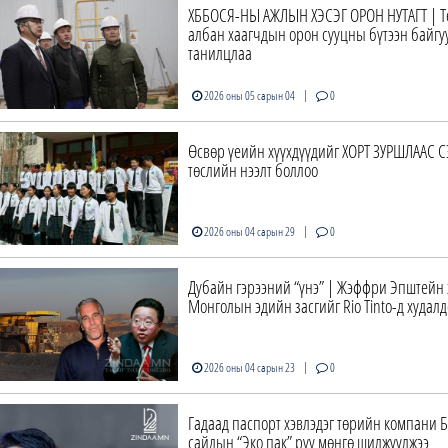
ХББОСЯ-НЫ АЖЛЫН ХЭСЭГ ОРОН НУТАГТ | 
албан хаагчдын орон сууцны бүтээн байгу
танилцлаа
|
2026 оны 05 сарын 04
0
Өсвөр үеийн хүүхдүүдийг ХОРТ ЗУРШЛААС 
төслийн нээлт боллоо
|
2026 оны 04 сарын 29
0
Дубайн гэрээний “үнэ” | Жэффри Эпштейн 
Монголын эдийн засгийг Rio Tinto-д худалд
|
2026 оны 04 сарын 23
0
Гадаад паспорт хэвлэдэг төрийн компани Б
сайдын “Эко пак” руу мөнгө шилжүүлжээ