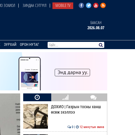
О ЗОХИОЛ
ЗИНДАА СЭТГҮҮЛ
MOBILE TV
БААСАН
2026.08.07
E
ЗУРХАЙ
ОРОН НУТАГ
ДОХИО | Газрын тосны ханш
өсөж эхэллээ
0 |
12 минутын өмнө