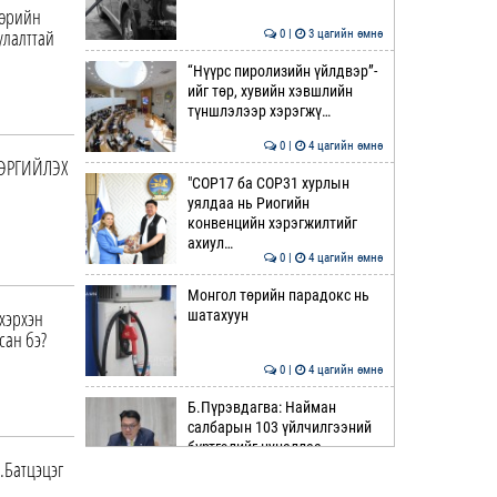
Төрийн
улалттай
0 |
3 цагийн өмнө
“Нүүрс пиролизийн үйлдвэр”-
ийг төр, хувийн хэвшлийн
түншлэлээр хэрэгжү…
0 |
4 цагийн өмнө
СЭРГИЙЛЭХ
"COP17 ба COP31 хурлын
уялдаа нь Риогийн
конвенцийн хэрэгжилтийг
ахиул…
0 |
4 цагийн өмнө
Монгол төрийн парадокс нь
хэрхэн
шатахуун
сан бэ?
0 |
4 цагийн өмнө
Б.Пүрэвдагва: Найман
салбарын 103 үйлчилгээний
бүртгэлийг цуцаллаа
.Батцэцэг
0 |
5 цагийн өмнө