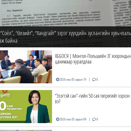
 “Соёл”, “Өлзийт”, “Хандгайт” зэрэг хүүхдийн зуслангийн хувьчлал
аж байна
ХББОСЯ | Монгол-Польшийн ЗГ хоорондын
цахимаар хуралдлаа
|
2026 оны 05 сарын 19
0
“Эзэгтэй сан”-гийн 50 сая төгрөгийг хэрхэн
вэ?
|
2026 оны 05 сарын 04
0