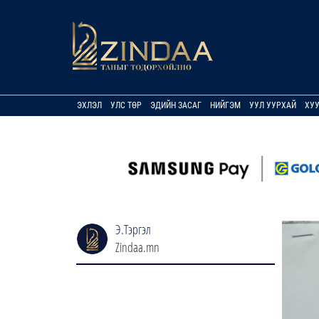
ЭХЛЭЛ
УЛС ТӨР
ЭДИЙН ЗАСАГ
НИЙГЭМ
УУЛ УУРХАЙ
ХУ
Э.Тэргэл
Zindaa.mn