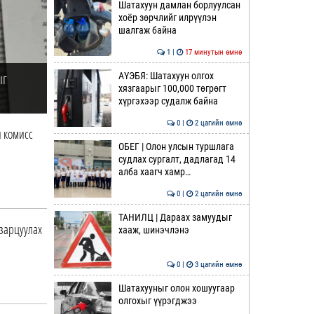
Шатахуун дамлан борлуулсан
хоёр зөрчлийг илрүүлэн
шалгаж байна
1 |
17 минутын өмнө
ыг
АҮЭБЯ: Шатахуун олгох
хязгаарыг 100,000 төгрөгт
хүргэхээр судалж байна
0 |
2 цагийн өмнө
 комисс
ОБЕГ | Олон улсын туршлага
судлах сургалт, дадлагад 14
алба хаагч хамр…
0 |
2 цагийн өмнө
ТАНИЛЦ | Дараах замуудыг
 зарцуулах
хааж, шинэчлэнэ
0 |
3 цагийн өмнө
Шатахууныг олон хошуугаар
олгохыг үүрэгджээ