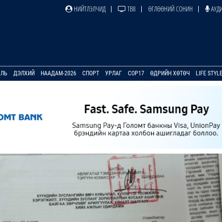
НИЙТЛЭЛЧИД
ТВ8
ӨГЛӨӨНИЙ СОНИН
АУДИ
УЛЬ
ДЭЛХИЙ
НААДАМ-2026
СПОРТ
УРЛАГ
COP17
ӨДРИЙН ХӨТӨЧ
LIFE STYL