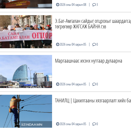
|
2026 оны 04 сарын 08
3
Э.Бат-Амгалан сайдыг огцрохыг шаардагса
төгрөгөөр ЖАГСАЖ БАЙНА гэв
|
2026 оны 04 сарын 05
0
Маргаашнаас ихэнх нутгаар дулаарна
|
2026 оны 04 сарын 05
0
ТАНИЛЦ | Цахилгааны хязгаарлалт хийх б
|
2026 оны 04 сарын 05
0