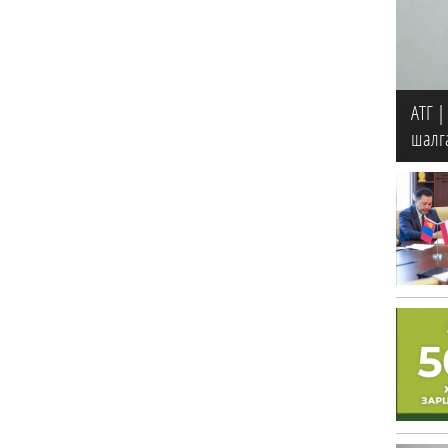
АТГ |
шалг