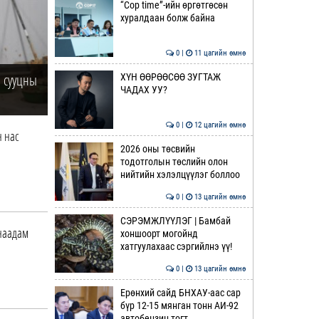
“Cop time”-ийн өргөтгөсөн
хуралдаан болж байна
0 |
11 цагийн өмнө
 сууцны
ХҮН ӨӨРӨӨСӨӨ ЗУГТАЖ
ЧАДАХ УУ?
0 |
12 цагийн өмнө
н нас
2026 оны төсвийн
тодотголын төслийн олон
нийтийн хэлэлцүүлэг боллоо
0 |
13 цагийн өмнө
СЭРЭМЖЛҮҮЛЭГ | Бамбай
 наадам
хоншоорт могойнд
хатгуулахаас сэргийлнэ үү!
0 |
13 цагийн өмнө
Ерөнхий сайд БНХАУ-аас сар
бүр 12-15 мянган тонн АИ-92
автобензин тогт…