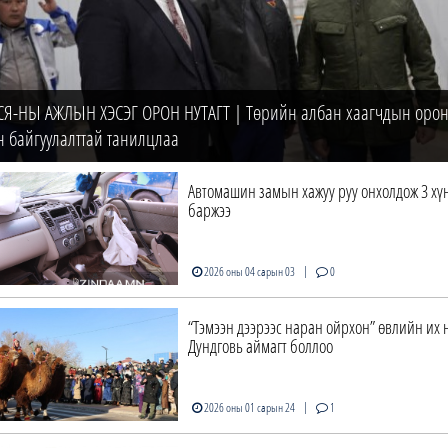
СЯ-НЫ АЖЛЫН ХЭСЭГ ОРОН НУТАГТ | Төрийн албан хаагчдын орон
н байгуулалттай танилцлаа
Автомашин замын хажуу руу онхолдож 3 хү
баржээ
|
2026 оны 04 сарын 03
0
“Тэмээн дээрээс наран ойрхон” өвлийн их
Дундговь аймагт боллоо
|
2026 оны 01 сарын 24
1