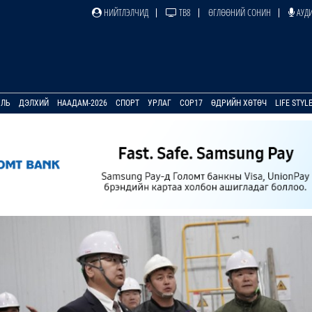
НИЙТЛЭЛЧИД
ТВ8
ӨГЛӨӨНИЙ СОНИН
АУДИ
УЛЬ
ДЭЛХИЙ
НААДАМ-2026
СПОРТ
УРЛАГ
COP17
ӨДРИЙН ХӨТӨЧ
LIFE STYL