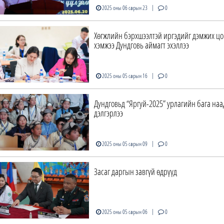
|
2025 оны 06 сарын 23
0
Хөгжлийн бэрхшээлтэй иргэдийг дэмжих цо
хэмжээ Дундговь аймагт эхэллээ
|
2025 оны 05 сарын 16
0
Дундговьд “Яргуй-2025” урлагийн бага на
дэлгэрлээ
|
2025 оны 05 сарын 09
0
Засаг даргын завгүй өдрүүд
|
2025 оны 05 сарын 06
0