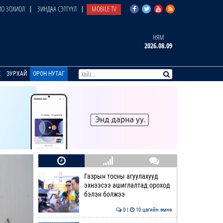
О ЗОХИОЛ
ЗИНДАА СЭТГҮҮЛ
MOBILE TV
НЯМ
2026.08.09
E
ЗУРХАЙ
ОРОН НУТАГ
Газрын тосны агуулахууд
эхнээсээ ашиглалтад ороход
бэлэн болжээ
0 |
10 цагийн өмнө