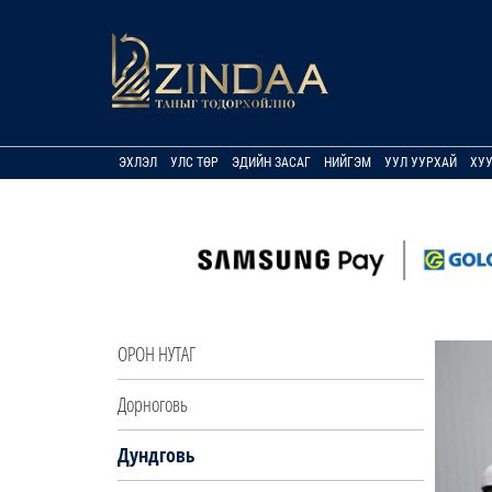
ЭХЛЭЛ
УЛС ТӨР
ЭДИЙН ЗАСАГ
НИЙГЭМ
УУЛ УУРХАЙ
ХУ
ОРОН НУТАГ
Дорноговь
Дундговь