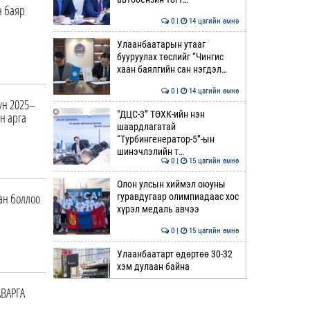
н баяр
0 |
14 цагийн өмнө
Улаанбаатарын утааг
бууруулах төслийг “Чингис
хаан баялгийн сан нэгдэл…
0 |
14 цагийн өмнө
ун 2025–
"ДЦС-3” ТӨХК-ийн нэн
н арга
шаардлагатай
“Турбингенератор-5”-ын
шинэчлэлийн т…
0 |
15 цагийн өмнө
Олон улсын хиймэл оюуны
ан боллоо
гуравдугаар олимпиадаас хос
хүрэл медаль авчээ
0 |
15 цагийн өмнө
Улаанбаатарт өдөртөө 30-32
хэм дулаан байна
АВАРГА
0 |
15 цагийн өмнө