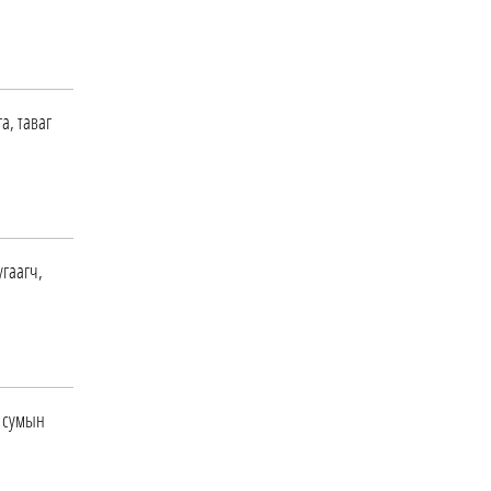
ДОРНЫН ЗУРХАЙ | Морь,
нохой жилтнээ аливаа үйлийг
хийхэд эерэг сайн
0 |
16 цагийн өмнө
а, таваг
ӨГЛӨӨНИЙ МЭНД!
0 |
16 цагийн өмнө
угаагч,
т сумын