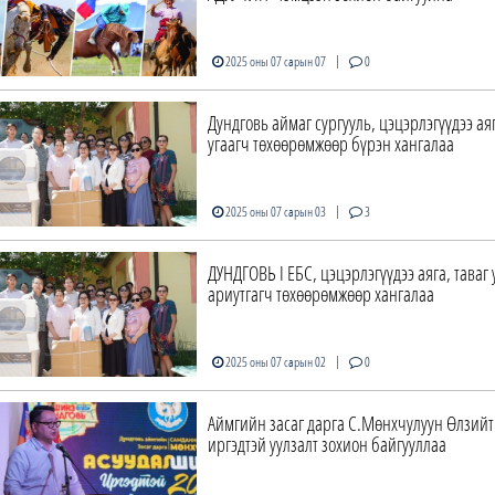
|
2025 оны 07 сарын 07
0
Дундговь аймаг сургууль, цэцэрлэгүүдээ аяг
угаагч төхөөрөмжөөр бүрэн хангалаа
|
2025 оны 07 сарын 03
3
ДУНДГОВЬ I ЕБС, цэцэрлэгүүдээ аяга, таваг 
ариутгагч төхөөрөмжөөр хангалаа
|
2025 оны 07 сарын 02
0
Аймгийн засаг дарга С.Мөнхчулуун Өлзий
иргэдтэй уулзалт зохион байгууллаа