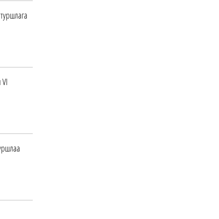
 туршлага
 VI
туршлаа