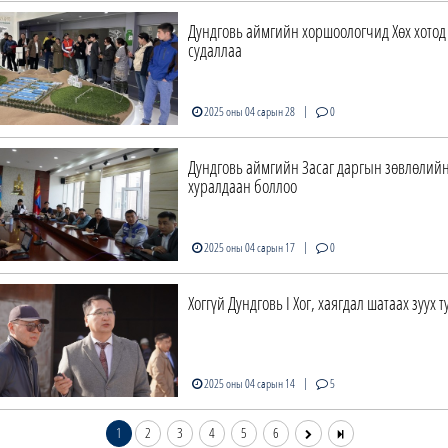
Дундговь аймгийн хоршоологчид Хөх хотод
судаллаа
|
2025 оны 04 сарын 28
0
Дундговь аймгийн Засаг даргын зөвлөлийн
хуралдаан боллоо
|
2025 оны 04 сарын 17
0
Хоггүй Дундговь I Хог, хаягдал шатаах зуух 
|
2025 оны 04 сарын 14
5
1
2
3
4
5
6