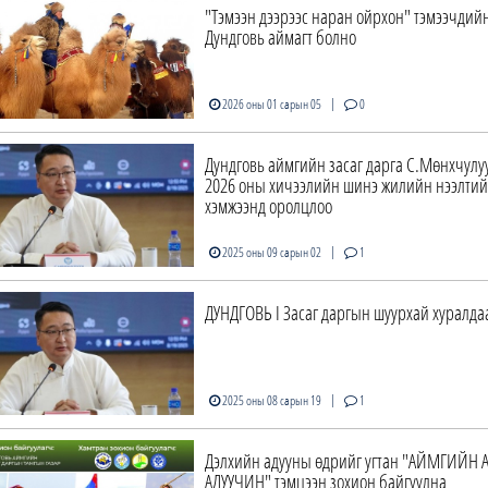
"Тэмээн дээрээс наран ойрхон" тэмээчдий
Дундговь аймагт болно
|
2026 оны 01 сарын 05
0
Дундговь аймгийн засаг дарга С.Мөнхчулу
2026 оны хичээлийн шинэ жилийн нээлтий
хэмжээнд оролцлоо
|
2025 оны 09 сарын 02
1
ДУНДГОВЬ I Засаг даргын шуурхай хуралда
|
2025 оны 08 сарын 19
1
Дэлхийн адууны өдрийг угтан "АЙМГИЙН 
АДУУЧИН" тэмцээн зохион байгуулна