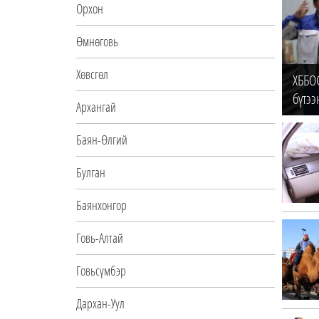
Орхон
Өмнөговь
Хөвсгөл
ХББО
бүтээ
Архангай
Баян-Өлгий
Булган
Баянхонгор
Говь-Алтай
Говьсүмбэр
Дархан-Уул