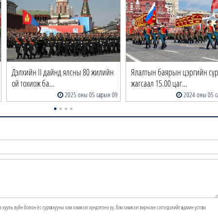
Дэлхийн II дайнд ялсны 80 жилийн
Ялалтын баярын цэргийн сүр
ой тохиож ба…
жагсаал 15.00 цаг…
2025 оны 05 сарын 09
2024 оны 05 с
э хууль зүйн болон ёс суртахууны хэм хэмжээг хүндэтгэнэ үү. Хэм хэмжээг зөрчсөн сэтгэгдэлийг админ устгах