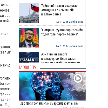
 хотын
Тайванийн засаг захиргаа
өрчээ.
Хятадын 17 компанийг
шалгаж байна
аагаар
ын зайн
1 |
16 цагийн өмнө
"Намрын чуулганаар төсвийн
 авиан
тодотголыг өргөн барина"
улаан,
7 |
17 цагийн өмнө
саалыг
Ази тивийн аварга
шалгаруулах Олон улсын
таеквон-догийн XI тэмцээн
хан”-д
MOBILE TV
Мон…
0 |
17 цагийн өмнө
үргэлж
ТББХ | 23 удаа хуралдаж, 72
асуудлыг хэлэлцэж, 4
богдол
хуулийн төсөл, УИХ-ын…
рсамж,
тгэлийн
0 |
18 цагийн өмнө
 санан
Хар тамхи допаминтай ямар хамааралтай вэ?
Нийслэлд ЕБС-ийн нэг ангид
а. Тэд
35-аас илүү хүүхэд
Бусад
| 15 цагийн өмнө