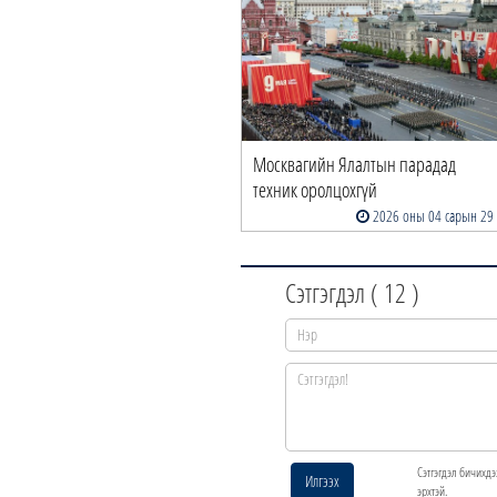
Москвагийн Ялалтын парадад
техник оролцохгүй
2026 оны 04 сарын 29
Сэтгэгдэл (
12
)
Сэтгэгдэл бичихдэ
Илгээх
эрхтэй.