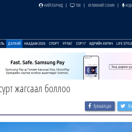
НИЙТЛЭЛЧИД
ТВ8
ӨГЛӨӨНИЙ СОНИН
АУДИ
УЛЬ
ДЭЛХИЙ
НААДАМ-2026
СПОРТ
УРЛАГ
COP17
ӨДРИЙН ХӨТӨЧ
LIFE STYL
үрт жагсаал боллоо
Хуваалцах
Жи