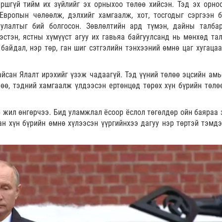
ршгүй тийм их зүйлийг эх орныхоо төлөө хийсэн. Тэд эх орноо
Европын чөлөөлж, дэлхийг хамгаалж, хот, тосгодыг сэргээн б
улалтыг бий болгосон. Зөвлөлтийн ард түмэн, дайны талба
эстэн, ястны хүмүүст агуу их гавьяа байгуулсанд нь мөнхөд та
 байдал, нэр төр, ган шиг сэтгэлийн тэнхээний өмнө цаг хугацаа
йсан Ялалт ирэхийг үзэж чадаагүй. Тэд үүний төлөө эцсийн амь
лөө, тэдний хамгаалж үлдээсэн ертөнцөд төрөх хүн бүрийн төлө
5 жил өнгөрчээ. Бид уламжлал ёсоор ёслол төгөлдөр ойн баяраа 
н хүн бүрийн өмнө хүлээсэн үүргийнхээ дагуу нэр төртэй тэмдэ