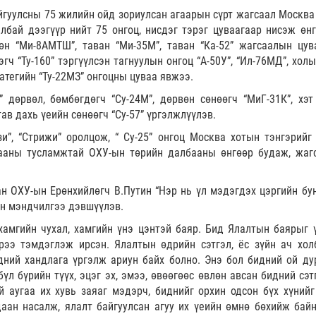
йгуулсны 75 жилийн ойд зориулсан агаарын сүрт жагсаал Москва
лбай дээгүүр нийт 75 онгоц, нисдэг тэрэг цуваагаар нисэж өнг
өн “Ми-8АМТШ”, таван “Ми-35М”, таван “Ка-52” жагсаалын цув
гч “Ту-160” тэргүүлсэн тагнуулын онгоц “А-50У”, “Ил-76МД”, хол
атегийн “Ту-22МЗ” онгоцны цуваа явжээ.
дөрвөл, бөмбөгдөгч “Су-24М”, дөрвөн сөнөөгч “МиГ-31К”, хэт
ав дахь үеийн сөнөөгч “Су-57” үргэлжлүүлэв.
и”, “Стрижи” оролцож, “ Су-25” онгоц Москва хотын тэнгэрийг 
утааны тусламжтай ОХУ-ын төрийн далбааны өнгөөр будаж, жаг
н ОХУ-ын Ерөнхийлөгч В.Путин “Нэр нь үл мэдэгдэх цэргийн бун
ын мэндчилгээ дэвшүүлэв.
хамгийн чухал, хамгийн үнэ цэнтэй баяр. Бид Ялалтын баярыг 
рээ тэмдэглэж ирсэн. Ялалтын өдрийн сэтгэл, ёс зүйн ач хол
идний хандлага үргэлж ариун байх болно. Энэ бол бидний ой ду
бүл бүрийн түүх, эцэг эх, эмээ, өвөөгөөс өвлөн авсан бидний сэ
й аугаа их хувь заяаг мэдэрч, биднийг орхин одсон бүх хүнийг
аан насалж, ялалт байгуулсан агуу их үеийн өмнө бөхийж байн