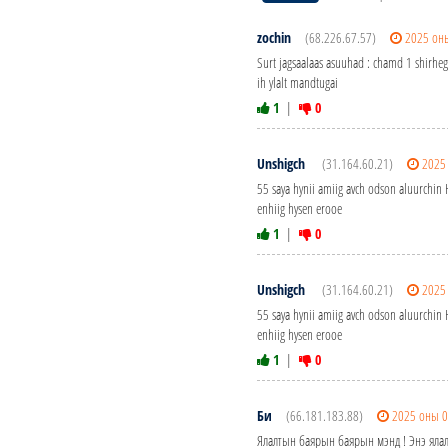
zochin
(68.226.67.57)
2025 он
Surt jagsaalaas asuuhad : chamd 1 shirh
ih ylalt mandtugai
1
|
0
Unshigch
(31.164.60.21)
2025
55 saya hynii amiig avch odson aluurchin H
enhiig hysen erooe
1
|
0
Unshigch
(31.164.60.21)
2025
55 saya hynii amiig avch odson aluurchin H
enhiig hysen erooe
1
|
0
Би
(66.181.183.88)
2025 оны 0
Ялалтын баярын баярын мэнд ! Энэ ялалт