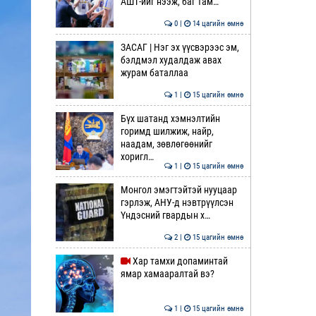
АШТ-ийг нээж, баг там…
0 |
14 цагийн өмнө
ЗАСАГ | Нэг эх үүсвэрээс эм,
бэлдмэл худалдаж авах
журам баталлаа
1 |
15 цагийн өмнө
Бүх шатанд хэмнэлтийн
горимд шилжиж, найр,
наадам, зөвлөгөөнийг
хоригл…
1 |
15 цагийн өмнө
Монгол эмэгтэйтэй нууцаар
гэрлэж, АНУ-д нэвтрүүлсэн
Үндэсний гвардын х…
2 |
15 цагийн өмнө
Хар тамхи допаминтай
ямар хамааралтай вэ?
1 |
15 цагийн өмнө