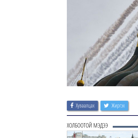
Хуваалцах
Жиргэх
ХОЛБООТОЙ МЭДЭЭ