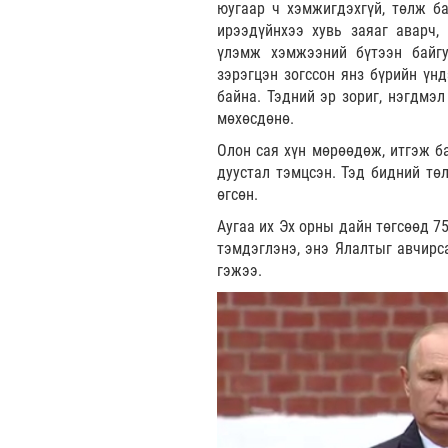
юугаар ч хэмжигдэхгүй, төлж ба
ирээдүйнхээ хувь заяаг аварч, 
үлэмж хэмжээний бүтээн байгу
зэрэгцэн зогссон янз бүрийн үнд
байна. Тэдний эр зориг, нэгдмэл
мөхөсдөнө.
Олон сая хүн мөрөөдөж, итгэж ба
дуустал тэмцсэн. Тэд бидний тө
өгсөн.
Аугаа их Эх орны дайн төгсөөд 7
тэмдэглэнэ, энэ Ялалтыг авчирса
гэжээ.