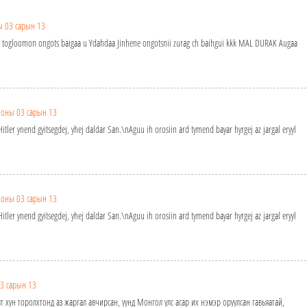
ы 03 сарын 13
eg togloomon ongots baigaa u Ydahdaa Jinhene ongotsnii zurag ch baihgui kkk MAL DURAK Augaa
 оны 03 сарын 13
itler ynend gyitsegdej, yhej daldar San.\nAguu ih orosiin ard tymend bayar hyrgej az jargal eryyl
 оны 03 сарын 13
itler ynend gyitsegdej, yhej daldar San.\nAguu ih orosiin ard tymend bayar hyrgej az jargal eryyl
3 сарын 13
 хун торолхтонд аз жаргал авчирсан, уунд Монгол улс асар их нэмэр оруулсан гавьяатай,