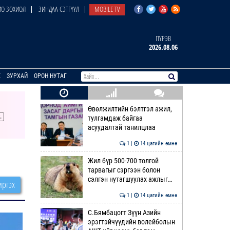
О ЗОХИОЛ
ЗИНДАА СЭТГҮҮЛ
MOBILE TV
ПҮРЭВ
2026.08.06
E
ЗУРХАЙ
ОРОН НУТАГ
Өвөлжилтийн бэлтгэл ажил,
тулгамдаж байгаа
асуудалтай танилцлаа
1 |
14 цагийн өмнө
Жил бүр 500-700 толгой
тарвагыг сэргээн болон
сэлгэн нутагшуулах ажлыг…
ргэх
1 |
14 цагийн өмнө
С.Бямбацогт Зүүн Азийн
эрэгтэйчүүдийн волейболын