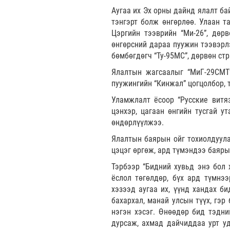
Аугаа их Эх орны дайнд ялалт ба
тэнгэрт болж өнгөрлөө. Улаан та
Цэргийн тээврийн “Ми-26”, дөрв
өнгөрсний дараа пуужин тээвэрлэ
бөмбөгдөгч “Ту-95МС”, дөрвөн стр
Ялалтын жагсаалыг “МиГ-29СМТ” 
пуужингийн “Кинжал” цогцолбор, т
Уламжлалт ёсоор “Русские витяз
цэнхэр, цагаан өнгийн тусгай 
өндөрлүүлжээ.
Ялалтын баярын ойг тохиолдуула
цэцэг өргөж, ард түмэндээ баяр
Тэрбээр “Бидний хувьд энэ бол 
ёслол төгөлдөр, бүх ард түмнээ
хэзээд аугаа их, үүнд хандах б
бахархал, манай улсын түүх, гэр 
нэгэн хэсэг. Өнөөдөр бид тэдни
дурсаж, ахмад дайчиддаа урт уд