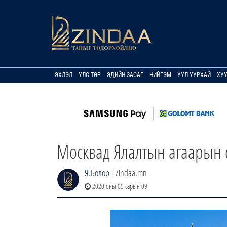
ЭХЛЭЛ
УЛС ТӨР
ЭДИЙН ЗАСАГ
НИЙГЭМ
УУЛ УУРХАЙ
ХУ
Москвад Ялалтын агаарын с
Я.Болор
Zindaa.mn
|
2020 оны 05 сарын 09