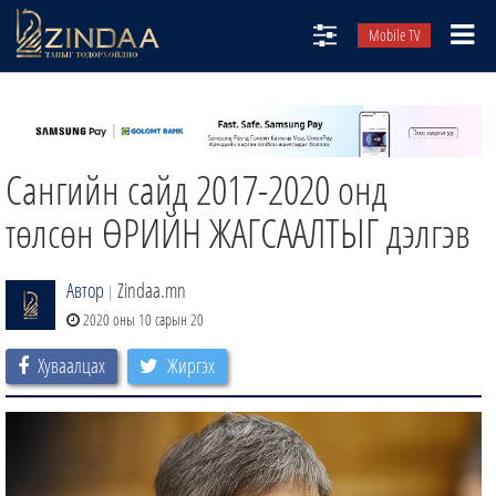
Mobile TV
НИЙТЛЭЛЧИД
ТВ8
Сангийн сайд 2017-2020 онд
ӨГЛӨӨНИЙ СОНИН
АУДИО ЗОХИОЛ
төлсөн ӨРИЙН ЖАГСААЛТЫГ дэлгэв
ЗИНДАА СЭТГҮҮЛ
Автор
Zindaa.mn
|
2020 оны 10 сарын 20
Хуваалцах
Жиргэх