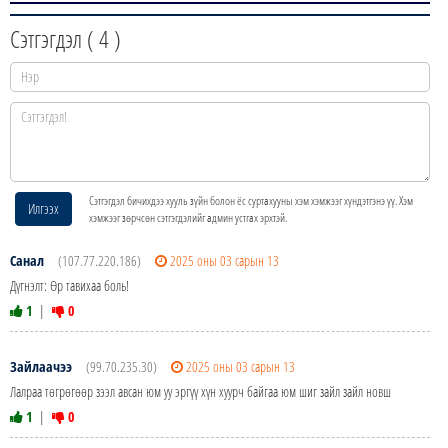
Сэтгэгдэл (
4
)
Сэтгэгдэл бичихдээ хууль зүйн болон ёс суртахууны хэм хэмжээг хүндэтгэнэ үү. Хэм
Илгээх
хэмжээг зөрчсөн сэтгэгдэлийг админ устгах эрхтэй.
Санал
(107.77.220.186)
2025 оны 03 сарын 13
Дүгнэлт: Өр тавихаа боль!
1
|
0
Зайлаачээ
(99.70.235.30)
2025 оны 03 сарын 13
Лалраа төгрөгөөр зээл авсан юм уу эргүү хүн хуурч байгаа юм шиг зайл зайл новш
1
|
0