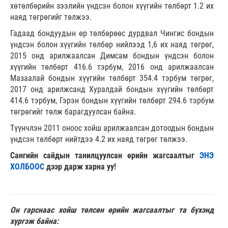
хөтөлбөрийн зээлийн үндсэн болон хүүгийн төлбөрт 1.2 их
наяд төгрөгийг төлжээ.
Гадаад бондуудын өр төлбөрөөс дурдвал Чингис бондын
үндсэн болон хүүгийн төлбөр нийлээд 1,6 их наяд төгрөг,
2015 онд арилжаалсан Димсам бондын үндсэн болон
хүүгийн төлбөрт 416.6 тэрбум, 2016 онд арилжаалсан
Мазаалай бондын хүүгийн төлбөрт 354.4 тэрбум төгрөг,
2017 онд арилжсанд Хуралдай бондын хүүгийн төлбөрт
414.6 тэрбум, Гэрэн бондын хүүгийн төлбөрт 294.6 тэрбум
төгрөгийг төлж барагдуулсан байна.
Түүнчлэн 2011 оноос хойш арилжаалсан дотоодын бондын
үндсэн төлбөрт нийтдээ 4.2 их наяд төгрөг төлжээ.
Сангийн сайдын танилцуулсан өрийн жагсаалтыг
ЭНЭ
ХОЛБООС
дээр дарж харна уу!
Он гарснаас хойш төлсөн өрийн жагсаалтыг та бүхэнд
хүргэж байна: