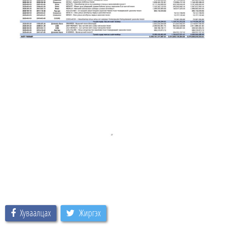
Хуваалцах
Жиргэх