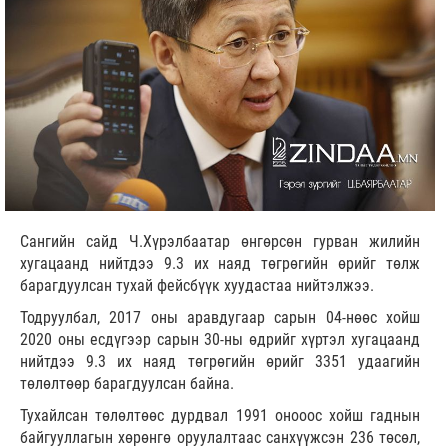
Сангийн сайд Ч.Хүрэлбаатар өнгөрсөн гурван жилийн
хугацаанд нийтдээ 9.3 их наяд төгрөгийн өрийг төлж
барагдуулсан тухай фейсбүүк хуудастаа нийтэлжээ.
Тодруулбал, 2017 оны аравдугаар сарын 04-нөөс хойш
2020 оны есдүгээр сарын 30-ны өдрийг хүртэл хугацаанд
нийтдээ 9.3 их наяд төгрөгийн өрийг 3351 удаагийн
төлөлтөөр барагдуулсан байна.
Тухайлсан төлөлтөөс дурдвал 1991 онооос хойш гаднын
байгууллагын хөрөнгө оруулалтаас санхүүжсэн 236 төсөл,