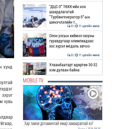
"ДЦС-3” ТӨХК-ийн нэн
шаардлагатай
“Турбингенератор-5”-ын
шинэчлэлийн т…
0 |
11 цагийн өмнө
Олон улсын хиймэл оюуны
гуравдугаар олимпиадаас
хос хүрэл медаль авчээ
0 |
11 цагийн өмнө
Улаанбаатарт өдөртөө 30-32
н хүнд
хэм дулаан байна
MOBILE TV
юултай
0 |
12 цагийн өмнө
лэрдэг
ДОРНЫН ЗУРХАЙ | Морь,
 зэрэг
нохой жилтнээ аливаа үйлийг
м хувь
хийхэд эерэг сайн
0 |
12 цагийн өмнө
алдвар
Хар тамхи допаминтай ямар хамааралтай вэ?
ӨГЛӨӨНИЙ МЭНД!
гаар,
Бусад
| 2026-08-05