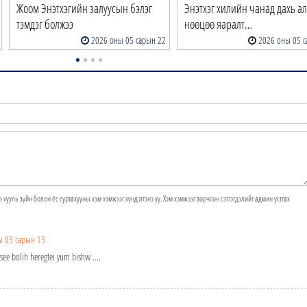
Жоом Энэтхэгийн залуусын бэлэг
Энэтхэг хилийн чанад дахь а
тэмдэг болжээ
нөөцөө яаралт…
2026 оны 05 сарын 22
2026 оны 05 с
э хууль зүйн болон ёс суртахууны хэм хэмжээг хүндэтгэнэ үү. Хэм хэмжээг зөрчсөн сэтгэгдэлийг админ устгах
ы 03 сарын 13
ee bolih heregtei yum bishvv ....