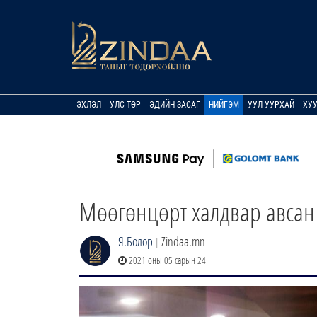
ЭХЛЭЛ
УЛС ТӨР
ЭДИЙН ЗАСАГ
НИЙГЭМ
УУЛ УУРХАЙ
ХУ
Мөөгөнцөрт халдвар авсан 
Я.Болор
Zindaa.mn
|
2021 оны 05 сарын 24