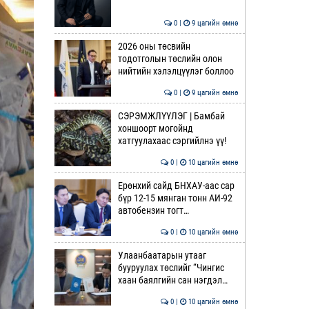
0 |
9 цагийн өмнө
2026 оны төсвийн
тодотголын төслийн олон
нийтийн хэлэлцүүлэг боллоо
0 |
9 цагийн өмнө
СЭРЭМЖЛҮҮЛЭГ | Бамбай
хоншоорт могойнд
хатгуулахаас сэргийлнэ үү!
0 |
10 цагийн өмнө
Ерөнхий сайд БНХАУ-аас сар
бүр 12-15 мянган тонн АИ-92
автобензин тогт…
0 |
10 цагийн өмнө
Улаанбаатарын утааг
бууруулах төслийг “Чингис
хаан баялгийн сан нэгдэл…
0 |
10 цагийн өмнө