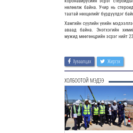
коронавирусийн эсрэг стероиды
нөлөөлж байна. Учир нь стероид
таатай нөхцөлийг бүрдүүлдэг бай
Хамгийн сүүлийн үеийн мэдээллээ
аваад байна. Энэтхэгийн хим
мужид мөөгөнцрийн эсрэг нийт 23
Хуваалцах
Жиргэх
ХОЛБООТОЙ МЭДЭЭ