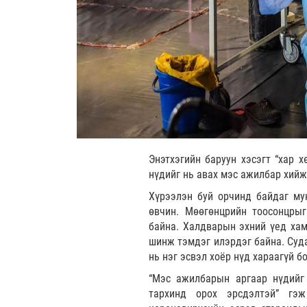
Энэтхэгийн баруун хэсэгт “хар 
нүдийг нь авах мэс ажилбар хийж 
Хүрээлэн буй орчинд байдаг му
өвчин. Мөөгөнцрийн тоосонцрыг
байна. Халдварын эхний үед хамр
шинж тэмдэг илэрдэг байна. Суда
нь нэг эсвэл хоёр нүд хараагүй б
“Мэс ажилбарын аргаар нүдийг 
тархинд орох эрсдэлтэй” г