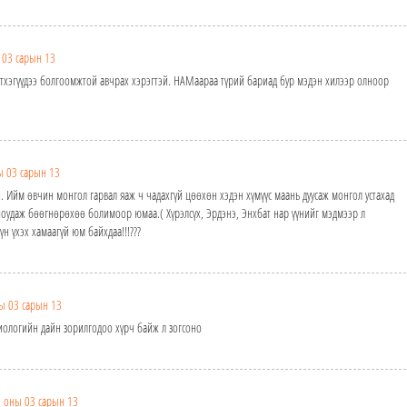
 03 сарын 13
этхэгүүдээ болгоомжтой авчрах хэрэгтэй. НАМаараа түрий бариад бур мэдэн хилээр олноор
ы 03 сарын 13
й. Ийм өвчин монгол гарвал яаж ч чадахгүй цөөхөн хэдэн хүмүүс маань дуусаж монгол устахад
оудаж бөөгнөрөхөө болимоор юмаа.( Хүрэлсүх, Эрдэнэ, Энхбат нар үүнийг мэдмээр л
 үхэх хамаагүй юм байхдаа!!!???
ы 03 сарын 13
ериологийн дайн зорилгодоо хүрч байж л зогсоно
 оны 03 сарын 13