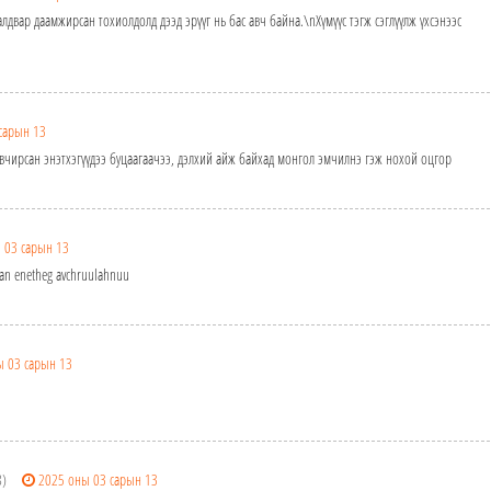
алдвар даамжирсан тохиолдолд дээд эрүүг нь бас авч байна.\nХүмүүс тэгж сэглүүлж үхсэнээс
сарын 13
вчирсан энэтхэгүүдээ буцаагаачээ, дэлхий айж байхад монгол эмчилнэ гэж нохой оцгор
 03 сарын 13
ahan enetheg avchruulahnuu
ы 03 сарын 13
8)
2025 оны 03 сарын 13