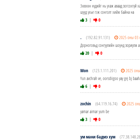
Зөвхөн нүдийг нь ухаж аваад зогсохгүй х
шууд үхье гэж сонголт хийж байна на
3
|
0
.
(192.82.91.131)
2025 оны 03 
Дорноговьд сонгуулийн шоунд зориулж а
20
|
0
Mon
(123.1.111.201)
2025 оны
Yun avchrah ve, oorsdiigoo yay gej bj ba
6
|
0
zochin
(64.119.16.74)
2025 он
yamar aimar yum be
3
|
0
ум мани бадмэ хум
(77.38.148.2