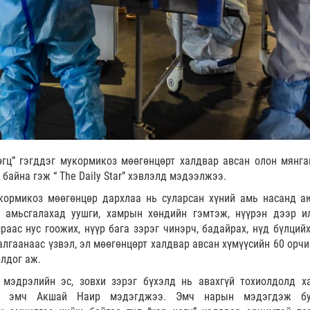
хөгц” гэгддэг мукормикоз мөөгөнцөрт халдвар авсан олон мянга
байна гэж “ The Daily Star” хэвлэлд мэдээлжээ.
кормикоз мөөгөнцөр дархлаа нь суларсан хүний амь насанд а
 амьсгалахад уушги, хамрын хөндийн гэмтэж, нүүрэн дээр и
аас нус гоожих, нүүр бага зэрэг чинэрч, бадайрах, нүд бүлцийх
лгаанаас үзвэл, эл мөөгөнцөрт халдвар авсан хүмүүсийн 60 орчи
олдог аж.
мэдрэлийн эс, зовхи зэрэг бүхэлд нь авахгүй тохиолдолд х
эж эмч Акшай Наир мэдэгджээ. Эмч нарын мэдэгдэж буй