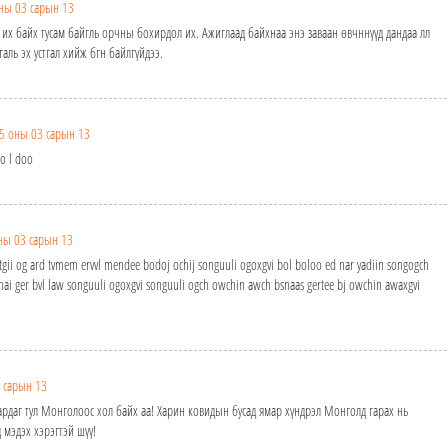
ны 03 сарын 13
м их байх тусам байгль орчны бохирдол их. Ажиглаад байхнаа энэ заваан өвчннүүд дандаа лл
галь эх устгал хийж бгн байлгүйдээ.
5 оны 03 сарын 13
no l doo
ны 03 сарын 13
tgii og ard tvmem ervvl mendee bodoj ochij songuuli ogoxgvi bol boloo ed nar yadiin songogch
anai ger bvl law songuuli ogoxgvi songuuli ogch owchin awch bsnaas gertee bj owchin awaxgvi
 сарын 13
гардаг тул Монголоос хол байх аа! Харин ковидын бусад ямар хүндрэл Монголд гарах нь
 мэдэх хэрэгтэй шүү!