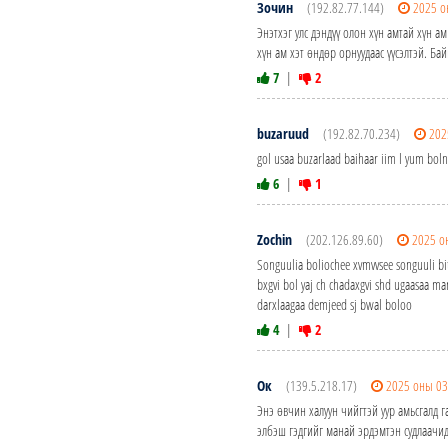
Зочин
(192.82.77.144)
2025 о
Энэтхэг улс дэндүү олон хүн амтай хүн а
хүн ам хэт өндөр орнуудаас үүсэлтэй. Бай
7
|
2
buzaruud
(192.82.70.234)
202
gol usaa buzarlaad baihaar iim l yum bol
6
|
1
Zochin
(202.126.89.60)
2025 о
Songuulia boliochee xvmvvsee songuuli bi
bxgvi bol yaj ch chadaxgvi shd ugaasaa m
darxlaagaa demjeed sj bwal boloo
4
|
2
Ок
(139.5.218.17)
2025 оны 03
Энэ өвчин халуун чийгтэй уур амьсгалд 
элбэш гэдгийг манай эрдэмтэн судлаачид