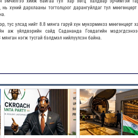
н эмчилгээ хийж байгаа тул “хар хөгц” халдвар эрчимтэй та
 нь хүний дархлааны тогтолцоог дарангуйлдаг тул мөөгөнцөрт
на.
р, тус улсад нийт 8.8 мянга гаруй хүн мукормикоз мөөгөнцөрт х
ийн аж үйлдвэрийн сайд Садананда Говдагийн мэдэгдсэнээ
 мянган нэгж тусгай бэлдмэл нийлүүлсэн байна.