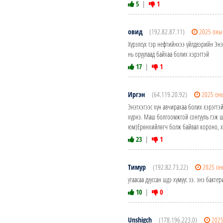
5
|
1
овид
(192.82.87.11)
2025 оны
Хүрэлсүх тэр нефтийнхээ үйлдвэрийн Эн
нь оруулаад байхаа болих хэрэгтэй
17
|
1
Иргэн
(64.119.20.92)
2025 он
Энэтхэгээс хүн авчирахаа болих хэрэгтэ
хүрнэ. Маш болгоомжтой сонгууль гэж ш
юм)Ерөнхийлөгч болж байвал короно, хүн
23
|
1
Тимур
(192.82.73.22)
2025 он
угаасаа дууссан шдэ хүмүүс ээ. энэ бакт
10
|
0
Unshigch
(178.196.223.0)
2025