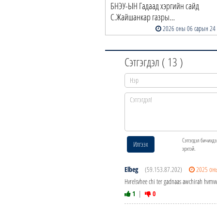
БНЭУ-ЫН Гадаад хэргийн сайд
С.Жайшанкар газры…
2026 оны 06 сарын 24
Сэтгэгдэл (
13
)
Сэтгэгдэл бичихдэ
Илгээх
эрхтэй.
Elbeg
(59.153.87.202)
2025 он
Hvrelsvhee chi ter gadnaas awchirah hvmvvs
1
|
0