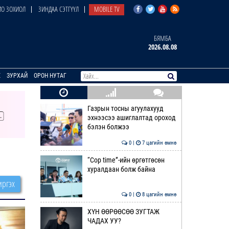
О ЗОХИОЛ
ЗИНДАА СЭТГҮҮЛ
MOBILE TV
БЯМБА
2026.08.08
E
ЗУРХАЙ
ОРОН НУТАГ
Газрын тосны агуулахууд
эхнээсээ ашиглалтад ороход
бэлэн болжээ
0 |
7 цагийн өмнө
“Cop time”-ийн өргөтгөсөн
хуралдаан болж байна
ргэх
0 |
8 цагийн өмнө
ХҮН ӨӨРӨӨСӨӨ ЗУГТАЖ
ЧАДАХ УУ?