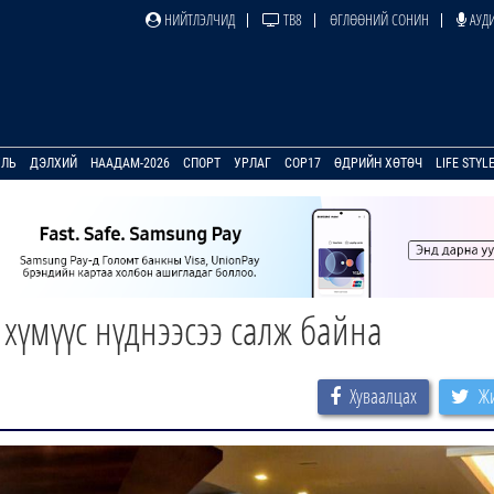
НИЙТЛЭЛЧИД
ТВ8
ӨГЛӨӨНИЙ СОНИН
АУДИ
УЛЬ
ДЭЛХИЙ
НААДАМ-2026
СПОРТ
УРЛАГ
COP17
ӨДРИЙН ХӨТӨЧ
LIFE STYL
хүмүүс нүднээсээ салж байна
Хуваалцах
Жи