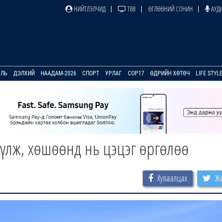
НИЙТЛЭЛЧИД
ТВ8
ӨГЛӨӨНИЙ СОНИН
АУДИ
УЛЬ
ДЭЛХИЙ
НААДАМ-2026
СПОРТ
УРЛАГ
COP17
ӨДРИЙН ХӨТӨЧ
LIFE STYL
зүүлж, хөшөөнд нь цэцэг өргөлөө
Хуваалцах
Жи