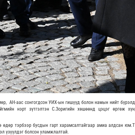
өр, АН-аас сонгогдсон УИХ-ын гишүүд болон намын нийт бүрэлд
йгмийн нэрт зүтгэлтэн С.Зоригийн хөшөөнд цэцэг өргөж хүн
 өдөр тэрбээр бусдын гарт харамсалтайгаар амиа алдсан юм.Т
эл үзүүлдэг болсон уламжлалтай.