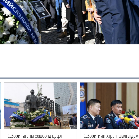
С.Зориг агсны хөшөөнд цэцэг
С.Зоригийн хэрэгт шалгагдаж