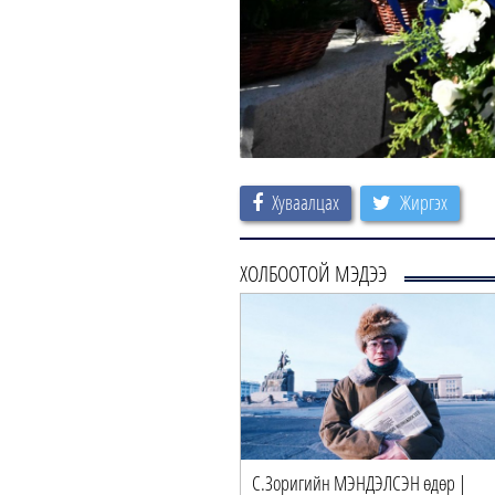
Хуваалцах
Жиргэх
ХОЛБООТОЙ МЭДЭЭ
С.Зоригийн МЭНДЭЛСЭН өдөр |