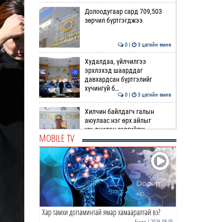
Долоодугаар сард 709,503
зөрчил бүртгэгджээ
0 |
3 цагийн өмнө
Худалдаа, үйлчилгээ
эрхлэхэд шаарддаг
давхардсан бүртгэлийг
хүчингүй б…
0 |
3 цагийн өмнө
Хилчин байлдагч галын
аюулаас нэг өрх айлыг
урьдчилан сэргийлж,
MOBILE TV
аварчэ…
0 |
4 цагийн өмнө
Буянт суманд алга болсон 10
настай охиныг эрэн хайх
ажиллагаа үргэлжил…
0 |
4 цагийн өмнө
Хар тамхи допаминтай ямар хамааралтай вэ?
ОБЕГ | Бүх сумд цас,
шуурганы үед зам нээх
Бусад
| 2026-08-05