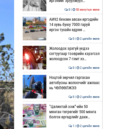
иргэнийг эрүүлжүүл…
0 |
50 минутын өмнө
АИ92 бензин авсан иргэдийн
14 хувь буюу 7000 гаруй
иргэн тухайн өдрөө …
0 |
2 цагийн өмнө
Жолоодох эрхгүй үедээ
согтуугаар тээврийн хэрэгсэл
жолоодсон 7 гэмт хэ…
0 |
2 цагийн өмнө
Ноцтой зөрчил гаргасан
автобусны жолоочийг ажлаас
нь ЧӨЛӨӨЛЖЭЭ
0 |
2 цагийн өмнө
“Цалинтай ээж”-ийн 50
мянган төгрөгийг 500 мянга
болгох өргөдлийг дахи…
1 |
2 цагийн өмнө