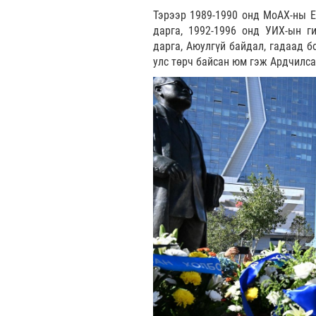
Тэрээр 1989-1990 онд МоАХ-ны Е
дарга, 1992-1996 онд УИХ-ын г
дарга, Аюулгүй байдал, гадаад 
улс төрч байсан юм гэж Ардчилс