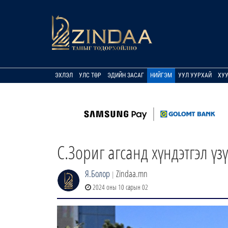
ЭХЛЭЛ
УЛС ТӨР
ЭДИЙН ЗАСАГ
НИЙГЭМ
УУЛ УУРХАЙ
ХУ
С.Зориг агсанд хүндэтгэл ү
Я.Болор
Zindaa.mn
|
2024 оны 10 сарын 02