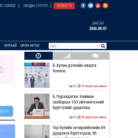
О ЗОХИОЛ
ЗИНДАА СЭТГҮҮЛ
MOBILE TV
БААСАН
2026.08.07
E
ЗУРХАЙ
ОРОН НУТАГ
Б.Хулан дэлхийн аварга
боллоо
0 |
10 минутын өмнө
Б.Пүрэвдагва: Найман
салбарын 103 үйлчилгээний
бүртгэлийг цуцаллаа
ргэх
0 |
29 минутын өмнө
Гэр бүлийн хүчирхийллийн 69
дуудлага бүртгэгдэж, 86