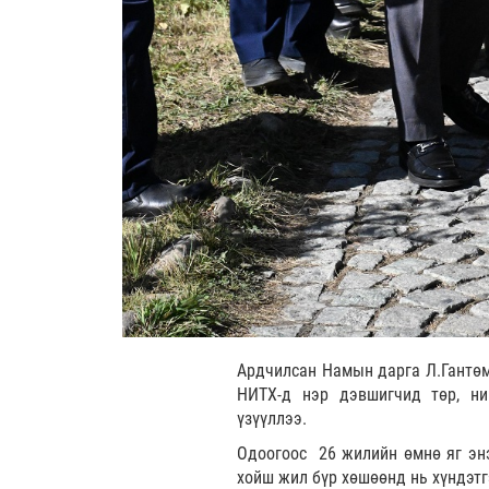
Ардчилсан Намын дарга Л.Гантөм
НИТХ-д нэр дэвшигчид төр, ни
үзүүллээ.
Одоогоос 26 жилийн өмнө яг энэ
хойш жил бүр хөшөөнд нь хүндэтг