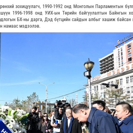
рөнхий зохицуулагч, 1990-1992 онд Монголын Парламентын бүл
ишүүн 1996-1998 онд УИХ-ын Төрийн байгуулалтын Байнгын х
бодлогын БХ-ны дарга, Дэд бүтцийн сайдын албыг хашиж байсан 
ан намаас мэдээлэв.