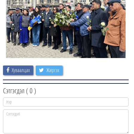
Хуваалцах
Жиргэх
Сэтгэгдэл (
0
)