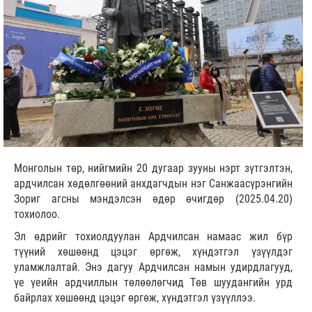
Монголын төр, нийгмийн 20 дугаар зууны нэрт зүтгэлтэн,
ардчилсан хөдөлгөөний анхдагчдын нэг Санжаасүрэнгийн
Зориг агсны мэндэлсэн өдөр өчигдөр (2025.04.20)
тохиолоо.
Эл өдрийг тохиолдуулан Ардчилсан намаас жил бүр
түүний хөшөөнд цэцэг өргөж, хүндэтгэл үзүүлдэг
уламжлалтай. Энэ дагуу Ардчилсан намын удирдлагууд,
үе үеийн ардчиллын төлөөлөгчид Төв шуудангийн урд
байрлах хөшөөнд цэцэг өргөж, хүндэтгэл үзүүллээ.