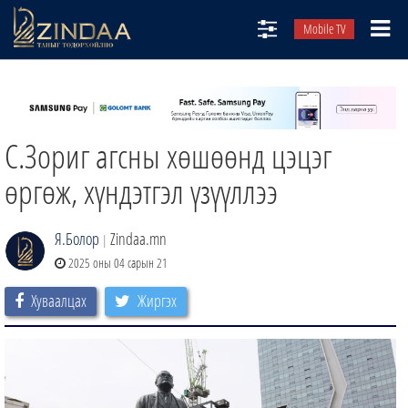
Mobile TV
НИЙТЛЭЛЧИД
ТВ8
С.Зориг агсны хөшөөнд цэцэг
ӨГЛӨӨНИЙ СОНИН
АУДИО ЗОХИОЛ
өргөж, хүндэтгэл үзүүллээ
ЗИНДАА СЭТГҮҮЛ
Я.Болор
Zindaa.mn
|
2025 оны 04 сарын 21
Хуваалцах
Жиргэх