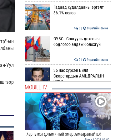
Гадаад худалдааны эргэлт
36.1% өслөө
0 |
8 цагийн өмнө
ОУВС | Сонгууль дөхсөн ч
тр"-ын
бодлогоо алдаж болохгүй
албаны
0 |
9 цагийн өмнө
ан-Уул
36 нас хүрсэн Билл
Скарсгардын АМЬДРАЛЫН
ҮЗЭЛ
ишгээр
MOBILE TV
0 |
10 цагийн өмнө
ӨРНИЙН ЗУРХАЙ |
Жинлүүрийнхний бүтээлч
байдал нэмэгдэнэ
0 |
11 цагийн өмнө
Хар тамхи допаминтай ямар хамааралтай вэ?
ӨГЛӨӨНИЙ МЭНД!
Бусад
| 2026-08-05