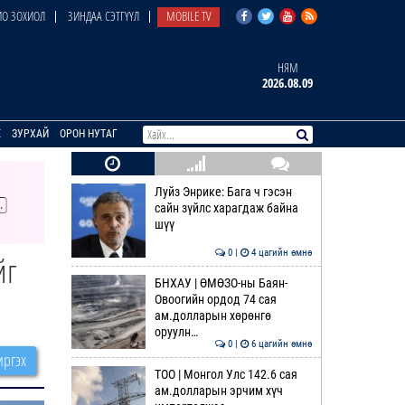
О ЗОХИОЛ
ЗИНДАА СЭТГҮҮЛ
MOBILE TV
НЯМ
2026.08.09
E
ЗУРХАЙ
ОРОН НУТАГ
Луйз Энрике: Бага ч гэсэн
сайн зүйлс харагдаж байна
шүү
0 |
4 цагийн өмнө
йг
БНХАУ | ӨМӨЗО-ны Баян-
Овоогийн ордод 74 сая
ам.долларын хөрөнгө
оруулн…
0 |
6 цагийн өмнө
ргэх
ТОО | Монгол Улс 142.6 сая
ам.долларын эрчим хүч