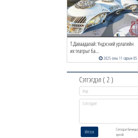
Т.Даваадалай: Үндэсний урлагийн
их театрыг ба…
2025 оны 11 сарын 05
Сэтгэгдэл (
2
)
Сэтгэгдэл бичихдэ
Илгээх
эрхтэй.