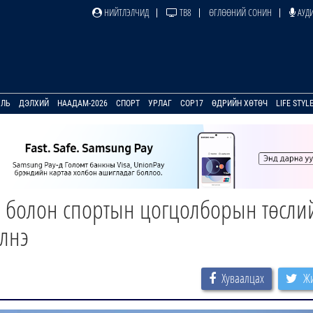
НИЙТЛЭЛЧИД
ТВ8
ӨГЛӨӨНИЙ СОНИН
АУДИ
УЛЬ
ДЭЛХИЙ
НААДАМ-2026
СПОРТ
УРЛАГ
COP17
ӨДРИЙН ХӨТӨЧ
LIFE STYL
р болон спортын цогцолборын төсли
үлнэ
Хуваалцах
Жи