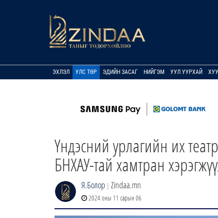
ЭХЛЭЛ
УЛС ТӨР
ЭДИЙН ЗАСАГ
НИЙГЭМ
УУЛ УУРХАЙ
ХУ
Үндэсний урлагийн их теат
БНХАУ-тай хамтран хэрэгжү
Я.Болор
Zindaa.mn
|
2024 оны 11 сарын 06