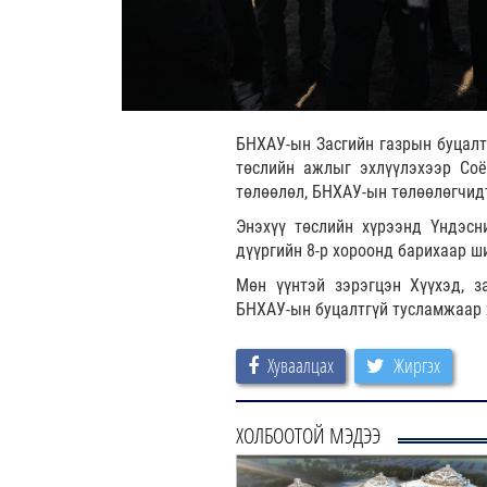
БНХАУ-ын Засгийн газрын буцалт
төслийн ажлыг эхлүүлэхээр Соё
төлөөлөл, БНХАУ-ын төлөөлөгчид
Энэхүү төслийн хүрээнд Үндэсн
дүүргийн 8-р хороонд барихаар ш
Мөн үүнтэй зэрэгцэн Хүүхэд, 
БНХАУ-ын буцалтгүй тусламжаар 
Хуваалцах
Жиргэх
ХОЛБООТОЙ МЭДЭЭ