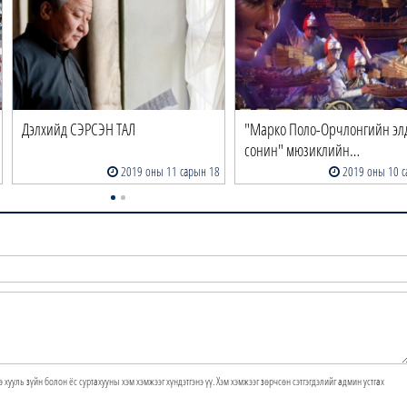
Дэлхийд СЭРСЭН ТАЛ
"Марко Поло-Орчлонгийн эл
сонин" мюзиклийн…
2019 оны 11 сарын 18
2019 оны 10 с
э хууль зүйн болон ёс суртахууны хэм хэмжээг хүндэтгэнэ үү. Хэм хэмжээг зөрчсөн сэтгэгдэлийг админ устгах