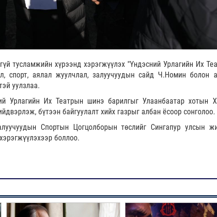
гүй тусламжийн хүрээнд хэрэгжүүлэх "Үндэсний Урлагийн Их Теа
л, спорт, аялал жуулчлал, залуучуудын сайд Ч.Номин болон 
тэй уулзлаа.
ий Урлагийн Их Театрын шинэ барилгыг Улаанбаатар хотын Х
ийдвэрлэж, бүтээн байгуулалт хийх газрыг албан ёсоор сонголоо.
залуучуудын Спортын Цогцолборын төслийг Сингапур улсын ж
хэрэгжүүлэхээр боллоо.