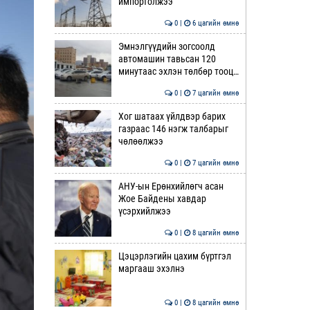
импортолжээ
0 |
6 цагийн өмнө
Эмнэлгүүдийн зогсоолд
автомашин тавьсан 120
минутаас эхлэн төлбөр тооц…
0 |
7 цагийн өмнө
Хог шатаах үйлдвэр барих
газраас 146 нэгж талбарыг
чөлөөлжээ
0 |
7 цагийн өмнө
АНУ-ын Ерөнхийлөгч асан
Жое Байдены хавдар
үсэрхийлжээ
0 |
8 цагийн өмнө
Цэцэрлэгийн цахим бүртгэл
маргааш эхэлнэ
0 |
8 цагийн өмнө