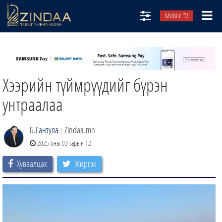
Mobile TV
НИЙТЛЭЛЧИД
ТВ8
Хээрийн түймрүүдийг бүрэн
ӨГЛӨӨНИЙ СОНИН
АУДИО ЗОХИОЛ
унтраалаа
ЗИНДАА СЭТГҮҮЛ
Б.Гантуяа
Zindaa.mn
|
2025 оны 03 сарын 12
Хуваалцах
Жиргэх