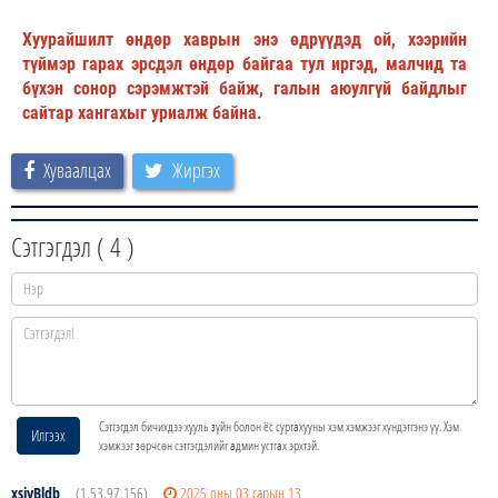
Хуурайшилт өндөр хаврын энэ өдрүүдэд ой, хээрийн
түймэр гарах эрсдэл өндөр байгаа тул иргэд, малчид та
бүхэн сонор сэрэмжтэй байж, галын аюулгүй байдлыг
сайтар хангахыг уриалж байна.
Хуваалцах
Жиргэх
Сэтгэгдэл (
4
)
Сэтгэгдэл бичихдээ хууль зүйн болон ёс суртахууны хэм хэмжээг хүндэтгэнэ үү. Хэм
Илгээх
хэмжээг зөрчсөн сэтгэгдэлийг админ устгах эрхтэй.
xsjyBldb
(1.53.97.156)
2025 оны 03 сарын 13