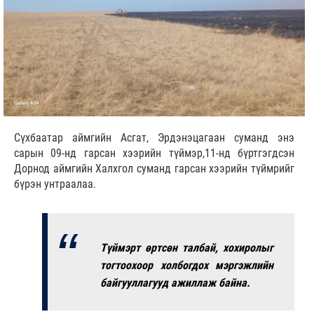
Сүхбаатар аймгийн Асгат, Эрдэнэцагаан суманд энэ
сарын 09-нд гарсан хээрийн түймэр,11-нд бүртгэгдсэн
Дорнод аймгийн Халхгол суманд гарсан хээрийн түймрийг
бүрэн унтраалаа.
Түймэрт өртсөн талбай, хохиролыг
тогтоохоор холбогдох мэргэжлийн
байгууллагууд ажиллаж байна.