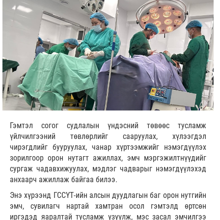
Гэмтэл согог судлалын үндэсний төвөөс тусламж
үйлчилгээний төвлөрлийг сааруулах, хүлээгдэл
чирэгдлийг бууруулах, чанар хүртээмжийг нэмэгдүүлэх
зорилгоор орон нутагт ажиллах, эмч мэргэжилтнүүдийг
сургаж чадавхижуулах, мэдлэг чадварыг нэмэгдүүлэхэд
анхаарч ажиллаж байгаа билээ.
Энэ хүрээнд ГССҮТ-ийн алсын дуудлагын баг орон нутгийн
эмч, сувилагч нартай хамтран осол гэмтэлд өртсөн
иргэдэд яаралтай тусламж үзүүлж, мэс засал эмчилгээ