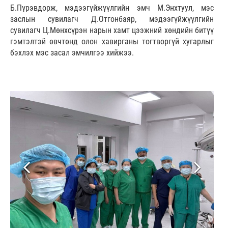
Б.Пүрэвдорж, мэдээгүйжүүлгийн эмч М.Энхтуул, мэс
заслын сувилагч Д.Отгонбаяр, мэдээгүйжүүлгийн
сувилагч Ц.Мөнхсүрэн нарын хамт цээжний хөндийн битүү
гэмтэлтэй өвчтөнд олон хавирганы тогтворгүй хугарлыг
бэхлэх мэс засал эмчилгээ хийжээ.