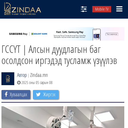
Mobile TV
НИЙТЛЭЛЧИД
ТВ8
ГССҮТ | Алсын дуудлагын баг
ӨГЛӨӨНИЙ СОНИН
АУДИО ЗОХИОЛ
осолдсон иргэдэд тусламж үзүүлэв
ЗИНДАА СЭТГҮҮЛ
Автор
Zindaa.mn
|
2025 оны 05 сарын 08
Хуваалцах
Жиргэх