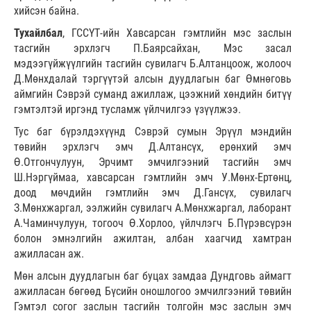
хийсэн байна.
Тухайлбал
, ГССҮТ-ийн Хавсарсан гэмтлийн мэс заслын
тасгийн эрхлэгч П.Баярсайхан, Мэс засал
мэдээгүйжүүлгийн тасгийн сувилагч Б.Алтанцоож, жолооч
Д.Мөнхдалай тэргүүтэй алсын дуудлагын баг Өмнөговь
аймгийн Сэврэй суманд ажиллаж, цээжний хөндийн битүү
гэмтэлтэй иргэнд тусламж үйлчилгээ үзүүлжээ.
Тус баг бүрэлдэхүүнд Сэврэй сумын Эрүүл мэндийн
төвийн эрхлэгч эмч Д.Алтансүх, ерөнхий эмч
Ө.Отгончулуун, Эрчимт эмчилгээний тасгийн эмч
Ш.Нэргүймаа, хавсарсан гэмтлийн эмч У.Мөнх-Ертөнц,
доод мөчдийн гэмтлийн эмч Д.Гансүх, сувилагч
З.Мөнхжаргал, ээлжийн сувилагч А.Мөнхжаргал, лаборант
А.Чаминчулуун, тогооч Ө.Хорлоо, үйлчлэгч Б.Пүрэвсүрэн
болон эмнэлгийн ажилтан, албан хаагчид хамтран
ажилласан аж.
Мөн алсын дуудлагын баг буцах замдаа Дундговь аймагт
ажилласан бөгөөд Бүсийн оношлогоо эмчилгээний төвийн
Гэмтэл согог заслын тасгийн толгойн мэс заслын эмч