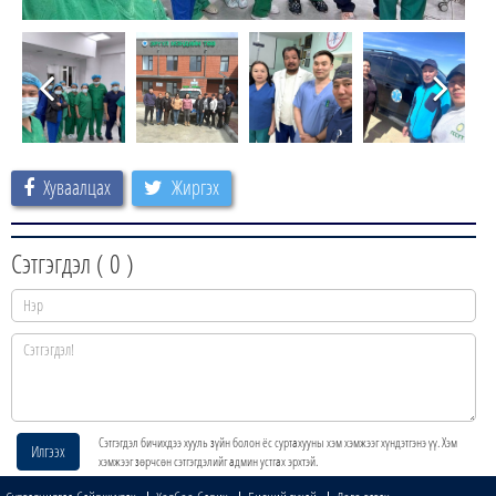
Хуваалцах
Жиргэх
Сэтгэгдэл (
0
)
Сэтгэгдэл бичихдээ хууль зүйн болон ёс суртахууны хэм хэмжээг хүндэтгэнэ үү. Хэм
Илгээх
хэмжээг зөрчсөн сэтгэгдэлийг админ устгах эрхтэй.