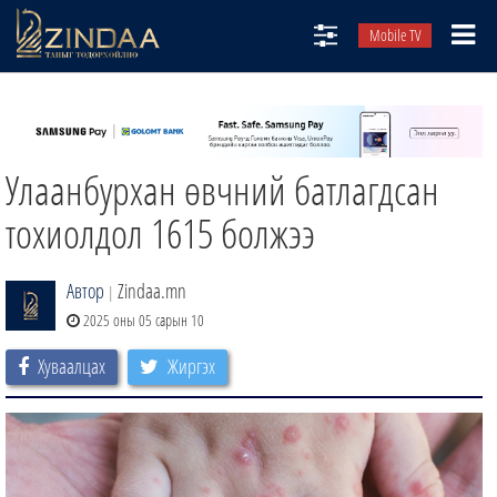
Mobile TV
НИЙТЛЭЛЧИД
ТВ8
Улаанбурхан өвчний батлагдсан
ӨГЛӨӨНИЙ СОНИН
АУДИО ЗОХИОЛ
тохиолдол 1615 болжээ
ЗИНДАА СЭТГҮҮЛ
Автор
Zindaa.mn
|
2025 оны 05 сарын 10
Хуваалцах
Жиргэх