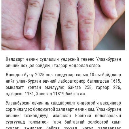
Халдварт өвчин судлалын үндэсний төвөөс Улаанбурхан
өвчний нөхцөл байдлын талаар мэдээлэл өглөө.
Өнөөдөр буюу 2025 оны тавдугаар сарын 10-ны байдлаар
нийт улаанбурхан өвчний лабораториор батлагдсан 1615,
эмнэлэгт хэвтэн эмчлүүлж байгаа 258, гэрээр 226,
эдгэрсэн 1131, Хавьтал 11819 байгаа аж.
Улаанбурхан өвчин нь халдварлалт өндөртэй ч вакцинаар
сэргийлэгдэх боломжтой халдварт өвчин юм. Улаанбурхан
өвчний тохиолдлууд ихэвчлэн Ерөнхий боловсролын
сургуульд голомтлон гарч байгаатай холбоотой хамт
сурдаг, ажиллаж байгаа хүүхэд, иргэд халдвараас