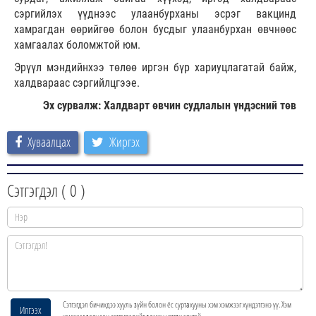
сэргийлэх үүднээс улаанбурханы эсрэг вакцинд
хамрагдан өөрийгөө болон бусдыг улаанбурхан өвчнөөс
хамгаалах боломжтой юм.
Эрүүл мэндийнхээ төлөө иргэн бүр хариуцлагатай байж,
халдвараас сэргийлцгээе.
Эх сурвалж: Халдварт өвчин судлалын үндэсний төв
Хуваалцах
Жиргэх
Сэтгэгдэл (
0
)
Сэтгэгдэл бичихдээ хууль зүйн болон ёс суртахууны хэм хэмжээг хүндэтгэнэ үү. Хэм
Илгээх