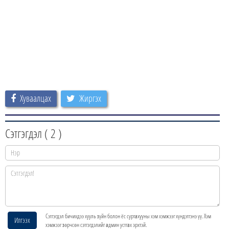
Хуваалцах
Жиргэх
Сэтгэгдэл (
2
)
Сэтгэгдэл бичихдээ хууль зүйн болон ёс суртахууны хэм хэмжээг хүндэтгэнэ үү. Хэм
Илгээх
хэмжээг зөрчсөн сэтгэгдэлийг админ устгах эрхтэй.