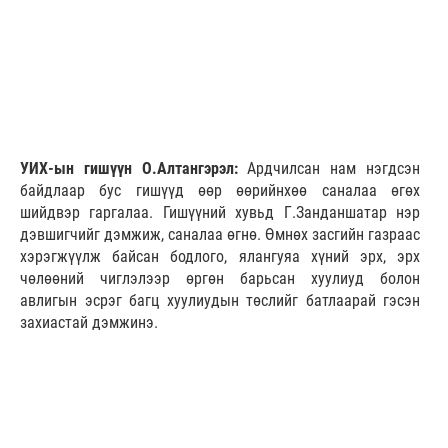
УИХ-ын гишүүн О.Алтангэрэл:
Ардчилсан нам нэгдсэн
байдлаар бус гишүүд өөр өөрийнхөө саналаа өгөх
шийдвэр гаргалаа. Гишүүний хувьд Г.Занданшатар нэр
дэвшигчийг дэмжиж, саналаа өгнө. Өмнөх засгийн газраас
хэрэгжүүлж байсан бодлого, ялангуяа хүний эрх, эрх
чөлөөний чиглэлээр өргөн барьсан хуулиуд болон
авлигын эсрэг багц хуулиудын төслийг батлаарай гэсэн
захиастай дэмжинэ.