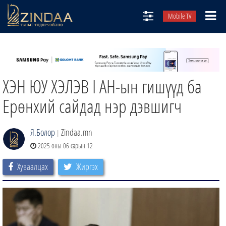
Mobile TV
НИЙТЛЭЛЧИД
ТВ8
ХЭН ЮУ ХЭЛЭВ I АН-ын гишүүд ба
ӨГЛӨӨНИЙ СОНИН
АУДИО ЗОХИОЛ
Ерөнхий сайдад нэр дэвшигч
ЗИНДАА СЭТГҮҮЛ
Я.Болор
Zindaa.mn
|
2025 оны 06 сарын 12
Хуваалцах
Жиргэх