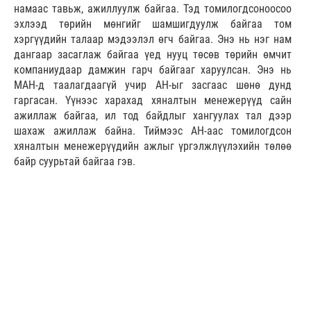
намаас тавьж, ажиллуулж байгаа. Тэд томилогдсоноосоо
эхлээд төрийн мөнгийг шамшигдуулж байгаа том
хэргүүдийн талаар мэдээлэл өгч байгаа. Энэ нь нэг нам
дангаар засаглаж байгаа үед нууц төсөв төрийн өмчит
компаниудаар дамжин гарч байгааг харуулсан. Энэ нь
МАН-д таалагдаагүй учир АН-ыг засгаас шөнө дунд
гаргасан. Үүнээс харахад хяналтын менежерүүд сайн
ажиллаж байгаа, ил тод байдлыг хангуулах тал дээр
шахаж ажиллаж байна. Тиймээс АН-аас томилогдсон
хяналтын менежерүүдийн ажлыг үргэлжлүүлэхийн төлөө
байр суурьтай байгаа гэв.