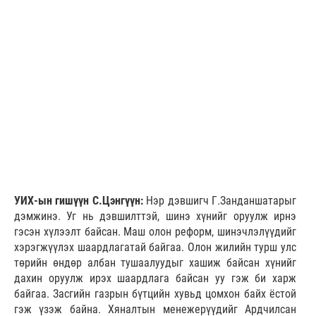
УИХ-ын гишүүн С.Цэнгүүн:
Нэр дэвшигч Г.Занданшатарыг
дэмжинэ. Уг нь дэвшилттэй, шинэ хүнийг оруулж ирнэ
гэсэн хүлээлт байсан. Маш олон реформ, шинэчлэлүүдийг
хэрэгжүүлэх шаардлагатай байгаа. Олон жилийн турш улс
төрийн өндөр албан тушаалуудыг хашиж байсан хүнийг
дахин оруулж ирэх шаардлага байсан уу гэж би харж
байгаа. Засгийн газрын бүтцийн хувьд цомхон байх ёстой
гэж үзэж байна. Хяналтын менежерүүдийг Ардчилсан