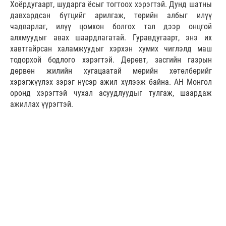
Хоёрдугаарт, шударга ёсыг тогтоох хэрэгтэй. Дунд шатны
давхардсан бүтцийг арилгаж, төрийн албыг илүү
чадварлаг, илүү цомхон болгох тал дээр онцгой
алхмуудыг авах шаардлагатай. Гуравдугаарт, энэ их
хавтгайрсан халамжуудыг хэрхэн хумих чиглэлд маш
тодорхой бодлого хэрэгтэй. Дөрөвт, засгийн газрын
дөрвөн жилийн хугацаатай мөрийн хөтөлбөрийг
хэрэгжүүлэх зэрэг нүсэр ажил хүлээж байна. АН Монгол
оронд хэрэгтэй чухал асуудлуудыг тулгаж, шаардаж
ажиллах үүрэгтэй.