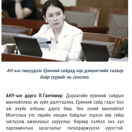
АН-ын гишүүдээс Ерөнхий сайдад нэр дэвшигчийн талаар
байр суурийг нь сонслоо.
АНУ-ын дарга Л.Гантөмөр:
Дараагийн ерөнхий сайдын
манлайллаас их зүйл шалтгаална. Ерөнхий сайд гэдэг бол
аж ахуйн албаны дарга биш. Энэ хүний манлайлал
Монголын улс төрийн нөхцөл байдлыг хэрхэн зөв тийш
чиглүүлж ажиллахыг харуулна. Өөрөөр хэлбэл энэ хүн
парламентын засаглалыг төгөлдөржүүлэх үүрэгтэй.