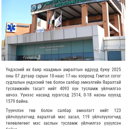
Үндэсний их баяр наадмын амралтын өдрүүд буюу 2025
оны 07 дугаар сарын 10-наас 17-ны хооронд Гэмтэл согог
судлалын үндэсний төв болон салбар эмнэлгийн Яаралтай
тусламжийн тасагт нийт 4093 хүн тусламж үйлчилгээ
авчээ. Үүнээс насанд хүрэгсэд 2514, 0-18 насны хүүхэд
1579 байна.
Түүнчлэн төв болон салбар эмнэлэгт нийт 123
үйлчлүүлэгчид яаралтай мэс засал, 119 үйлчлүүлэгчид
төлөвлөгөөт мэс заслын тусламж үйлчилгээ үзүүлсэн