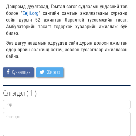
Дашрамд дуулгахад, Гэмтэл согог судлалын үндэсний төв
болон "
Eejii.org
" сангийн хамтын ажиллагааны хүрээнд
сайн дурын 52 ажилтан Яаралтай тусламжийн тасаг,
Амбулаторийн тасагт тодорхой хуваарийн ажиллаж буй
билээ.
Энэ дагуу наадмын өдрүүдэд сайн дурын долоон ажилтан
өдөр оройн ээлжинд хөтөч, зөвлөн туслагчаар ажилласан
байна.
Хуваалцах
Жиргэх
Сэтгэгдэл (
1
)