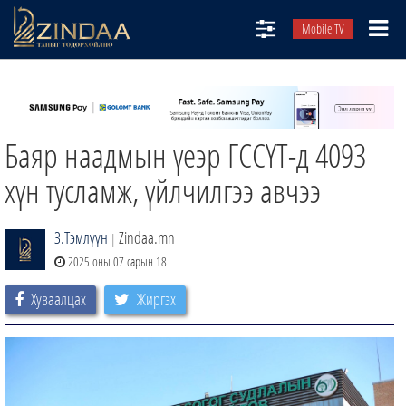
Mobile TV
НИЙТЛЭЛЧИД
ТВ8
Баяр наадмын үеэр ГССҮТ-д 4093
ӨГЛӨӨНИЙ СОНИН
АУДИО ЗОХИОЛ
хүн тусламж, үйлчилгээ авчээ
ЗИНДАА СЭТГҮҮЛ
З.Тэмлүүн
Zindaa.mn
|
2025 оны 07 сарын 18
Хуваалцах
Жиргэх