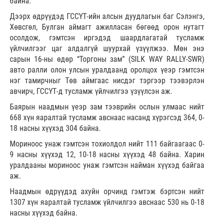
байна.
Дээрх өдрүүдэд ГССҮТ-ийн алсын дуудлагын баг Сэлэнгэ,
Хөвсгөл, Булган аймагт ажилласан бөгөөд орон нутагт
осолдож, гэмтсэн иргэдэд шаардлагатай тусламж
үйлчилгээг цаг алдалгүй шуурхай үзүүлжээ. Мөн энэ
сарын 16-ны өдөр “Торгоны зам” (SILK WAY RALLY-SWR)
авто ралли олон улсын уралдаанд оролцох үеэр гэмтсэн
нэг тамирчныг Төв аймгаас нисдэг тэргээр тээвэрлэн
авчирч, ГССҮТ-д тусламж үйлчилгээ үзүүлсэн аж.
Баярын наадмын үеэр зам тээврийн ослын улмаас нийт
668 хүн яаралтай тусламж авснаас насанд хүрэгсэд 364, 0-
18 насны хүүхэд 304 байна.
Мориноос унаж гэмтсэн тохиолдол нийт 111 байгаагаас 0-
9 насны хүүхэд 12, 10-18 насны хүүхэд 48 байна. Харин
уралдааны мориноос унаж гэмтсэн найман хүүхэд байгаа
аж.
Наадмын өдрүүдэд ахуйн орчинд гэмтэж бэртсэн нийт
1307 хүн яаралтай тусламж үйлчилгээ авснаас 530 нь 0-18
насны хүүхэд байна.