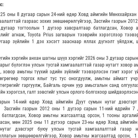
с:
2025 оны 8 дугаар сарын 24-ний өдөр Ховд аймгийн Мөнххайрхан
гаалалттай газраас зохих зөвшөөрөлгүйгээр, Засгийн газрын 2012
дугаар тогтоолын 1 дүгээр хавсралтаар батлагдсан, Ховор 
лийг агнаж, Toyota Prius загварын тээврийн хэрэгслээр тээвэ
угаар зүйлийн 1 дэх хэсэгт зааснаар яллах дүгнэлт үйлдэж, 
гийн хэргийн анхан шатны шүүх хэргийг 2026 оны 3 дугаар сарын
нарыг бүлэглэн улсын тусгай хамгаалалттай газар нутагт ховор а
, ховор амьтны түүхий эдийн зүйлийг тээвэрлэсэн гэмт хэрэг ү
өгрөгөөр торгох ялыг тус тус оногдуулж, амьтны аймагт учр
 төгрөгийг гаргуулж, Байгаль орчин уур амьсгалын санд олгуулах
йн хэрэгсэл, галт зэвсгийг улсын орлого болгохоор шийдвэрлэсэн
арын 14-ний өдөр Ховд аймгийн Дуут сумын нутаг дэвсгэрт
, Засгийн газрын 2012 оны 1 дүгээр сарын 11-ний өдрийн 7 
 батлагдсан, Ховор амьтны жагсаалтад орсон, 1 тооны аргалий
насан, мөн 2025 оны 11 дүгээр сарын 23-ны өдөр Ховд аймгийн
нутаг дэвсгэрт буюу улсын тусгай хамгаалалттай газар н
уллагын зөвшөөрөлгүйгээр, Ховор амьтны жагсаалтад орсон, 1