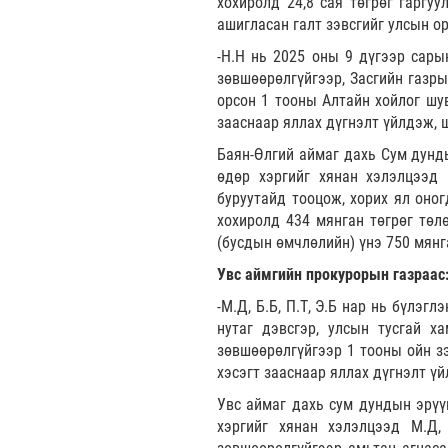
хохиролд 24,8 сая төгрөг гаргуу
ашигласан галт зэвсгийг улсын о
-Н.Н нь 2025 оны 9 дүгээр сары
зөвшөөрөлгүйгээр, Засгийн газры
орсон 1 тооны Алтайн хойлог шув
зааснаар яллах дүгнэлт үйлдэж, 
Баян-Өлгий аймаг дахь Сум дунд
өдөр хэргийг хянан хэлэлцээд 
буруутайд тооцож, хорих ял оног
хохиролд 434 мянган төгрөг төл
(бусдын өмчлөлийн) үнэ 750 мянг
Увс аймгийн прокурорын газраас
-М.Д, Б.Б, П.Т, Э.Б нар нь бүлэ
нутаг дэвсгэр, улсын тусгай х
зөвшөөрөлгүйгээр 1 тооны ойн зэ
хэсэгт зааснаар яллах дүгнэлт ү
Увс аймаг дахь сум дундын эрүү
хэргийг хянан хэлэлцээд М.Д, 