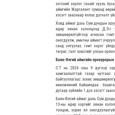
зэгсний зэрлэг гахайг хууль бус
аймгийн Жаргалант суманд өөрийн
хэсэгт зааснаар яллах дүгнэлт ү
Ховд аймаг дахь Сум дундын эрүү
өдөр хянан хэлэлцээд Д.Э-г 
зөвшөөрөлгүйгээр агнасан гэмт
оногдуулж, амьтны аймагт учруул
санд олгуулах, гэмт хэрэг үйл
төгрөг, галт зэвсгийг улсын орло
Баян-Өлгий аймгийн прокурорын 
С.Т нь 2024 оны 9 дүгээр сар
хамгаалалттай газар нутгаас
байгууллагаас зохих зөвшөөрөлгү
өвөлжөөний байшиндаа баавгайн
дугаар зүйлийн 1 дэх хэсэгт заа
Баян-Өлгий аймаг дахь Сум дунды
13-ны өдөр хэргийг хянан хэлэл
тооцож, хорих ял оногдуулахгү