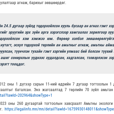
иулалтаар агнаж, барихыг зөвшөөрдөг.
н 24.5 дугаар зүйлд тодорхойлсон хууль бусаар ан агнах гэмт хэр
ийг эрүүгийн эрх зүйн арга хэрэгслээр хамгаалах зорилгоор хуу
одорхойлсон хэм хэмжээ юм. Өөрөөр хэлбэл зөвшөөрөлгүйгэ
 нутагт, эсхүл тодорхой төрлийн ан амьтныг агнаж, амьтны айма
руулсан, түүнчлэн тухайн гэмт хэргийн улмаас бий болсон түүхий 
 ашиг сонирхлын үүднээс худалдсан, хадгалсан, тээвэрлэсэн зэр
хэрэгт тооцдог.
012 оны 1 дүгээр сарын 11-ний өдрийн 7 дугаар тогтоолын 1 
аалтыг баталсан. Энэ жагсаалтад 7 төрлийн 70 зүйл амьтан
detail?lawId=202964&showType=1
023 оны 260 дугаартай тогтоолын хавсраалт Амьтны экологи
аг.
https://legalinfo.mn/mn/detail?lawId=16759930148011&showTyp