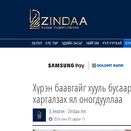
ЭХЛЭЛ
УЛС ТӨР
ЭДИЙН ЗАСАГ
НИЙГЭМ
УУЛ УУРХАЙ
ХУ
Хүрэн баавгайг хууль бусаа
харгалзах ял оногдууллаа
З.Энхлэн
Zindaa.mn
|
2026 оны 05 сарын 15