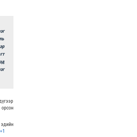
А.Оргилмаа Жюү Жицүгийн
дэлхийн аваргаас дөрвөн
медаль хүртлээ
0 |
2026-08-06
эг
“Хотын дарга сонсож байна”
150150 тусгай дугаарыг
ль
наймдугаар сарын 14-…
эр
гт
0 |
2026-08-06
эд
НИТХ | Иргэдийн өргөдөл,
эг
гомдлыг хэрхэн
шийдвэрлэснийг хэлэлцэж
байна
0 |
2026-08-06
The MongolZ шинэ
бүрэлдэхүүнтэй дэлхийн
дүгээр
топуудын эсрэг
 орсон
0 |
2026-08-06
 эдийн
Татварын өрийг
барагдуулахдаа орлогын 30
e=1
хувийг татвар төлөгчийн