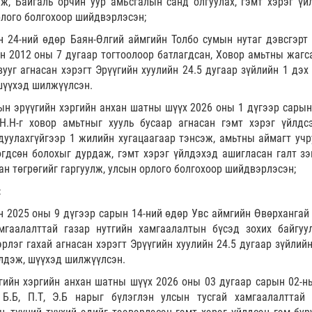
лж, Байгаль орчин уур амьсгалын санд олгуулах, гэмт хэрэг үй
рлого болгохоор шийдвэрлэсэн;
н 24-ний өдөр Баян-Өлгий аймгийн Толбо сумын нутаг дэвсгэрт 
н 2012 оны 7 дугаар тогтоолоор батлагдсан, Ховор амьтны жагс
ууг агнасан хэрэгт Эрүүгийн хуулийн 24.5 дугаар зүйлийн 1 дэх 
шүүхэд шилжүүлсэн.
ын эрүүгийн хэргийн анхан шатны шүүх 2026 оны 1 дүгээр сарын
Н.Н-г ховор амьтныг хууль бусаар агнасан гэмт хэрэг үйлдс
дуулахгүйгээр 1 жилийн хугацаагаар тэнсэж, амьтны аймагт учр
өгдсөн болохыг дурдаж, гэмт хэрэг үйлдэхэд ашигласан галт зэ
ан төгрөгийг гаргуулж, улсын орлого болгохоор шийдвэрлэсэн;
:
глэн 2025 оны 9 дүгээр сарын 14-ний өдөр Увс аймгийн Өвөрханга
амгаалалттай газар нутгийн хамгаалалтын бүсэд зохих байгуу
рлэг гахай агнасан хэрэгт Эрүүгийн хуулийн 24.5 дугаар зүйлийн
йлдэж, шүүхэд шилжүүлсэн.
гийн хэргийн анхан шатны шүүх 2026 оны 03 дугаар сарын 02-н
Б.Б, П.Т, Э.Б нарыг бүлэглэн улсын тусгай хамгаалалттай 