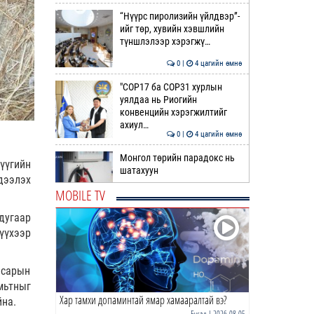
“Нүүрс пиролизийн үйлдвэр”-
ийг төр, хувийн хэвшлийн
түншлэлээр хэрэгжү…
0 |
4 цагийн өмнө
"COP17 ба COP31 хурлын
уялдаа нь Риогийн
конвенцийн хэрэгжилтийг
ахиул…
0 |
4 цагийн өмнө
Монгол төрийн парадокс нь
үүгийн
шатахуун
дээлэх
MOBILE TV
0 |
5 цагийн өмнө
дугаар
Б.Пүрэвдагва: Найман
үүхээр
салбарын 103 үйлчилгээний
бүртгэлийг цуцаллаа
 сарын
0 |
5 цагийн өмнө
мьтныг
Хар тамхи допаминтай ямар хамааралтай вэ?
Гэр бүлийн хүчирхийллийн 69
йна.
дуудлага бүртгэгдэж, 86
Бусад
| 2026-08-05