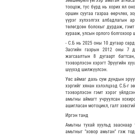
зөвшөөрөлгүйгээр амьтан агнасан
тооцож, тус бүрд нь хорих ял он
оршин суугаа газраа өөрчлөх, з
үүрэг хүлээлгэх албадлагын ар
төлөгдсөн болохыг дурдаж, гэмт 
хурааж, улсын орлого болгохоор 
- С.Б нь 2025 оны 10 дугаар сар
Засгийн газрын 2012 оны 7 д
жагсаалтын 8 дугаарт багтсан
тээвэрлэсэн хэрэгт Эрүүгийн хуу
шүүхэд шилжүүлсэн.
Увс аймаг дахь сум дундын эрүү
хэргийг хянан хэлэлцээд С.Б-г з
тээвэрлэсэн гэмт хэрэг үйлдсэн
амьтны аймагт учруулсан хохиро
ашигласан мотоцикл, галт зэвсгий
Иргэн танд
Амьтны тухай хуульд зааснаар т
амьтныг "ховор амьтан" гэж тод