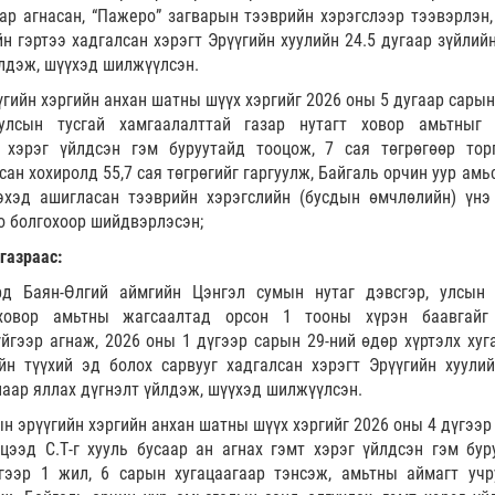
аар агнасан, “Пажеро” загварын тээврийн хэрэгслээр тээвэрлэн
 гэртээ хадгалсан хэрэгт Эрүүгийн хуулийн 24.5 дугаар зүйлийн
йлдэж, шүүхэд шилжүүлсэн.
гийн хэргийн анхан шатны шүүх хэргийг 2026 оны 5 дугаар сарын
улсын тусгай хамгаалалттай газар нутагт ховор амьтныг 
 хэрэг үйлдсэн гэм буруутайд тооцож, 7 сая төгрөгөөр тор
сан хохиролд 55,7 сая төгрөгийг гаргуулж, Байгаль орчин уур ам
дэхэд ашигласан тээврийн хэрэгслийн (бусдын өмчлөлийн) үнэ
го болгохоор шийдвэрлэсэн;
газраас:
д Баян-Өлгий аймгийн Цэнгэл сумын нутаг дэвсгэр, улсын 
 ховор амьтны жагсаалтад орсон 1 тооны хүрэн баавгайг
йгээр агнаж, 2026 оны 1 дүгээр сарын 29-ний өдөр хүртэлх хуг
 түүхий эд болох сарвууг хадгалсан хэрэгт Эрүүгийн хуулий
снаар яллах дүгнэлт үйлдэж, шүүхэд шилжүүлсэн.
н эрүүгийн хэргийн анхан шатны шүүх хэргийг 2026 оны 4 дүгээр
цээд С.Т-г хууль бусаар ан агнах гэмт хэрэг үйлдсэн гэм бур
йгээр 1 жил, 6 сарын хугацаагаар тэнсэж, амьтны аймагт учр