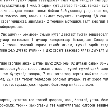
, түүний түүхий эдийг тээвэрлэсэн гэмт хэрэг үйлдсэн гэм бур
огдуулахгүйгээр 1 жил, 2 сарын хугацаагаар тэнсэж, тэнссэн хуг
орчин явахдаа хяналт тавьж байгаа байгууллагад урьдчилан мэ
га хэмжээ авч, амьтны аймагт учруулсан хохиролд 2,8 сая 
хэрэг үйлдэхэд ашигласан 2 төрлийн мотоцикл, галт зэвсгийг т
шийдвэрлэсэн.
д Увс аймгийн Бөхмөрөн сумын нутаг дэвсгэрт тусгай зөвшөөрөлг
угаар тогтоолын 1 дүгээр хавсралтаар батлагдсан Ховор 
, 2 тооны зэгсний зэрлэг гахайг агнаж, түүхий эдийг хадг
лийн 24.5 дугаар зүйлийн 1 дэх хэсэгт зааснаар яллах дүгнэлт ү
гийн хэргийн анхан шатны шүүх 2026 оны 02 дугаар сарын 06-н
өвшөөрөлгүйгээр ховор амьтан агнасан, түүний түүхий эдийг хадг
 гэм буруутайд тооцож, 7 сая төгрөгөөр торгох шийтгэл оног
лд 22,7 сая төгрөг төлөгдсөн болохыг дурдаж, гэмт хэрэг үй
г тус тус хурааж, улсын орлого болгохоор шийдвэрлэсэн.
архац нутагтаа тоо толгой цөөрсөн, нөөц багатай, устаж бол
орхойлж, төрийн захиргааны төв байгууллагаас олгосон зөвшө