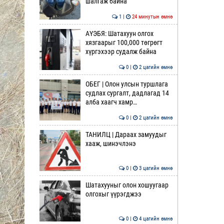
шалгаж байна
1 |
24 минутын өмнө
АҮЭБЯ: Шатахуун олгох
хязгаарыг 100,000 төгрөгт
хүргэхээр судалж байна
0 |
2 цагийн өмнө
ОБЕГ | Олон улсын туршлага
судлах сургалт, дадлагад 14
алба хаагч хамр…
0 |
2 цагийн өмнө
ТАНИЛЦ | Дараах замуудыг
хааж, шинэчлэнэ
0 |
3 цагийн өмнө
Шатахууныг олон хошуугаар
олгохыг үүрэгджээ
0 |
4 цагийн өмнө