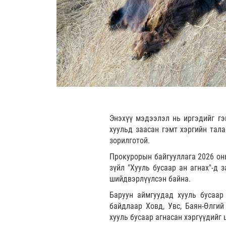
Энэхүү мэдээлэл нь иргэдийг гэм
хуульд заасан гэмт хэргийн тал
зорилготой.
Прокурорын байгууллага 2026 оны
зүйл "Хууль бусаар ан агнах"-д 
шийдвэрлүүлсэн байна.
Баруун аймгуудад хууль бусаар
байдлаар Ховд, Увс, Баян-Өлгий
хууль бусаар агнасан хэргүүдийг