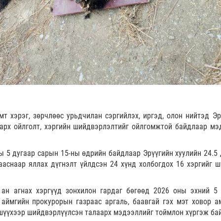
т хэрэг, зөрчлөөс урьдчилан сэргийлэх, иргэд, олон нийтэд Эр
аарх ойлголт, хэргийн шийдвэрлэлтийг ойлгомжтой байдлаар мэ
 5 дугаар сарын 15-ны өдрийн байдлаар Эрүүгийн хуулийн 24.5 
зааснаар яллах дүгнэлт үйлдсэн 24 хүнд холбогдох 16 хэргийг ш
 ан агнах хэргүүд зонхилон гардаг бөгөөд 2026 оны эхний 5
 аймгийн прокурорын газраас аргаль, баавгай гэх мэт ховор а
 шүүхээр шийдвэрлүүлсэн талаарх мэдээллийг тоймлон хүргэж ба