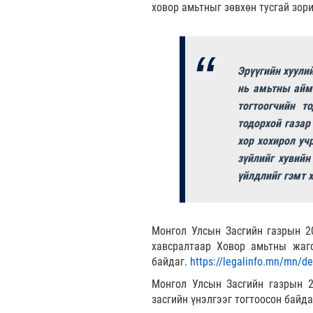
ховор амьтныг зөвхөн тусгай зор
Эрүүгийн хуулий
нь амьтны аймг
тогтоогчийн т
тодорхой газар
хор хохирол уч
зүйлийг хувийн
үйлдлийг гэмт 
Монгол Улсын Засгийн газрын 2
хавсралтаар Ховор амьтны жагс
байдаг.
https://legalinfo.mn/mn/
Монгол Улсын Засгийн газрын 2
засгийн үнэлгээг тогтоосон байд