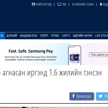
НИЙТЛЭЛЧИД
ТВ8
ӨГЛӨӨНИЙ СОНИН
АУДИ
УЛЬ
ДЭЛХИЙ
НААДАМ-2026
СПОРТ
УРЛАГ
COP17
ӨДРИЙН ХӨТӨЧ
LIFE STYL
р агнасан иргэнд 1.6 жилийн тэнсэн
Хуваалцах
Жи