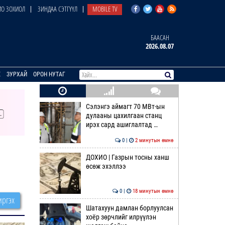
О ЗОХИОЛ
ЗИНДАА СЭТГҮҮЛ
MOBILE TV
БААСАН
2026.08.07
E
ЗУРХАЙ
ОРОН НУТАГ
Сэлэнгэ аймагт 70 МВт-ын
дулааны цахилгаан станц
ирэх сард ашиглалтад …
0 |
2 минутын өмнө
ДОХИО | Газрын тосны ханш
өсөж эхэллээ
0 |
18 минутын өмнө
ргэх
Шатахуун дамлан борлуулсан
хоёр зөрчлийг илрүүлэн