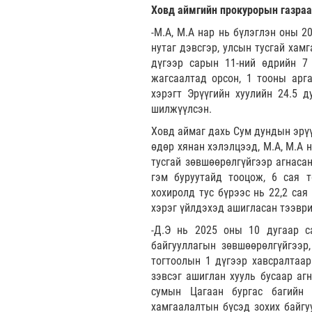
Ховд аймгийн прокурорын газраа
-М.А, М.А нар нь бүлэглэн оны 
нутаг дэвсгэр, улсын тусгай хам
дүгээр сарын 11-ний өдрийн 7 
жагсаалтад орсон, 1 тооны арга
хэрэгт Эрүүгийн хуулийн 24.5 д
шилжүүлсэн.
Ховд аймаг дахь Сум дундын эрүү
өдөр хянан хэлэлцээд, М.А, М.А 
тусгай зөвшөөрөлгүйгээр агнасан
гэм буруутайд тооцож, 6 сая т
хохиролд тус бүрээс нь 22,2 сая
хэрэг үйлдэхэд ашигласан тээври
-Д.Э нь 2025 оны 10 дугаар с
байгууллагын зөвшөөрөлгүйгээр
тогтоолын 1 дүгээр хавсралтаар
зэвсэг ашиглан хууль бусаар аг
сумын Цагаан бургас багийн 
хамгаалалтын бүсэд зохих байгу