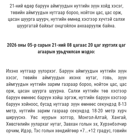
21-ний өдөр баруун аймгуудын нутгийн зүүн хойд хэсэг,
төвийн аймгуудын нутгаар бороо, нойтон цас, цас орж,
цасан шуурга шуурч, нутгийн өмнөд хэсгээр хүчтэй салхи
шуургатай байхыг онцгойлон анхааруулж байна.
2026 оны 05-р сарын 21-ний 08 цагаас 20 цаг хүртэлх цаг
агаарын урьдчилсан мэдээ:
Ихэнх нутгаар үүлэрхэг. Баруун аймгуудын нутгийн зүүн
хэсэг, төвийн аймгуудын ихэнх нутаг, говь, зүүн
аймгуудын нутгийн зарим газраар бороо, нойтон цас, цас
орж, цасан шуурга шуурна. Салхи
нутгийн төв хэсгээр
баруун өмнөөс баруун хойш эргэж, нутгийн баруун хэсгээр
баруун хойноос, бусад нутгаар зүүн өмнөөс секундэд 8-13
метр, нутгийн зарим газраар секундэд 18-20 метр хүрч
ширүүснэ. Увс нуурын хотгор, Монгол-Алтай, Хангай,
Хөвсгөлийн уулархаг нутаг, Завхан голын эх, Хүрэнбэлчир
орчим, Идэр, Тэс голын хөндийгөөр +7...+12 градус, говийн