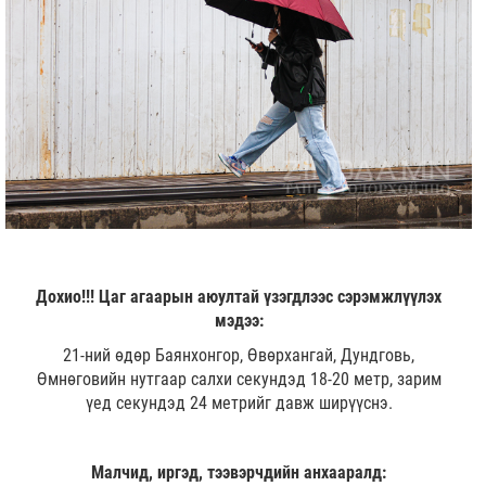
Дохио!!! Цаг агаарын аюултай үзэгдлээс сэрэмжлүүлэх
мэдээ:
21-ний өдөр Баянхонгор, Өвөрхангай, Дундговь,
Өмнөговийн нутгаар салхи секундэд 18-20 метр, зарим
үед секундэд 24 метрийг давж ширүүснэ.
Малчид, иргэд, тээвэрчдийн анхааралд: