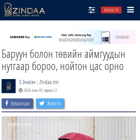
Mobile TV
НИЙТЛЭЛЧИД
ТВ8
Баруун болон төвийн аймгуудын
ӨГЛӨӨНИЙ СОНИН
АУДИО ЗОХИОЛ
нутгаар бороо, нойтон цас орно
ЗИНДАА СЭТГҮҮЛ
З.Энхлэн
Zindaa.mn
|
2026 оны 05 сарын 21
Хуваалцах
Жиргэх