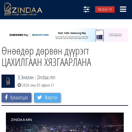
Mobile TV
НИЙТЛЭЛЧИД
ТВ8
Өнөөдөр дөрвөн дүүрэгт
ӨГЛӨӨНИЙ СОНИН
АУДИО ЗОХИОЛ
ЦАХИЛГААН ХЯЗГААРЛАНА
ЗИНДАА СЭТГҮҮЛ
З.Энхлэн
Zindaa.mn
|
2026 оны 05 сарын 21
Хуваалцах
Жиргэх