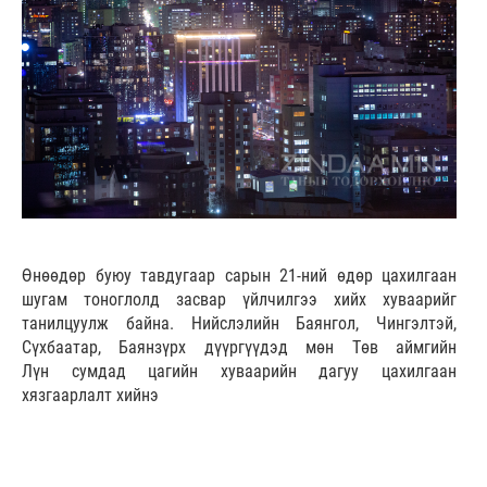
Өнөөдөр буюу тавдугаар сарын 21-ний өдөр цахилгаан
шугам тоноглолд засвар үйлчилгээ хийх хуваарийг
танилцуулж байна. Нийслэлийн Баянгол, Чингэлтэй,
Сүхбаатар, Баянзүрх дүүргүүдэд мөн Төв аймгийн
Лүн сумдад цагийн хуваарийн дагуу цахилгаан
хязгаарлалт хийнэ